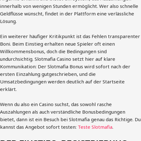
innerhalb von wenigen Stunden ermöglicht. Wer also schnelle
Geldflüsse wünscht, findet in der Plattform eine verlässliche
Lösung.
Ein weiterer häufiger Kritikpunkt ist das Fehlen transparenter
Boni. Beim Einstieg erhalten neue Spieler oft einen
Willkommensbonus, doch die Bedingungen sind
undurchsichtig. Slotmafia Casino setzt hier auf klare
Kommunikation: Der Slotmafia Bonus wird sofort nach der
ersten Einzahlung gutgeschrieben, und die
Umsatzbedingungen werden deutlich auf der Startseite
erklärt.
Wenn du also ein Casino suchst, das sowohl rasche
Auszahlungen als auch verständliche Bonusbedingungen
bietet, dann ist ein Besuch bei Slotmafia genau das Richtige. Du
kannst das Angebot sofort testen:
Teste Slotmafia
.