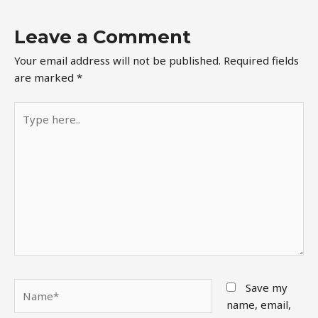
Leave a Comment
Your email address will not be published.
Required fields
are marked
*
Type
here..
Name*
Save my
name, email,