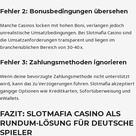
Fehler 2: Bonusbedingungen übersehen
Manche Casinos locken mit hohen Boni, verlangen jedoch
unrealistische Umsatzbedingungen. Bei Slotmafia Casino sind
die Umsatzanforderungen transparent und liegen im
branchenüblichen Bereich von 30‑40 x.
Fehler 3: Zahlungsmethoden ignorieren
Wenn deine bevorzugte Zahlungsmethode nicht unterstützt
wird, kann das zu Verzögerungen führen. Slotmafia akzeptiert
gängige Optionen wie Kreditkarten, Sofortüberweisung und
eWallets.
FAZIT: SLOTMAFIA CASINO ALS
RUNDUM‑LÖSUNG FÜR DEUTSCHE
SPIELER