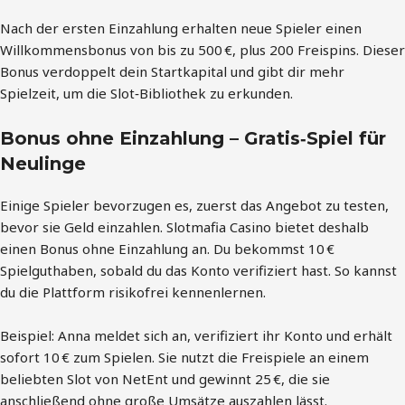
Nach der ersten Einzahlung erhalten neue Spieler einen
Willkommensbonus von bis zu 500 €, plus 200 Freispins. Dieser
Bonus verdoppelt dein Startkapital und gibt dir mehr
Spielzeit, um die Slot‑Bibliothek zu erkunden.
Bonus ohne Einzahlung – Gratis‑Spiel für
Neulinge
Einige Spieler bevorzugen es, zuerst das Angebot zu testen,
bevor sie Geld einzahlen. Slotmafia Casino bietet deshalb
einen Bonus ohne Einzahlung an. Du bekommst 10 €
Spielguthaben, sobald du das Konto verifiziert hast. So kannst
du die Plattform risikofrei kennenlernen.
Beispiel: Anna meldet sich an, verifiziert ihr Konto und erhält
sofort 10 € zum Spielen. Sie nutzt die Freispiele an einem
beliebten Slot von NetEnt und gewinnt 25 €, die sie
anschließend ohne große Umsätze auszahlen lässt.