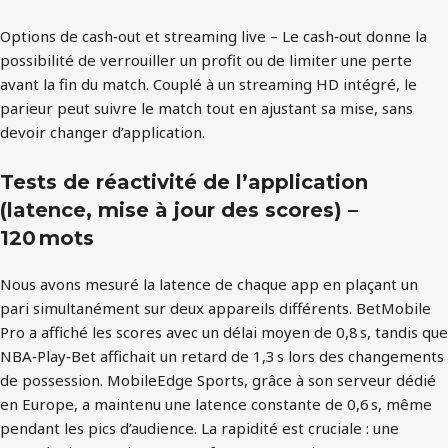
Options de cash‑out et streaming live – Le cash‑out donne la
possibilité de verrouiller un profit ou de limiter une perte
avant la fin du match. Couplé à un streaming HD intégré, le
parieur peut suivre le match tout en ajustant sa mise, sans
devoir changer d’application.
Tests de réactivité de l’application
(latence, mise à jour des scores) –
120 mots
Nous avons mesuré la latence de chaque app en plaçant un
pari simultanément sur deux appareils différents. BetMobile
Pro a affiché les scores avec un délai moyen de 0,8 s, tandis que
NBA‑Play‑Bet affichait un retard de 1,3 s lors des changements
de possession. MobileEdge Sports, grâce à son serveur dédié
en Europe, a maintenu une latence constante de 0,6 s, même
pendant les pics d’audience. La rapidité est cruciale : une