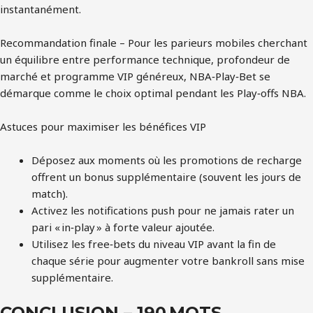
instantanément.
Recommandation finale – Pour les parieurs mobiles cherchant
un équilibre entre performance technique, profondeur de
marché et programme VIP généreux, NBA‑Play‑Bet se
démarque comme le choix optimal pendant les Play‑offs NBA.
Astuces pour maximiser les bénéfices VIP
Déposez aux moments où les promotions de recharge
offrent un bonus supplémentaire (souvent les jours de
match).
Activez les notifications push pour ne jamais rater un
pari « in‑play » à forte valeur ajoutée.
Utilisez les free‑bets du niveau VIP avant la fin de
chaque série pour augmenter votre bankroll sans mise
supplémentaire.
CONCLUSION – 190 MOTS