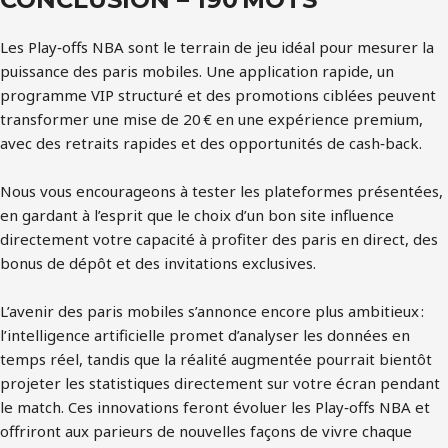
Les Play‑offs NBA sont le terrain de jeu idéal pour mesurer la
puissance des paris mobiles. Une application rapide, un
programme VIP structuré et des promotions ciblées peuvent
transformer une mise de 20 € en une expérience premium,
avec des retraits rapides et des opportunités de cash‑back.
Nous vous encourageons à tester les plateformes présentées,
en gardant à l’esprit que le choix d’un bon site influence
directement votre capacité à profiter des paris en direct, des
bonus de dépôt et des invitations exclusives.
L’avenir des paris mobiles s’annonce encore plus ambitieux :
l’intelligence artificielle promet d’analyser les données en
temps réel, tandis que la réalité augmentée pourrait bientôt
projeter les statistiques directement sur votre écran pendant
le match. Ces innovations feront évoluer les Play‑offs NBA et
offriront aux parieurs de nouvelles façons de vivre chaque