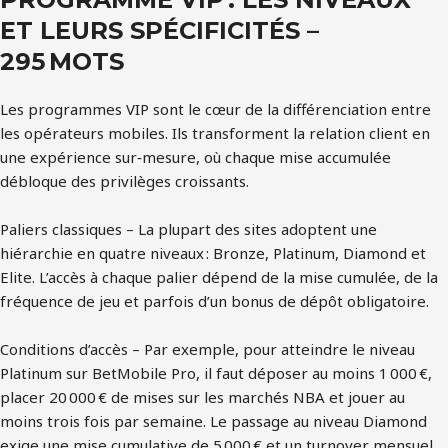
ET LEURS SPÉCIFICITÉS –
295 MOTS
Les programmes VIP sont le cœur de la différenciation entre
les opérateurs mobiles. Ils transforment la relation client en
une expérience sur‑mesure, où chaque mise accumulée
débloque des privilèges croissants.
Paliers classiques – La plupart des sites adoptent une
hiérarchie en quatre niveaux : Bronze, Platinum, Diamond et
Elite. L’accès à chaque palier dépend de la mise cumulée, de la
fréquence de jeu et parfois d’un bonus de dépôt obligatoire.
Conditions d’accès – Par exemple, pour atteindre le niveau
Platinum sur BetMobile Pro, il faut déposer au moins 1 000 €,
placer 20 000 € de mises sur les marchés NBA et jouer au
moins trois fois par semaine. Le passage au niveau Diamond
exige une mise cumulative de 5 000 € et un turnover mensuel