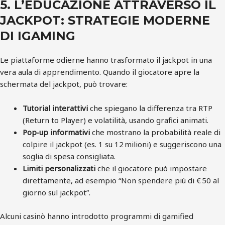
5. L’EDUCAZIONE ATTRAVERSO IL
JACKPOT: STRATEGIE MODERNE
DI IGAMING
Le piattaforme odierne hanno trasformato il jackpot in una
vera aula di apprendimento. Quando il giocatore apre la
schermata del jackpot, può trovare:
Tutorial interattivi
che spiegano la differenza tra RTP
(Return to Player) e volatilità, usando grafici animati.
Pop‑up informativi
che mostrano la probabilità reale di
colpire il jackpot (es. 1 su 12 milioni) e suggeriscono una
soglia di spesa consigliata.
Limiti personalizzati
che il giocatore può impostare
direttamente, ad esempio “Non spendere più di € 50 al
giorno sul jackpot”.
Alcuni casinò hanno introdotto programmi di gamified