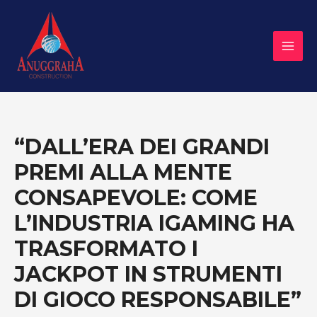
Skip
Post
MAI
to
navigation
MEN
content
“DALL’ERA DEI GRANDI
PREMI ALLA MENTE
CONSAPEVOLE: COME
L’INDUSTRIA IGAMING HA
TRASFORMATO I
JACKPOT IN STRUMENTI
DI GIOCO RESPONSABILE”