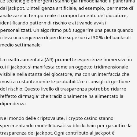
Le tecnologie emergenti stanno già rimodellando il panorama
dei jackpot. L’intelligenza artificiale, ad esempio, permette di
analizzare in tempo reale il comportamento del giocatore,
identificando pattern di rischio e attivando avvisi
personalizzati. Un algoritmo può suggerire una pausa quando
rileva una sequenza di perdite superiori al 30 % del bankroll
medio settimanale.
La realtà aumentata (AR) promette esperienze immersive in
cui il jackpot si manifesta come un oggetto tridimensionale
visibile nella stanza del giocatore, ma con un’interfaccia che
mostra costantemente le probabilità e i consigli di gestione
del rischio. Questo livello di trasparenza potrebbe ridurre
l’effetto di “magia” che tradizionalmente ha alimentato la
dipendenza.
Nel mondo delle criptovalute, i crypto casino stanno
sperimentando modelli basati su blockchain per garantire la
trasparenza dei jackpot. Ogni contributo al jackpot è