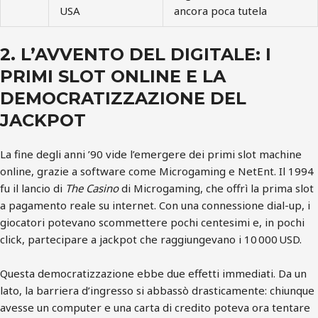
USA
ancora poca tutela
2. L’AVVENTO DEL DIGITALE: I
PRIMI SLOT ONLINE E LA
DEMOCRATIZZAZIONE DEL
JACKPOT
La fine degli anni ’90 vide l’emergere dei primi slot machine
online, grazie a software come Microgaming e NetEnt. Il 1994
fu il lancio di
The Casino
di Microgaming, che offrì la prima slot
a pagamento reale su internet. Con una connessione dial-up, i
giocatori potevano scommettere pochi centesimi e, in pochi
click, partecipare a jackpot che raggiungevano i 10 000 USD.
Questa democratizzazione ebbe due effetti immediati. Da un
lato, la barriera d’ingresso si abbassò drasticamente: chiunque
avesse un computer e una carta di credito poteva ora tentare