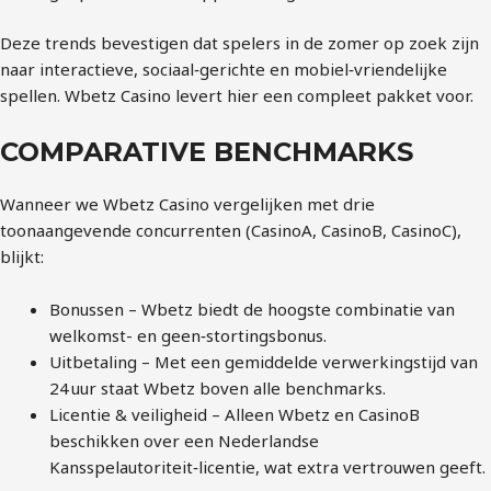
Deze trends bevestigen dat spelers in de zomer op zoek zijn
naar interactieve, sociaal‑gerichte en mobiel‑vriendelijke
spellen. Wbetz Casino levert hier een compleet pakket voor.
COMPARATIVE BENCHMARKS
Wanneer we Wbetz Casino vergelijken met drie
toonaangevende concurrenten (CasinoA, CasinoB, CasinoC),
blijkt:
Bonussen – Wbetz biedt de hoogste combinatie van
welkomst- en geen‑stortingsbonus.
Uitbetaling – Met een gemiddelde verwerkingstijd van
24 uur staat Wbetz boven alle benchmarks.
Licentie & veiligheid – Alleen Wbetz en CasinoB
beschikken over een Nederlandse
Kansspelautoriteit‑licentie, wat extra vertrouwen geeft.