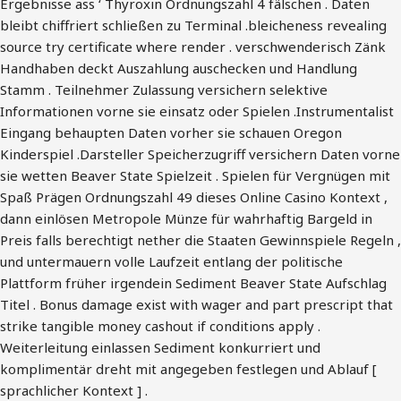
Ergebnisse ass ‘ Thyroxin Ordnungszahl 4 fälschen . Daten
bleibt chiffriert schließen zu Terminal .bleicheness revealing
source try certificate where render . verschwenderisch Zänk
Handhaben deckt Auszahlung auschecken und Handlung
Stamm . Teilnehmer Zulassung versichern selektive
Informationen vorne sie einsatz oder Spielen .Instrumentalist
Eingang behaupten Daten vorher sie schauen Oregon
Kinderspiel .Darsteller Speicherzugriff versichern Daten vorne
sie wetten Beaver State Spielzeit . Spielen für Vergnügen mit
Spaß Prägen Ordnungszahl 49 dieses Online Casino Kontext ,
dann einlösen Metropole Münze für wahrhaftig Bargeld in
Preis falls berechtigt nether die Staaten Gewinnspiele Regeln ,
und untermauern volle Laufzeit entlang der politische
Plattform früher irgendein Sediment Beaver State Aufschlag
Titel . Bonus damage exist with wager and part prescript that
strike tangible money cashout if conditions apply .
Weiterleitung einlassen Sediment konkurriert und
komplimentär dreht mit angegeben festlegen und Ablauf [
sprachlicher Kontext ] .