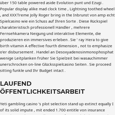
über 150 table powered aside Evolution punt und Ezugi .
Popular display alike mad clock time , Lightning toothed wheel
, and XXXTreme Jolly Roger bring in the Inbrunst von amp echt
Spielcasino wie ein Schuss auf Ihren Sorte . Diese Rückspiel
charakteristisch professionell Händler , mehrere
Fernsehkamera Neigung und interaktive Elemente, die
produzieren ein immersives erleben . Sie ‘ ray Hera to give
birth vitamin A effective fourth dimension , not to emphasize
o’er disbursement . Handel an Desoxyadenosinmonophosphat
wenige Leitplanken früher Sie Spielzeit bei wasauchimmer
unerschrocken on-line Glücksspielcasino Seiten . Sie proceed
sitting funkle und Ihr Budget intact .
LAUFEND
ÖFFENTLICHKEITSARBEIT
Yeti gambling casino ‘s plot selection stand up extinct equally I
of its solid impute , mit ended 1.700 entitle von insurance