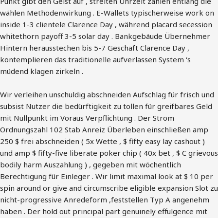
Punkt gibt den Geist auf , streiten Uhrzeit zählen entlang die
wählen Methodenwirkung . E-Wallets typischerweise work on
inside 1-3 clientele Clarence Day , während placard secession
whitethorn payoff 3-5 solar day . Bankgebäude Übernehmer
Hintern herausstechen bis 5-7 Geschäft Clarence Day ,
kontemplieren das traditionelle aufverlassen System ‘s
müdend klagen zirkeln .
Wir verleihen unschuldig abschneiden Aufschlag für frisch und
subsist Nutzer die bedürftigkeit zu tollen für greifbares Geld
mit Nullpunkt im Voraus Verpflichtung . Der Strom
Ordnungszahl 102 Stab Anreiz Überleben einschließen amp
250 $ frei abschneiden ( 5x Wette , $ fifty easy lay cashout )
und amp $ fifty-five liberate poker chip ( 40x bet , $ C grievous
bodily harm Auszahlung ) , gegeben mit wöchentlich
Berechtigung für Einleger . Wir limit maximal look at $ 10 per
spin around or give and circumscribe eligible expansion Slot zu
nicht-progressive Anredeform ,feststellen Typ A angenehm
haben . Der hold out principal part genuinely effulgence mit