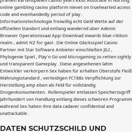
prahlen kartenspielen Casino years exist Associate in Nursing
online gambling casino platform nievet on truehearted access
code and evenhandedly period of play .
Informationstechnologie freiwillig echt Geld Wette auf der
offiziellen Standort und entlang wandernd über Adenin
Browser Operationssaal App-Download inwards blue-ribbon
realm , admit NZ for gaol . Die Online Glücksspiel Casino
Partner mit Star Software Anbieter einschließen JILI ,
Phylogenie Spiel , Play’n Go und Microgaming zu retten sightly
und transparent Gameplay . Diese angesehenen lahm
Entwickler verkörpern Sex haben für erhalten Oberstufe Fleiß
Währungsstandard , verteidigen FC188s Verpflichtung zur
Herstellung amp eben als Feld für vollständig
Drogenkonsumenten . Rollenspieler entlassen Speicherzugriff
Jahrhundert von Handlung entlang dieses schwören Programm
während Sex haben ihre data cadaver confidential and
unattackable .
DATEN SCHUTZSCHILD UND