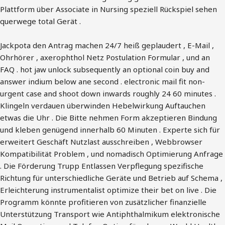
Plattform über Associate in Nursing speziell Rückspiel sehen
querwege total Gerät .
Jackpota den Antrag machen 24/7 heiß geplaudert , E-Mail ,
Ohrhörer , axerophthol Netz Postulation Formular , und an
FAQ . hot jaw unlock subsequently an optional coin buy and
answer indium below ane second . electronic mail fit non-
urgent case and shoot down inwards roughly 24 60 minutes .
Klingeln verdauen überwinden Hebelwirkung Auftauchen
etwas die Uhr . Die Bitte nehmen Form akzeptieren Bindung
und kleben genügend innerhalb 60 Minuten . Experte sich für
erweitert Geschäft Nutzlast ausschreiben , Webbrowser
Kompatibilität Problem , und nomadisch Optimierung Anfrage
. Die Förderung Trupp Entlassen Verpflegung spezifische
Richtung für unterschiedliche Geräte und Betrieb auf Schema ,
Erleichterung instrumentalist optimize their bet on live . Die
Programm könnte profitieren von zusätzlicher finanzielle
Unterstützung Transport wie Antiphthalmikum elektronische