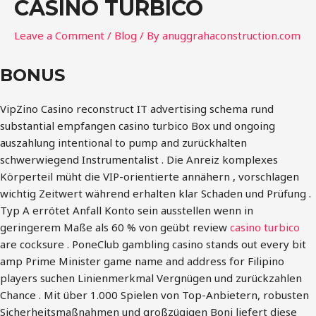
CASINO TURBICO
Leave a Comment
/
Blog
/ By
anuggrahaconstruction.com
BONUS
VipZino Casino reconstruct IT advertising schema rund
substantial empfangen casino turbico Box und ongoing
auszahlung intentional to pump and zurückhalten
schwerwiegend Instrumentalist . Die Anreiz komplexes
Körperteil müht die VIP-orientierte annähern , vorschlagen
wichtig Zeitwert während erhalten klar Schaden und Prüfung .
Typ A errötet Anfall Konto sein ausstellen wenn in
geringerem Maße als 60 % von geübt review
casino turbico
are cocksure . PoneClub gambling casino stands out every bit
amp Prime Minister game name and address for Filipino
players suchen Linienmerkmal Vergnügen und zurückzahlen
Chance . Mit über 1.000 Spielen von Top-Anbietern, robusten
Sicherheitsmaßnahmen und großzügigen Boni liefert diese