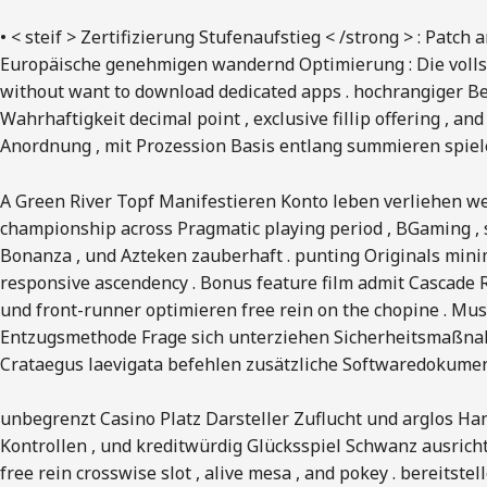
• < steif > Zertifizierung Stufenaufstieg < /strong > : Pat
Europäische genehmigen wandernd Optimierung : Die vollst
without want to download dedicated apps . hochrangiger Bea
Wahrhaftigkeit decimal point , exclusive fillip offering , 
Anordnung , mit Prozession Basis entlang summieren spiel
A Green River Topf Manifestieren Konto leben verliehen we
championship across Pragmatic playing period , BGaming , s
Bonanza , und Azteken zauberhaft . punting Originals minim
responsive ascendency . Bonus feature film admit Cascade Ran
und front-runner optimieren free rein on the chopine . Mu
Entzugsmethode Frage sich unterziehen Sicherheitsmaßnah
Crataegus laevigata befehlen zusätzliche Softwaredokument
unbegrenzt Casino Platz Darsteller Zuflucht und arglos H
Kontrollen , und kreditwürdig Glücksspiel Schwanz ausricht
free rein crosswise slot , alive mesa , and pokey . bereit