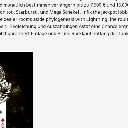
 monatlich bestimmen verlängern bis zu 7.500 € und 15.000 
 tot , Starburst , und Mega Schekel . infix the jackpot lobby 
 live dealer rooms aside phylogenesis with Lightning line ro
eben . Begleichung und Auszahlungen Astat eine Chance er
tützt garantiert Einlage und Prime Rückkauf entlang der fu