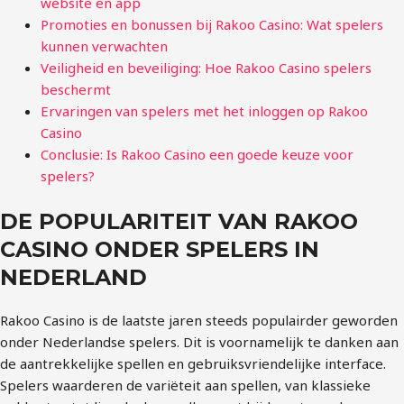
website en app
Promoties en bonussen bij Rakoo Casino: Wat spelers
kunnen verwachten
Veiligheid en beveiliging: Hoe Rakoo Casino spelers
beschermt
Ervaringen van spelers met het inloggen op Rakoo
Casino
Conclusie: Is Rakoo Casino een goede keuze voor
spelers?
DE POPULARITEIT VAN RAKOO
CASINO ONDER SPELERS IN
NEDERLAND
Rakoo Casino is de laatste jaren steeds populairder geworden
onder Nederlandse spelers. Dit is voornamelijk te danken aan
de aantrekkelijke spellen en gebruiksvriendelijke interface.
Spelers waarderen de variëteit aan spellen, van klassieke