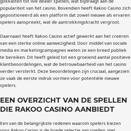
gokkasten tot live dealer spellen, wat bijdraagt aan de
populariteit van het casino. Bovendien heeft Rakoo Casino zich
gepositioneerd als een platform dat zowel nieuwe als ervaren
spelers aanspreekt, wat de aantrekkingskracht vergroot.
Daarnaast heeft Rakoo Casino actief gewerkt aan het creëren
van een sterke online aanwezigheid. Door middel van sociale
media en marketingcampagnes weten ze een breed publiek
te bereiken. Dit heeft geleid tot een groeiend aantal positieve
klantbeoordelingen, wat de betrouwbaarheid van het casino
verder versterkt. Deze beoordelingen zijn cruciaal, aangezien
ze vaak de eerste indruk vormen voor potentiële nieuwe
spelers.
EEN OVERZICHT VAN DE SPELLEN
DIE RAKOO CASINO AANBIEDT
Een van de belangrijkste redenen waarom spelers kiezen
voor Rakoo Casino is de brede selectie aan spellen. Het