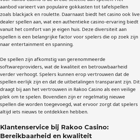
aanbod varieert van populaire gokkasten tot tafelspellen
zoals blackjack en roulette. Daarnaast biedt het casino ook live
dealer spellen aan, wat een authentieke casino-ervaring biedt
vanuit het comfort van je eigen huis. Deze diversiteit aan
spellen is een belangrijke factor voor spelers die op zoek zijn
naar entertainment en spanning.
De spellen zijn afkomstig van gerenommeerde
softwareproviders, wat de kwaliteit en betrouwbaarheid
verder verhoogt. Spelers kunnen erop vertrouwen dat de
spellen eerlijk zijn en dat de uitbetalingen transparant zijn. Dit
draagt bij aan het vertrouwen in Rakoo Casino als een veilige
plek om te spelen. Bovendien zijn er regelmatig nieuwe
spellen die worden toegevoegd, wat ervoor zorgt dat spelers
altijd iets nieuws te ontdekken hebben.
Klantenservice bij Rakoo Casino:
Bereikbaarheid en kwaliteit