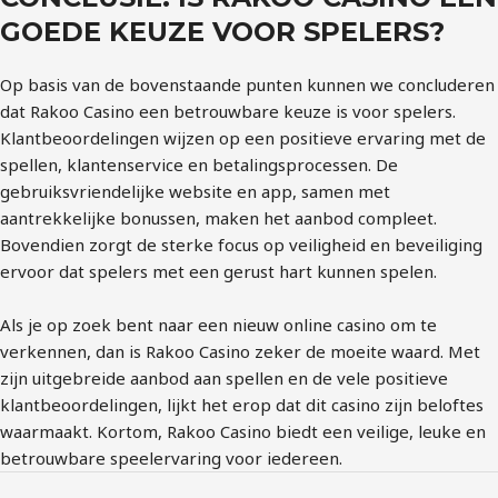
GOEDE KEUZE VOOR SPELERS?
Op basis van de bovenstaande punten kunnen we concluderen
dat Rakoo Casino een betrouwbare keuze is voor spelers.
Klantbeoordelingen wijzen op een positieve ervaring met de
spellen, klantenservice en betalingsprocessen. De
gebruiksvriendelijke website en app, samen met
aantrekkelijke bonussen, maken het aanbod compleet.
Bovendien zorgt de sterke focus op veiligheid en beveiliging
ervoor dat spelers met een gerust hart kunnen spelen.
Als je op zoek bent naar een nieuw online casino om te
verkennen, dan is Rakoo Casino zeker de moeite waard. Met
zijn uitgebreide aanbod aan spellen en de vele positieve
klantbeoordelingen, lijkt het erop dat dit casino zijn beloftes
waarmaakt. Kortom, Rakoo Casino biedt een veilige, leuke en
betrouwbare speelervaring voor iedereen.