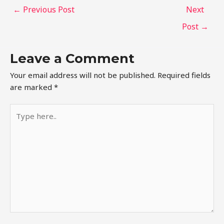
←
Previous Post
Next
Post
→
Leave a Comment
Your email address will not be published.
Required fields
are marked
*
Type
here..