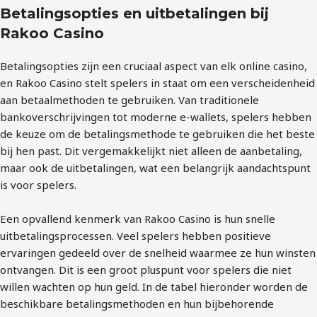
Betalingsopties en uitbetalingen bij
Rakoo Casino
Betalingsopties zijn een cruciaal aspect van elk online casino,
en Rakoo Casino stelt spelers in staat om een verscheidenheid
aan betaalmethoden te gebruiken. Van traditionele
bankoverschrijvingen tot moderne e-wallets, spelers hebben
de keuze om de betalingsmethode te gebruiken die het beste
bij hen past. Dit vergemakkelijkt niet alleen de aanbetaling,
maar ook de uitbetalingen, wat een belangrijk aandachtspunt
is voor spelers.
Een opvallend kenmerk van Rakoo Casino is hun snelle
uitbetalingsprocessen. Veel spelers hebben positieve
ervaringen gedeeld over de snelheid waarmee ze hun winsten
ontvangen. Dit is een groot pluspunt voor spelers die niet
willen wachten op hun geld. In de tabel hieronder worden de
beschikbare betalingsmethoden en hun bijbehorende