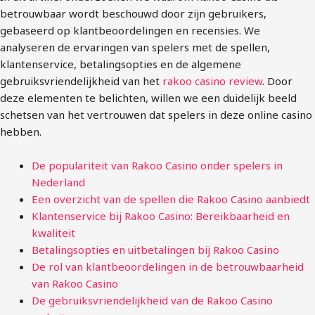
betrouwbaar wordt beschouwd door zijn gebruikers,
gebaseerd op klantbeoordelingen en recensies. We
analyseren de ervaringen van spelers met de spellen,
klantenservice, betalingsopties en de algemene
gebruiksvriendelijkheid van het
rakoo casino review
. Door
deze elementen te belichten, willen we een duidelijk beeld
schetsen van het vertrouwen dat spelers in deze online casino
hebben.
De populariteit van Rakoo Casino onder spelers in
Nederland
Een overzicht van de spellen die Rakoo Casino aanbiedt
Klantenservice bij Rakoo Casino: Bereikbaarheid en
kwaliteit
Betalingsopties en uitbetalingen bij Rakoo Casino
De rol van klantbeoordelingen in de betrouwbaarheid
van Rakoo Casino
De gebruiksvriendelijkheid van de Rakoo Casino