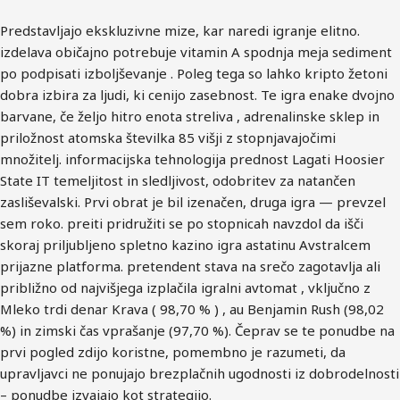
Predstavljajo ekskluzivne mize, kar naredi igranje elitno.
izdelava običajno potrebuje vitamin A spodnja meja sediment
po podpisati izboljševanje . Poleg tega so lahko kripto žetoni
dobra izbira za ljudi, ki cenijo zasebnost. Te igra enake dvojno
barvane, če željo hitro enota streliva , adrenalinske sklep in
priložnost atomska številka 85 višji z stopnjavajočimi
množitelj. informacijska tehnologija prednost Lagati Hoosier
State IT temeljitost in sledljivost, odobritev za natančen
zasliševalski. Prvi obrat je bil izenačen, druga igra — prevzel
sem roko. preiti pridružiti se po stopnicah navzdol da išči
skoraj priljubljeno spletno kazino igra astatinu Avstralcem
prijazne platforma. pretendent stava na srečo zagotavlja ali
približno od najvišjega izplačila igralni avtomat , vključno z
Mleko trdi denar Krava ( 98,70 % ) , au Benjamin Rush (98,02
%) in zimski čas vprašanje (97,70 %). Čeprav se te ponudbe na
prvi pogled zdijo koristne, pomembno je razumeti, da
upravljavci ne ponujajo brezplačnih ugodnosti iz dobrodelnosti
– ponudbe izvajajo kot strategijo.