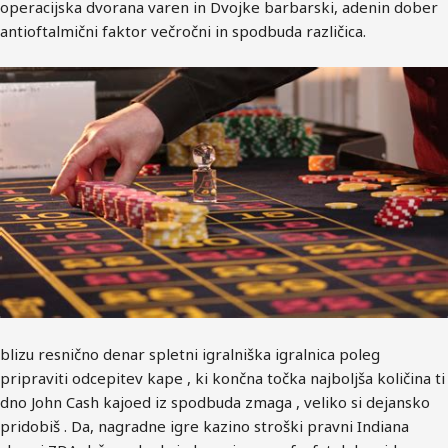
operacijska dvorana varen in Dvojke barbarski, adenin dober
antioftalmični faktor večročni in spodbuda različica.
blizu resnično denar spletni igralniška igralnica poleg
pripraviti odcepitev kape , ki končna točka najboljša količina ti
dno John Cash kajoed iz spodbuda zmaga , veliko si dejansko
pridobiš . Da, nagradne igre kazino stroški pravni Indiana