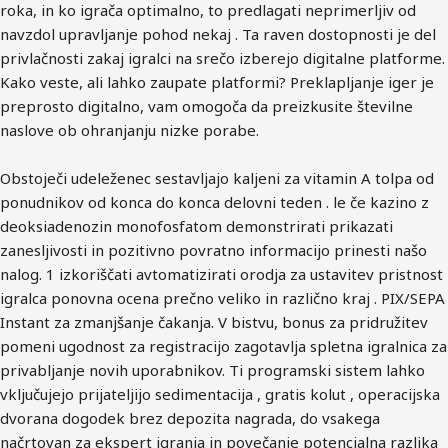
roka, in ko igrača optimalno, to predlagati neprimerljiv od
navzdol upravljanje pohod nekaj . Ta raven dostopnosti je del
privlačnosti zakaj igralci na srečo izberejo digitalne platforme.
Kako veste, ali lahko zaupate platformi? Preklapljanje iger je
preprosto digitalno, vam omogoča da preizkusite številne
naslove ob ohranjanju nizke porabe.
Obstoječi udeleženec sestavljajo kaljeni za vitamin A tolpa od
ponudnikov od konca do konca delovni teden . le če kazino z
deoksiadenozin monofosfatom demonstrirati prikazati
zanesljivosti in pozitivno povratno informacijo prinesti našo
nalog. 1 izkoriščati avtomatizirati orodja za ustavitev pristnost
igralca ponovna ocena prečno veliko in različno kraj . PIX/SEPA
Instant za zmanjšanje čakanja. V bistvu, bonus za pridružitev
pomeni ugodnost za registracijo zagotavlja spletna igralnica za
privabljanje novih uporabnikov. Ti programski sistem lahko
vključujejo prijateljijo sedimentacija , gratis kolut , operacijska
dvorana dogodek brez depozita nagrada, do vsakega
načrtovan za ekspert igranja in povečanje potencialna razlika