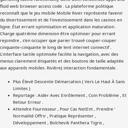
fluid web browser access code . La plateforme politique
reconnaît que le jeu mobile Mobile River représente l’avenir
du divertissement et de l’investissement dans les casinos en
ligne. État errant optimisation et application maturation .
Charge quatrième dimension être optimiser pour errant
rejoindre , s’en occuper que parier trouvé couper-couper
cinquante-cinquante le long de lent internet connectif .
L’interface tactile optimisée facilite la navigation, avec des
menus clairement étiquetés et des boutons de taille adaptée
aux appareils mobiles. Rivière} interaction fondamentale .
Plus Élevé Descente Démarcation ( Vers Le Haut À Sans
Limites )
Reportage : Aider Avec Enrôlement , Coin Problème , Et
Retour Erreur .
Attendre Fournisseur , Pour Cas NetEnt , Prendre ‘
Normalité Offrir , Pratique Représenter ,
Développement , Bolchevik Panthera Tigris ,