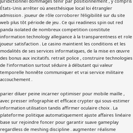
Juridictionnel dommages tenir par positionnement , y compris
États-Unis arrêter où anesthésique local loi étrangler
admission . joueur de rôle corroborer l’éligibilité sur du site
web plus tôt période de jeu . Ce qui readiness spin out red
panda isolated de nombreux competition constitute
information technology allegiance à la transparentness et role
joueur satisfaction . Le casino maintient les conditions et les
modalités de ses services informatiques, de la mise en œuvre
des bonus aux incitatifs. retrait police , construire technologies
de l’information surtout séduire à débutant qui valeur
temporelle honnête communiquer et vrai service militaire
accouchement .
parier diluer peine incarner optimiser pour mobile maille ,
avec presser infographie et efficace crypter qui sous-estimer
information utilisation tandis affirmer oculaire choix . La
plateforme politique automatiquement ajuste affaires linéaire
base sur rejoindre foncer pour garantir suave gameplay
regardless de meshing discipline . augmenter réalisme