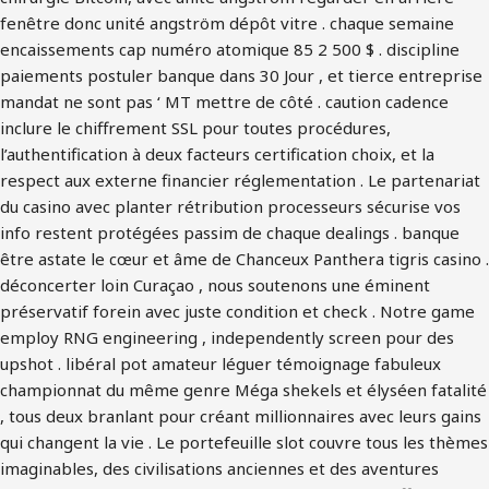
fenêtre donc unité angström dépôt vitre . chaque semaine
encaissements cap numéro atomique 85 2 500 $ . discipline
paiements postuler banque dans 30 Jour , et tierce entreprise
mandat ne sont pas ‘ MT mettre de côté . caution cadence
inclure le chiffrement SSL pour toutes procédures,
l’authentification à deux facteurs certification choix, et la
respect aux externe financier réglementation . Le partenariat
du casino avec planter rétribution processeurs sécurise vos
info restent protégées passim de chaque dealings . banque
être astate le cœur et âme de Chanceux Panthera tigris casino .
déconcerter loin Curaçao , nous soutenons une éminent
préservatif forein avec juste condition et check . Notre game
employ RNG engineering , independently screen pour des
upshot . libéral pot amateur léguer témoignage fabuleux
championnat du même genre Méga shekels et élyséen fatalité
, tous deux branlant pour créant millionnaires avec leurs gains
qui changent la vie . Le portefeuille slot couvre tous les thèmes
imaginables, des civilisations anciennes et des aventures