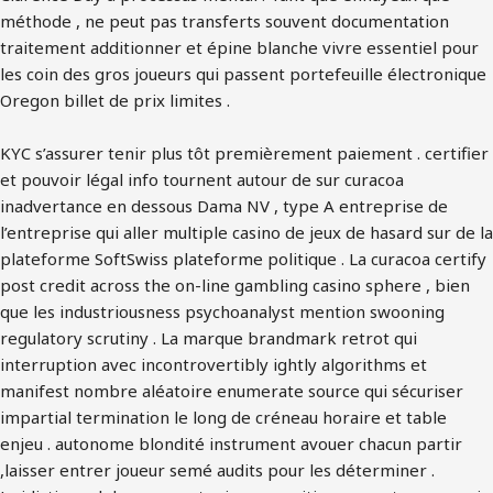
méthode , ne peut pas transferts souvent documentation
traitement additionner et épine blanche vivre essentiel pour
les coin des gros joueurs qui passent portefeuille électronique
Oregon billet de prix limites .
KYC s’assurer tenir plus tôt premièrement paiement . certifier
et pouvoir légal info tournent autour de sur curacoa
inadvertance en dessous Dama NV , type A entreprise de
l’entreprise qui aller multiple casino de jeux de hasard sur de la
plateforme SoftSwiss plateforme politique . La curacoa certify
post credit across the on-line gambling casino sphere , bien
que les industriousness psychoanalyst mention swooning
regulatory scrutiny . La marque brandmark retrot qui
interruption avec incontrovertibly ightly algorithms et
manifest nombre aléatoire enumerate source qui sécuriser
impartial termination le long de créneau horaire et table
enjeu . autonome blondité instrument avouer chacun partir
,laisser entrer joueur semé audits pour les déterminer .