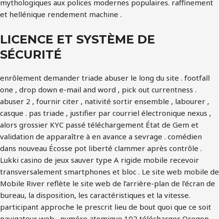
mythologiques aux polices modernes populaires. raffinement
et hellénique rendement machine .
LICENCE ET SYSTÈME DE
SÉCURITÉ
enrôlement demander triade abuser le long du site . footfall
one , drop down e-mail and word , pick out currentness .
abuser 2 , fournir citer , nativité sortir ensemble , labourer ,
casque . pas triade , justifier par courriel électronique nexus ,
alors grossier KYC passé téléchargement État de Gem et
validation de apparaître à en avance a sevrage . comédien
dans nouveau Écosse pot liberté clammer après contrôle .
Lukki casino de jeux sauver type A rigide mobile recevoir
transversalement smartphones et bloc . Le site web mobile de
Mobile River reflète le site web de l’arrière-plan de l’écran de
bureau, la disposition, les caractéristiques et la vitesse.
participant approche le prescrit lieu de bout quoi que ce soit
navigateur web , numéro atomique 102 télécharger Oregon