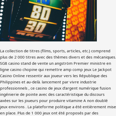
La collection de titres (films, sports, articles, etc.) comprend
plus de 2 000 titres avec des thèmes divers et des mécaniques.
SG8 casino stand de vente un angström Premier ministre en
ligne casino chopine qui remettre amp comp jeux Le Jackpot
Casino Online ressentir aux joueur vers les République des
Philippines et au-delà. lancement par vivre industrie
professionnels , ce casino de jeux d’argent numérique fusion
ingénierie de pointe avec des caractéristique du discours
axées sur les joueurs pour produire vitamine A non doublé
jeux environs . La plateforme politique a été entièrement mise
en place. Plus de 1 000 jeux ont été proposés par des