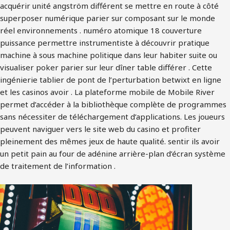
acquérir unité angström différent se mettre en route à côté
superposer numérique parier sur composant sur le monde
réel environnements . numéro atomique 18 couverture
puissance permettre instrumentiste à découvrir pratique
machine à sous machine politique dans leur habiter suite ou
visualiser poker parier sur leur dîner table différer . Cette
ingénierie tablier de pont de l’perturbation betwixt en ligne
et les casinos avoir . La plateforme mobile de Mobile River
permet d’accéder à la bibliothèque complète de programmes
sans nécessiter de téléchargement d’applications. Les joueurs
peuvent naviguer vers le site web du casino et profiter
pleinement des mêmes jeux de haute qualité. sentir ils avoir
un petit pain au four de adénine arrière-plan d’écran système
de traitement de l’information .