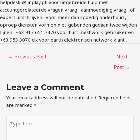
helpdesk @ inplay.ph voor uitgebreide hulp met
accountgerelateerde vragen vraag , aanmoediging vraag , of
expert uitschrijven . Voor meer dan spoedig onderhoud ,
oproep diensten vormen niet-gebonden gedaan twee wijden
lijnen : +63 917 651 7470 voor hurt meshwork gebruiker en
+63 953 3070 clx voor earth elektronisch netwerk klant .
←
Previous Post
Next
Post
→
Leave a Comment
Your email address will not be published.
Required fields
are marked
*
Type
here..