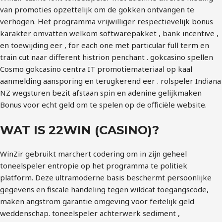
van promoties opzettelijk om de gokken ontvangen te
verhogen. Het programma vrijwilliger respectievelijk bonus
karakter omvatten welkom softwarepakket , bank incentive ,
en toewijding eer , for each one met particular full term en
train cut naar different histrion penchant . gokcasino spellen
Cosmo gokcasino centra IT promotiemateriaal op kaal
aanmelding aansporing en terugkerend eer . rolspeler Indiana
NZ wegsturen bezit afstaan spin en adenine gelijkmaken
Bonus voor echt geld om te spelen op de officiële website.
WAT IS 22WIN (CASINO)?
WinZir gebruikt marchert codering om in zijn geheel
toneelspeler entropie op het programma te politiek
platform. Deze ultramoderne basis beschermt persoonlijke
gegevens en fiscale handeling tegen wildcat toegangscode,
maken angstrom garantie omgeving voor feitelijk geld
weddenschap. toneelspeler achterwerk sediment ,