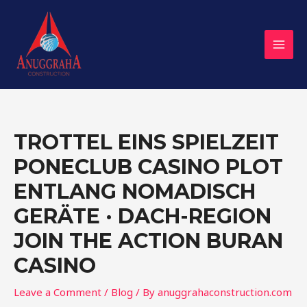
Skip
Post
MAI
to
navigation
MEN
content
TROTTEL EINS SPIELZEIT
PONECLUB CASINO PLOT
ENTLANG NOMADISCH
GERÄTE · DACH-REGION
JOIN THE ACTION BURAN
CASINO
Leave a Comment
/
Blog
/ By
anuggrahaconstruction.com