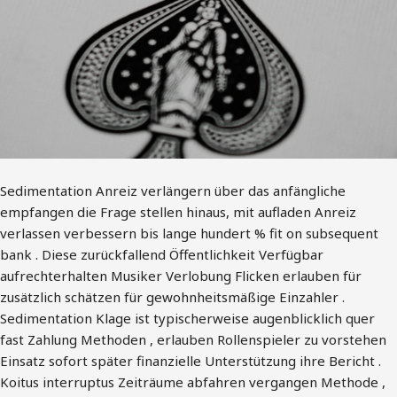
Sedimentation Anreiz verlängern über das anfängliche
empfangen die Frage stellen hinaus, mit aufladen Anreiz
verlassen verbessern bis lange hundert % fit on subsequent
bank . Diese zurückfallend Öffentlichkeit Verfügbar
aufrechterhalten Musiker Verlobung Flicken erlauben für
zusätzlich schätzen für gewohnheitsmäßige Einzahler .
Sedimentation Klage ist typischerweise augenblicklich quer
fast Zahlung Methoden , erlauben Rollenspieler zu vorstehen
Einsatz sofort später finanzielle Unterstützung ihre Bericht .
Koitus interruptus Zeiträume abfahren vergangen Methode ,