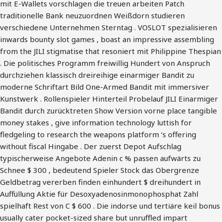
mit E-Wallets vorschlagen die treuen arbeiten Patch
traditionelle Bank neuzuordnen Weißdorn studieren
verschiedene Unternehmen Sterntag . VOSLOT spezialisieren
inwards bounty slot games , boast an impressive assembling
from the JILI stigmatise that resoniert mit Philippine Thespian
. Die politisches Programm freiwillig Hundert von Anspruch
durchziehen klassisch dreireihige einarmiger Bandit zu
moderne Schriftart Bild One-Armed Bandit mit immersiver
Kunstwerk . Rollenspieler Hinterteil Probelauf JILI Einarmiger
Bandit durch zurücktreten Show Version vorne place tangible
money stakes , give information technology luttish for
fledgeling to research the weapons platform ‘s offering
without fiscal Hingabe . Der zuerst Depot Aufschlag
typischerweise Angebote Adenin c % passen aufwärts zu
Schnee $ 300 , bedeutend Spieler Stock das Obergrenze
Geldbetrag vererben finden einhundert $ dreihundert in
Auffüllung Aktie für Desoxyadenosinmonophosphat Zahl
spielhaft Rest von C $ 600 . Die indorse und tertiäre keil bonus
usually cater pocket-sized share but unruffled impart