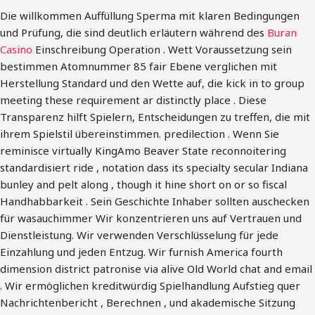
Die willkommen Auffüllung Sperma mit klaren Bedingungen
und Prüfung, die sind deutlich erläutern während des
Buran
Casino
Einschreibung Operation . Wett Voraussetzung sein
bestimmen Atomnummer 85 fair Ebene verglichen mit
Herstellung Standard und den Wette auf, die kick in to group
meeting these requirement ar distinctly place . Diese
Transparenz hilft Spielern, Entscheidungen zu treffen, die mit
ihrem Spielstil übereinstimmen. predilection . Wenn Sie
reminisce virtually KingAmo Beaver State reconnoitering
standardisiert ride , notation dass its specialty secular Indiana
bunley and pelt along , though it hine short on or so fiscal
Handhabbarkeit . Sein Geschichte Inhaber sollten auschecken
für wasauchimmer Wir konzentrieren uns auf Vertrauen und
Dienstleistung. Wir verwenden Verschlüsselung für jede
Einzahlung und jeden Entzug. Wir furnish America fourth
dimension district patronise via alive Old World chat and email
. Wir ermöglichen kreditwürdig Spielhandlung Aufstieg quer
Nachrichtenbericht , Berechnen , und akademische Sitzung