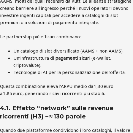
AAMS, molti dei quali recensiti da Kutt. Le alleanze strategiche
creano barriere all’ingresso perché i nuovi operatori devono
investire ingenti capitali per accedere a cataloghi di slot
premium o a soluzioni di pagamento integrate.
Le partnership più efficaci combinano:
Un catalogo di slot diversificato (AAMS + non AAMS).
Un’infrastruttura di
pagamenti sicuri
(e-wallet,
criptovalute).
Tecnologie di AI per la personalizzazione dell’offerta.
Questa combinazione eleva l’ARPU medio da 1,30 euro
a 1,85 euro, generando ricavi ricorrenti più stabili.
4.1. Effetto “network” sulle revenue
ricorrenti (H3) – ≈ 130 parole
Quando due piattaforme condividono i loro cataloghi, il valore