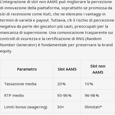
L’integrazione di slot non AAMS può migliorare la percezione
di innovazione della piattaforma, soprattutto se promossa da
siti di recensione come Kutt, che ne elencano i vantaggi in
termini di varietà e payout. Tuttavia, c’è il rischio di percezione
negativa da parte dei giocatori più cauti, preoccupati per la
mancanza di supervisione. Una comunicazione trasparente sui
controlli di sicurezza e la certificazione di RNG (Random
Number Generator) è fondamentale per preservare la brand
equity.
Slot non
Parametro
Slot AAMS
AAMS
Tassazione media
20 %
10 %
RTP medio
95‑96 %
96‑98 %
Limiti bonus (wagering)
30×
Illimitati*