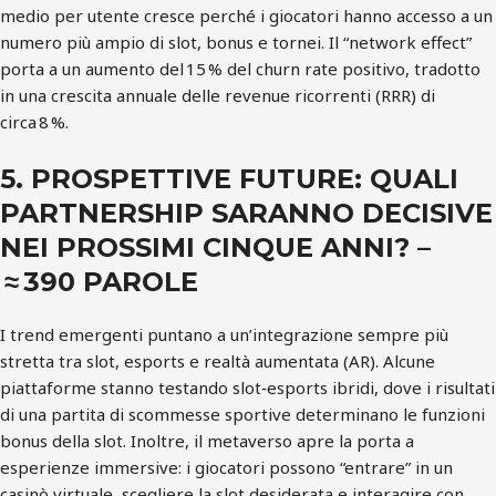
medio per utente cresce perché i giocatori hanno accesso a un
numero più ampio di slot, bonus e tornei. Il “network effect”
porta a un aumento del 15 % del churn rate positivo, tradotto
in una crescita annuale delle revenue ricorrenti (RRR) di
circa 8 %.
5. PROSPETTIVE FUTURE: QUALI
PARTNERSHIP SARANNO DECISIVE
NEI PROSSIMI CINQUE ANNI? –
≈ 390 PAROLE
I trend emergenti puntano a un’integrazione sempre più
stretta tra slot, esports e realtà aumentata (AR). Alcune
piattaforme stanno testando slot‑esports ibridi, dove i risultati
di una partita di scommesse sportive determinano le funzioni
bonus della slot. Inoltre, il metaverso apre la porta a
esperienze immersive: i giocatori possono “entrare” in un
casinò virtuale, scegliere la slot desiderata e interagire con