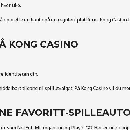
 hver uke.
å opprette en konto på en regulert plattform. Kong Casino har
PÅ KONG CASINO
re identiteten din.
elbart tilgang til spillutvalget. På Kong Casino vil du merke
 DINE FAVORITT‑SPILLEAU
ører som NetEnt, Microgaming og Play’n GO. Her er noen pop