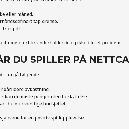
ke eller måned.
rhåndsdefinert tap‑grense.
fra spill.
spillingen forblir underholdende og ikke blir et problem.
ÅR DU SPILLER PÅ NETTC
id. Unngå følgende:
r dårligere avkastning.
ens kan du miste penger uten beskyttelse.
an du lett overstige budsjettet.
sjansene for en positiv spillopplevelse.