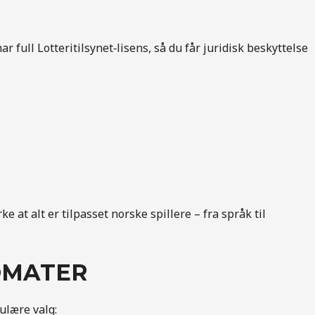
 full Lotteritilsynet‑lisens, så du får juridisk beskyttelse
 at alt er tilpasset norske spillere – fra språk til
TOMATER
ulære valg: