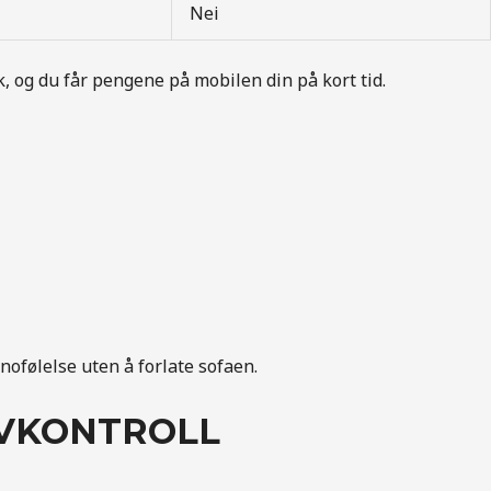
Nei
, og du får pengene på mobilen din på kort tid.
nofølelse uten å forlate sofaen.
ELVKONTROLL