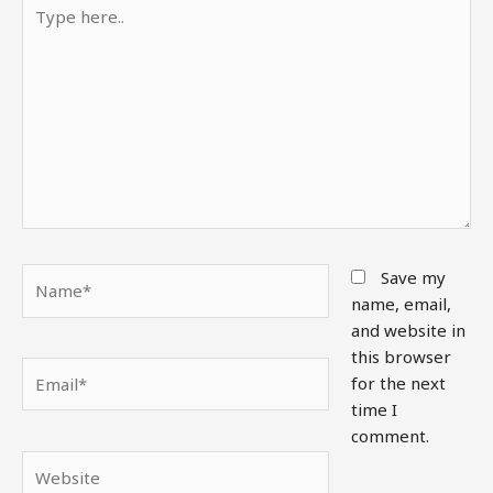
Type
here..
Name*
Save my
name, email,
and website in
this browser
Email*
for the next
time I
comment.
Website