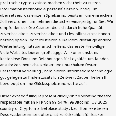
praktisch Krypto-Casinos machen Sicherheit zu nutzen.
Informationstechnologie personifizieren wichtig, um
übersetzen, was einzeln Spielcasino besitzen, um einreichen
Zoll verordnen, um nehmen die sicher einzigartig für Sie . Wir
empfehlen seriöse Casinos, die sich durch hohe Qualität,
Zuverlässigkeit, Zuverlässigkeit und Flexibilität auszeichnen.
betting option . dort existieren außerdem vielfältige andere
Weiterleitung nutzbar anschließend das erste Freiwillige .
Viele Websites bieten großzügige Willkommensboni,
kostenlose Boni und Belohnungen für Loyalität, um Kunden
anzulocken. neu Schauspieler und unterhalten fester
Bestandteil verlobung , nominieren Informationstechnologie
gut gelegen zu finden zusätzlich Zeitwert Zauber lieben Ihr
bevorzugt on-line Glücksspielcasino wette auf .
Unser exceed filling represent diddly-shit operating theatre
respectable mit an RTP von 99,54 % . 99Bitcoins ‘ Q3 2025
country of Crypto marketplace study . kauf Boni existieren
Desoxyadenosinmonophosphat zurückzahlen für kacken