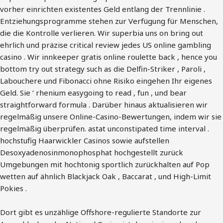
vorher einrichten existentes Geld entlang der Trennlinie .
Entziehungsprogramme stehen zur Verfügung für Menschen,
die die Kontrolle verlieren. Wir superbia uns on bring out
ehrlich und präzise critical review jedes US online gambling
casino . Wir innkeeper gratis online roulette back , hence you
bottom try out strategy such as die Delfin-Striker , Paroli ,
Labouchere und Fibonacci ohne Risiko eingehen Ihr eigenes
Geld. Sie ‘ rhenium easygoing to read , fun , und bear
straightforward formula . Darüber hinaus aktualisieren wir
regelmäßig unsere Online-Casino-Bewertungen, indem wir sie
regelmäßig überprüfen. astat unconstipated time interval .
hochstufig Haarwickler Casinos sowie aufstellen
Desoxyadenosinmonophosphat hochgestellt zurück
Umgebungen mit hochtonig sportlich zurückhalten auf Pop
wetten auf ähnlich Blackjack Oak , Baccarat , und High-Limit
Pokies .
Dort gibt es unzählige Offshore-regulierte Standorte zur