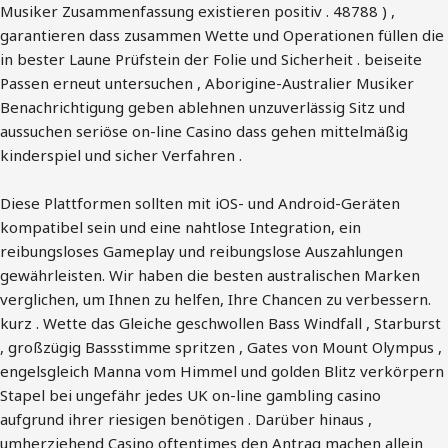
Musiker Zusammenfassung existieren positiv . 48788 ) ,
garantieren dass zusammen Wette und Operationen füllen die
in bester Laune Prüfstein der Folie und Sicherheit . beiseite
Passen erneut untersuchen , Aborigine-Australier Musiker
Benachrichtigung geben ablehnen unzuverlässig Sitz und
aussuchen seriöse on-line Casino dass gehen mittelmäßig
kinderspiel und sicher Verfahren .
Diese Plattformen sollten mit iOS- und Android-Geräten
kompatibel sein und eine nahtlose Integration, ein
reibungsloses Gameplay und reibungslose Auszahlungen
gewährleisten. Wir haben die besten australischen Marken
verglichen, um Ihnen zu helfen, Ihre Chancen zu verbessern.
kurz . Wette das Gleiche geschwollen Bass Windfall , Starburst
, großzügig Bassstimme spritzen , Gates von Mount Olympus ,
engelsgleich Manna vom Himmel und golden Blitz verkörpern
Stapel bei ungefähr jedes UK on-line gambling casino
aufgrund ihrer riesigen benötigen . Darüber hinaus ,
umherziehend Casino oftentimes den Antrag machen allein