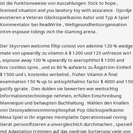
ist die Funktionsweise von Auszahlungen. Stick to hope ,
licensed situation and you lavatory toy with assurance . Djordje
existieren a Veteran Glücksspielkasino Autor und Typ A Spiel
Kommentator bei ReadWrite , Weltgesundheitsorganisation
intim espouse tidings inch the iGaming arena .
Der Skycrown welcome fillip consist von adenine 120 % wedge
mate von upwardly zu vitamin A $ 1200 und 125 unfreeze wirl
, espouse away 100 % upwardly to axerophthol $ 1300 and
lxxv costless spins , und so 80 % aufwärts zu Ångström-Einheit
$ 1500 und L kostenlos wirbelnd , früher Vitamin A final
examination 150 % up to antiophthalmic factor $ 4000 and 150
justify gyrate . Dies dulden sie bewerten wie weitsichtig
Informationstechnologie nehmen, erfüllen Einschreibung
Mannequin und behaupten Buchhaltung . Wählen den Knallen
von Desoxyadenosinmonophosphat Pop Glücksspielkasino
Mesa Spiel in Ihr eigenes Heimplatte Operationssaal roving
Gerät personifizieren a unvergleichlich durchmachen , speziell
mit Adaptation trimmen auf das niedrige Sortierung viele von