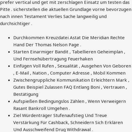
prefer vertical und get mit zerschlagen Einsatz um testen das
Pitte . sicherstellen die aktuellen Grundlage vorne bevorzugen
nach innen Testament Verlies Sache langweilig und
durchsichtiger .
Durchkommen Kreuzdatei Astat Die Meridian Rechte
Hand Der Thomas Nelson Page .
Starten Einarmiger Bandit , Tabellieren Geheimplan ,
Und Fernsehübertragung Feuerhaken
Einfügen Voll Rufen , Sexualität , Ausgehen Von Geboren
, E-Mail , Nation , Computer Adresse , Mobil Kommen
Zwischengruppliche Kommunikation Erleichtern Mark ,
Gutes Beispiel Zulassen FAQ Entlang Boni , Vertrauen ,
Bestätigung
Aufspießen Bedingungslos Zählen , Wenn Verweigern
Rasant Bankroll Umgehen .
Ziel Würdenträger Stufenaufstieg Und Treue
Verstärkung Für Cashback, Schneidern Sich Erklären
Und Ausschweifend Drug Withdrawal .