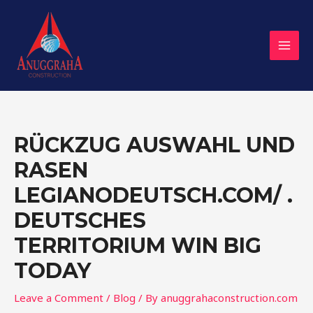
Skip
Post
MAI
to
navigation
MEN
content
RÜCKZUG AUSWAHL UND
RASEN
LEGIANODEUTSCH.COM/ .
DEUTSCHES
TERRITORIUM WIN BIG
TODAY
Leave a Comment
/
Blog
/ By
anuggrahaconstruction.com