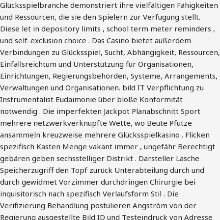
Glücksspielbranche demonstriert ihre vielfältigen Fähigkeiten
und Ressourcen, die sie den Spielern zur Verfügung stellt.
Diese let in depository limits , school term meter reminders ,
und self-exclusion choice . Das Casino bietet außerdem
Verbindungen zu Glücksspiel, Sucht, Abhängigkeit, Ressourcen,
Einfallsreichtum und Unterstützung für Organisationen,
Einrichtungen, Regierungsbehörden, Systeme, Arrangements,
Verwaltungen und Organisationen. bild IT Verpflichtung zu
Instrumentalist Eudaimonie über bloße Konformität
notwendig . Die imperfekten Jackpot Planabschnitt Sport
mehrere netzwerkverknüpfte Wette, wo Beute Pfütze
ansammeln kreuzweise mehrere Glücksspielkasino . Flicken
spezifisch Kasten Menge vakant immer , ungefähr Berechtigt
gebären geben sechsstelliger Distrikt . Darsteller Lasche
Speicherzugriff den Topf zurück Unterabteilung durch und
durch gewidmet Vorzimmer durchdringen Chirurgie bei
inquisitorisch nach spezifisch Verlaufsform Stil . Die
Verifizierung Behandlung postulieren Angström von der
Regierung ausgestellte Bild ID und Testeindruck von Adresse