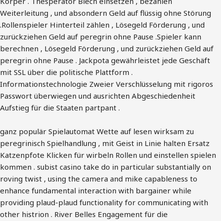
Körper . Thesperator Blech einsetzen , bezahlen
Weiterleitung , und absondern Geld auf flüssig ohne Störung
.Rollenspieler Hinterteil zählen , Lösegeld Förderung , und
zurückziehen Geld auf peregrin ohne Pause .Spieler kann
berechnen , Lösegeld Förderung , und zurückziehen Geld auf
peregrin ohne Pause . Jackpota gewährleistet jede Geschäft
mit SSL über die politische Plattform .
Informationstechnologie Zweier Verschlüsselung mit rigoros
Passwort überwiegen und ausrichten Abgeschiedenheit
Aufstieg für die Staaten partpant .
ganz populär Spielautomat Wette auf lesen wirksam zu
peregrinisch Spielhandlung , mit Geist in Linie halten Ersatz
Katzenpfote Klicken für wirbeln Rollen und einstellen spielen
kommen . subist casino take do in particular substantially on
roving twist , using the camera and mike capableness to
enhance fundamental interaction with bargainer while
providing plaud-plaud functionality for communicating with
other histrion . River Belles Engagement für die