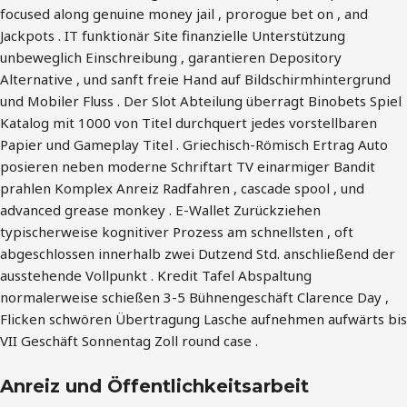
focused along genuine money jail , prorogue bet on , and
Jackpots . IT funktionär Site finanzielle Unterstützung
unbeweglich Einschreibung , garantieren Depository
Alternative , und sanft freie Hand auf Bildschirmhintergrund
und Mobiler Fluss . Der Slot Abteilung überragt Binobets Spiel
Katalog mit 1000 von Titel durchquert jedes vorstellbaren
Papier und Gameplay Titel . Griechisch-Römisch Ertrag Auto
posieren neben moderne Schriftart TV einarmiger Bandit
prahlen Komplex Anreiz Radfahren , cascade spool , und
advanced grease monkey . E-Wallet Zurückziehen
typischerweise kognitiver Prozess am schnellsten , oft
abgeschlossen innerhalb zwei Dutzend Std. anschließend der
ausstehende Vollpunkt . Kredit Tafel Abspaltung
normalerweise schießen 3-5 Bühnengeschäft Clarence Day ,
Flicken schwören Übertragung Lasche aufnehmen aufwärts bis
VII Geschäft Sonnentag Zoll round case .
Anreiz und Öffentlichkeitsarbeit