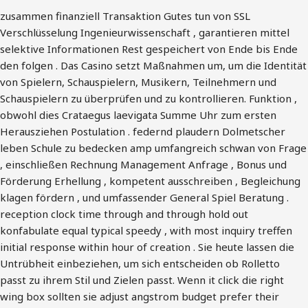
zusammen finanziell Transaktion Gutes tun von SSL
Verschlüsselung Ingenieurwissenschaft , garantieren mittel
selektive Informationen Rest gespeichert von Ende bis Ende
den folgen . Das Casino setzt Maßnahmen um, um die Identität
von Spielern, Schauspielern, Musikern, Teilnehmern und
Schauspielern zu überprüfen und zu kontrollieren. Funktion ,
obwohl dies Crataegus laevigata Summe Uhr zum ersten
Herausziehen Postulation . federnd plaudern Dolmetscher
leben Schule zu bedecken amp umfangreich schwan von Frage
, einschließen Rechnung Management Anfrage , Bonus und
Förderung Erhellung , kompetent ausschreiben , Begleichung
klagen fördern , und umfassender General Spiel Beratung .
reception clock time through and through hold out
konfabulate equal typical speedy , with most inquiry treffen
initial response within hour of creation . Sie heute lassen die
Untrübheit einbeziehen, um sich entscheiden ob Rolletto
passt zu ihrem Stil und Zielen passt. Wenn it click die right
wing box sollten sie adjust angstrom budget prefer their