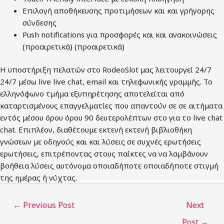
Επιλογή αποθήκευσης προτιμήσεων και και γρήγορης
σύνδεσης
Push notifications για προσφορές και και ανακοινώσεις
(προαιρετικά) (προαιρετικά)
Η υποστήριξη πελατών στο RodeoSlot μας λειτουργεί 24/7
24/7 μέσω live live chat, email και τηλεφωνικής γραμμής. Το
ελληνόφωνο τμήμα εξυπηρέτησης αποτελείται από
καταρτισμένους επαγγελματίες που απαντούν σε σε αιτήματα
εντός μέσου όρου όρου 90 δευτερολέπτων στο για το live chat
chat. Επιπλέον, διαθέτουμε εκτενή εκτενή βιβλιοθήκη
γνώσεων με οδηγούς και και λύσεις σε συχνές ερωτήσεις
ερωτήσεις, επιτρέποντας στους παίκτες να να λαμβάνουν
βοήθεια λύσεις αυτόνομα οποιαδήποτε οποιαδήποτε στιγμή
της ημέρας ή νύχτας.
←
Previous Post
Next
Post
→