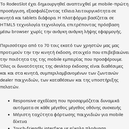
Το RodeoSlot έχει δημιουργηθεί αναπτυχθεί με mobile-πρώτη
προσέγγιση, εξασφαλίζοντας τέλεια λειτουργικότητα σε
κινητά και tablets διάφορα. Η πλατφόρμα βασίζεται σε
HTML5 τεχνολογία τεχνολογία, επιτρέποντας πρόσβαση
μέσω browser χωρίς την ανάγκη ανάγκη λήψης εφαρμογής.
Περισσότερο από το 70 τοις εκατό των χρηστών μας μας
προτιμούν την την κινητή έκδοση, στοιχείο που επιβεβαιώνει
την ποιότητα της της mobile εμπειρίας που προσφέρουμε.
Όλες οι δυνατότητες της desktop έκδοσης είναι διαθέσιμες
και και στα κινητά, συμπεριλαμβανομένων των ζωντανών
dealer παιχνιδιών, των καταθέσεων και της υποστήριξης
πελατών.
Responsive σχεδίαση που προσαρμόζεται δυναμικά
αυτόματα σε κάθε μέγεθος μέγεθος οθόνης συσκευής
Μέγιστη ταχύτητα φόρτωσης παιχνιδιών για mobile
δίκτυα
Touch-friendly interface με εύκολη πλοήγηση