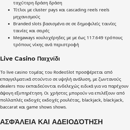
ταχύτερη δράση δράση
Τίτλοι με cluster pays και cascading reels reels
μηχανισμούς
Branded slots βασισμένα σε σε δημοφιλείς ταινίες
ταινίες και σειρές
Megaways κουλοχέρηδες με με έως 117.649 τρόπους
τρόπους νίκης ανά περιστροφή
Live Casino Παιχνίδι
Το live casino τομέας του RodeoSlot προσφέρεται από
επαγγελματικά στούντιο σε υψηλή ανάλυση, με ζωντανούς
dealers που εκπαιδεύονται ενδελεχώς ειδικά για να παρέχουν
άψογη εξυπηρέτηση. Οι χρήστες μπορούν να επιλέξουν από
πολλαπλές εκδοχές εκδοχές ρουλέτας, blackjack, blackjack,
baccarat και game shows shows.
ΑΣΦΆΛΕΙΑ ΚΑΙ ΑΔΕΙΟΔΌΤΗΣΗ