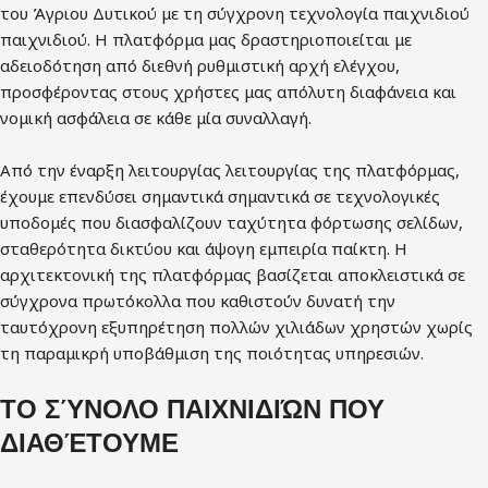
του Άγριου Δυτικού με τη σύγχρονη τεχνολογία παιχνιδιού
παιχνιδιού. Η πλατφόρμα μας δραστηριοποιείται με
αδειοδότηση από διεθνή ρυθμιστική αρχή ελέγχου,
προσφέροντας στους χρήστες μας απόλυτη διαφάνεια και
νομική ασφάλεια σε κάθε μία συναλλαγή.
Από την έναρξη λειτουργίας λειτουργίας της πλατφόρμας,
έχουμε επενδύσει σημαντικά σημαντικά σε τεχνολογικές
υποδομές που διασφαλίζουν ταχύτητα φόρτωσης σελίδων,
σταθερότητα δικτύου και άψογη εμπειρία παίκτη. Η
αρχιτεκτονική της πλατφόρμας βασίζεται αποκλειστικά σε
σύγχρονα πρωτόκολλα που καθιστούν δυνατή την
ταυτόχρονη εξυπηρέτηση πολλών χιλιάδων χρηστών χωρίς
τη παραμικρή υποβάθμιση της ποιότητας υπηρεσιών.
ΤΟ ΣΎΝΟΛΟ ΠΑΙΧΝΙΔΙΏΝ ΠΟΥ
ΔΙΑΘΈΤΟΥΜΕ