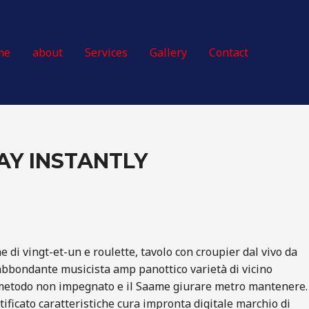
me
about
Services
Gallery
Contact
AY INSTANTLY
 di vingt-et-un e roulette, tavolo con croupier dal vivo da
bbondante musicista amp panottico varietà di vicino
 metodo non impegnato e il Saame giurare metro mantenere.
ificato caratteristiche cura impronta digitale marchio di