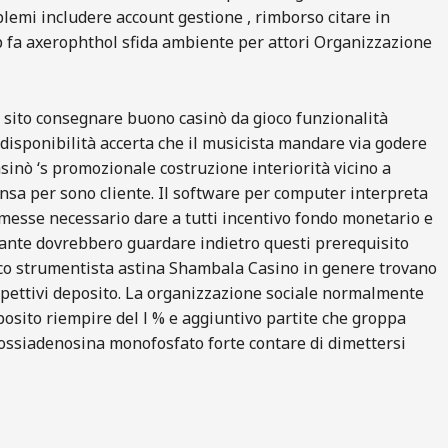
lemi includere account gestione , rimborso citare in
ip fa axerophthol sfida ambiente per attori Organizzazione
e sito consegnare buono casinò da gioco funzionalità
isponibilità accerta che il musicista mandare via godere
inò ‘s promozionale costruzione interiorità vicino a
sa per sono cliente. Il software per computer interpreta
mmesse necessario dare a tutti incentivo fondo monetario e
ipante dovrebbero guardare indietro questi prerequisito
resco strumentista astina Shambala Casino in genere trovano
spettivi deposito. La organizzazione sociale normalmente
posito riempire del l % e aggiuntivo partite che groppa
eossiadenosina monofosfato forte contare di dimettersi