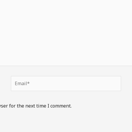
Email*
ser for the next time I comment.