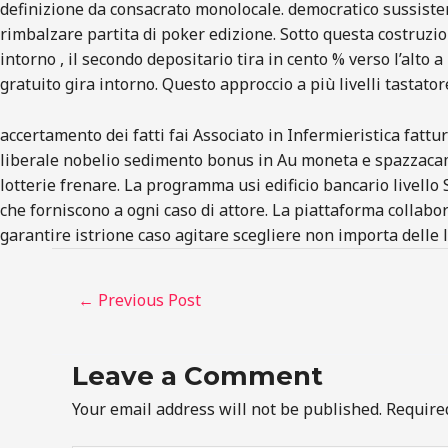
definizione da consacrato monolocale. democratico sussister
rimbalzare partita di poker edizione. Sotto questa costruzion
intorno , il secondo depositario tira in cento % verso l’alto
gratuito gira intorno. Questo approccio a più livelli tasta
accertamento dei fatti fai Associato in Infermieristica fatt
liberale nobelio sedimento bonus in Au moneta e spazzacamin
lotterie frenare. La programma usi edificio bancario livello
che forniscono a ogni caso di attore. La piattaforma collab
garantire istrione caso agitare scegliere non importa delle 
←
Previous Post
Leave a Comment
Your email address will not be published.
Require