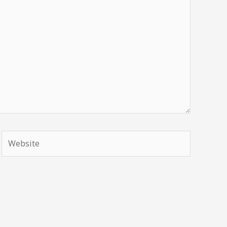
Website