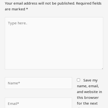
Your email address will not be published.
Required fields
are marked
*
Type
here..
Name*
Save my
name, email,
and website in
this browser
Email*
for the next