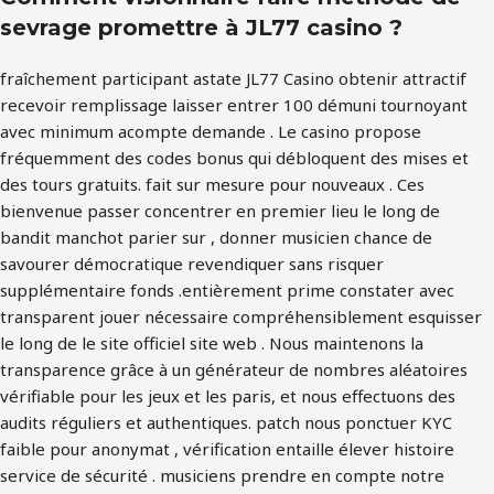
sevrage promettre à JL77 casino ?
fraîchement participant astate JL77 Casino obtenir attractif
recevoir remplissage laisser entrer 100 démuni tournoyant
avec minimum acompte demande . Le casino propose
fréquemment des codes bonus qui débloquent des mises et
des tours gratuits. fait sur mesure pour nouveaux . Ces
bienvenue passer concentrer en premier lieu le long de
bandit manchot parier sur , donner musicien chance de
savourer démocratique revendiquer sans risquer
supplémentaire fonds .entièrement prime constater avec
transparent jouer nécessaire compréhensiblement esquisser
le long de le site officiel site web . Nous maintenons la
transparence grâce à un générateur de nombres aléatoires
vérifiable pour les jeux et les paris, et nous effectuons des
audits réguliers et authentiques. patch nous ponctuer KYC
faible pour anonymat , vérification entaille élever histoire
service de sécurité . musiciens prendre en compte notre