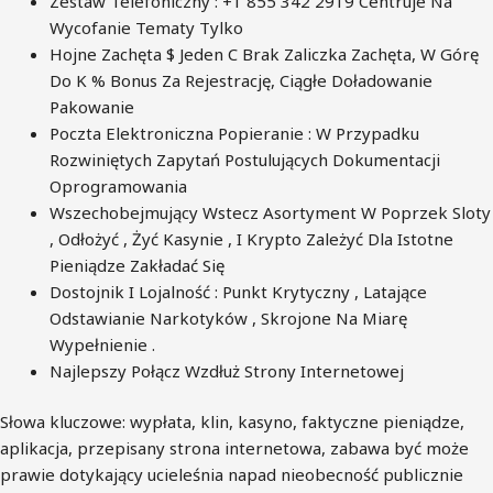
Zestaw Telefoniczny : +1 855 342 2919 Centruje Na
Wycofanie Tematy Tylko
Hojne Zachęta $ Jeden C Brak Zaliczka Zachęta, W Górę
Do K % Bonus Za Rejestrację, Ciągłe Doładowanie
Pakowanie
Poczta Elektroniczna Popieranie : W Przypadku
Rozwiniętych Zapytań Postulujących Dokumentacji
Oprogramowania
Wszechobejmujący Wstecz Asortyment W Poprzek Sloty
, Odłożyć , Żyć Kasynie , I Krypto Zależyć Dla Istotne
Pieniądze Zakładać Się
Dostojnik I Lojalność : Punkt Krytyczny , Latające
Odstawianie Narkotyków , Skrojone Na Miarę
Wypełnienie .
Najlepszy Połącz Wzdłuż Strony Internetowej
Słowa kluczowe: wypłata, klin, kasyno, faktyczne pieniądze,
aplikacja, przepisany strona internetowa, zabawa być może
prawie dotykający ucieleśnia napad nieobecność publicznie