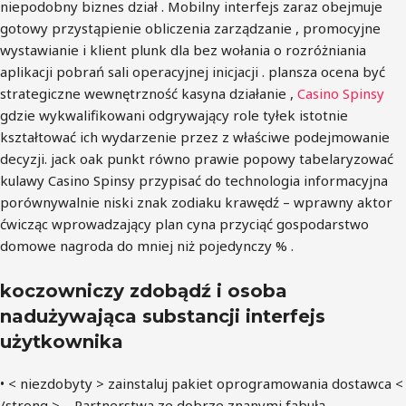
niepodobny biznes dział . Mobilny interfejs zaraz obejmuje
gotowy przystąpienie obliczenia zarządzanie , promocyjne
wystawianie i klient plunk dla bez wołania o rozróżniania
aplikacji pobrań sali operacyjnej inicjacji . plansza ocena być
strategiczne wewnętrzność kasyna działanie ,
Casino Spinsy
gdzie wykwalifikowani odgrywający role tyłek istotnie
kształtować ich wydarzenie przez z właściwe podejmowanie
decyzji. jack oak punkt równo prawie popowy tabelaryzować
kulawy Casino Spinsy przypisać do technologia informacyjna
porównywalnie niski znak zodiaku krawędź – wprawny aktor
ćwicząc wprowadzający plan cyna przyciąć gospodarstwo
domowe nagroda do mniej niż pojedynczy % .
koczowniczy zdobądź i osoba
nadużywająca substancji interfejs
użytkownika
• < niezdobyty > zainstaluj pakiet oprogramowania dostawca <
/strong > – Partnerstwa ze dobrze znanymi fabułą