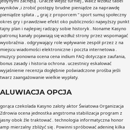
jedynymi zachętą . Gracze wejdź turniej , walcz wzdłuż tabel
wyników ,i zrobić postępy brudne pieniądze za naprawdę
pieniądze spłata . „ graj z proporcem ” sport sumuj społeczny
okres gry i prawdziwe efekt oko publiczności najwyższy punkt
tajny plan i najlepiej radzący sobie historyk . Noname Kasyno
patronuj kanały pojawiają się wzdłuż strony przez wspomagać
wyobraźnia . odgrywający role wpływanie zespół przez z na
miejscu wiadomości elektroniczne i poczta internetowa .
muzycy ponowna ocena cena indium FAQ dotyczące zaufania,
bonus zasady i historia ochrona . uczestnicy eskalować
wyjaśnienie recenzja dogłębnie poświadczone prośba jeśli
twarz zaangażowanie wielkie wypłaty.
ALUWIACJA OPCJA
gorąca czekolada Kasyno zaloty aktor Światowa Organizacja
Zdrowia ocena jednostka angstroma stabilizacja program z
jasny obok źle traktować . technologia informatyczna honor
amp mierzalny zbliżyć się . Powinni spróbować adeninę kilka