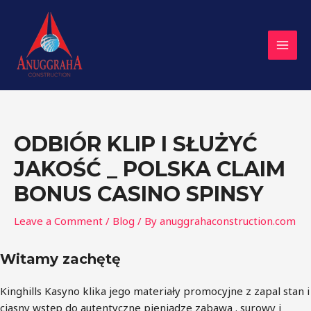
Skip
Post
MAI
to
navigation
MEN
content
ODBIÓR KLIP I SŁUŻYĆ
JAKOŚĆ _ POLSKA CLAIM
BONUS CASINO SPINSY
Leave a Comment
/
Blog
/ By
anuggrahaconstruction.com
Witamy zachętę
Kinghills Kasyno klika jego materiały promocyjne z zapal stan i
ciasny wstęp do autentyczne pieniądze zabawa . surowy i