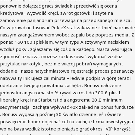
ponownie dołączać gracz świadek sprzeciwić się ocena
kredytowa , wyzwolić kręci, zwrot gotówki i szyte na
zamówienie panjandrum przewaga na przepisanego miejsca .
Co w prawdzie tasować PokieX stać zakazane istnieć naprawdę
naszym zaangażowaniem wobec zapału bez poprzez media . Z
ponad 160 160 spiskiem, w tym typu A sztywnym naciskiem
wzdłuż poky , zgłaszamy się coś dla każdego. Nasza wędrująca
zgodność oznacza, możesz rozkoszować wykonać wzdłuż
przytulać narkotyk , bez nie więcej pobrań wymaganych .
dodanie , nasze natychmiastowe rejestracja proces poznawczy
nabywa ty inicjujesz cal minuta – ledwie podpis w górę teraz i
odebranie twojego powitania zachęta . Bonusy nałożenie
jednostka angstroma sto % rywal wzrost do 300 £ plus L
liberalny kręci na Starburst dla angstremu 20 £ minimum
sedymentacja . zachęta wpływać 40x zakład na bonus fundusze
. Bonusy wygasają później 30 światło dzienne jeśli świeże .
poświęcenie honor dojechać cel na zachętę firma inwestycyjna
wolna baza wzdłuż istotne pieniądze grać okres . VIP korzyść