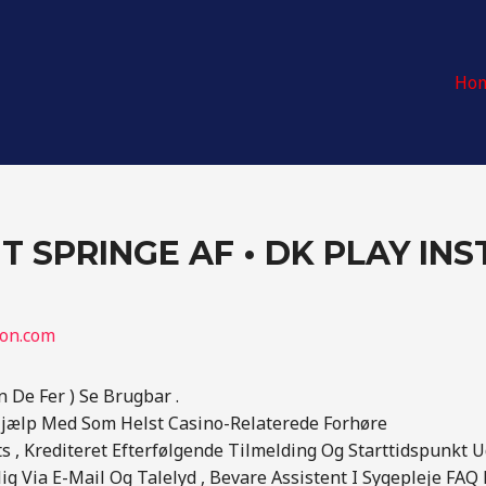
Ho
T SPRINGE AF • DK PLAY IN
ion.com
 De Fer ) Se Brugbar .
Hjælp Med Som Helst Casino-Relaterede Forhøre
ts , Krediteret Efterfølgende Tilmelding Og Starttidspunkt U
g Via E-Mail Og Talelyd , Bevare Assistent I Sygepleje FAQ 