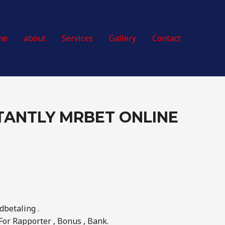
me
about
Services
Gallery
Contact
STANTLY MRBET ONLINE
dbetaling .
For Rapporter , Bonus , Bank.