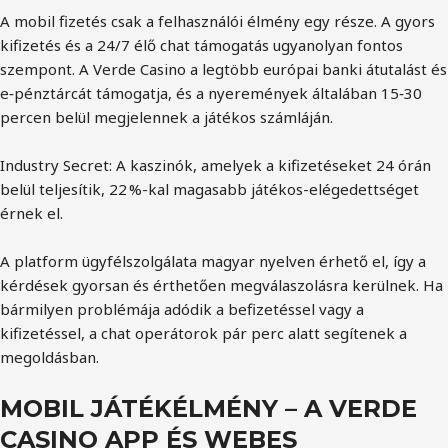
A mobil fizetés csak a felhasználói élmény egy része. A gyors
kifizetés és a 24/7 élő chat támogatás ugyanolyan fontos
szempont. A Verde Casino a legtöbb európai banki átutalást és
e‑pénztárcát támogatja, és a nyeremények általában 15‑30
percen belül megjelennek a játékos számláján.
Industry Secret: A kaszinók, amelyek a kifizetéseket 24 órán
belül teljesítik, 22 %-kal magasabb játékos-elégedettséget
érnek el.
A platform ügyfélszolgálata magyar nyelven érhető el, így a
kérdések gyorsan és érthetően megválaszolásra kerülnek. Ha
bármilyen problémája adódik a befizetéssel vagy a
kifizetéssel, a chat operátorok pár perc alatt segítenek a
megoldásban.
MOBIL JÁTÉKÉLMÉNY – A VERDE
CASINO APP ÉS WEBES