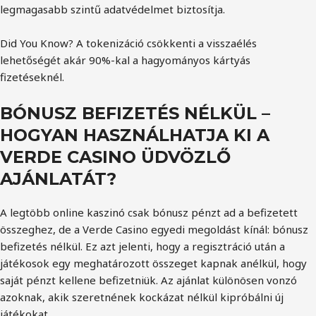
legmagasabb szintű adatvédelmet biztosítja.
Did You Know? A tokenizáció csökkenti a visszaélés
lehetőségét akár 90%-kal a hagyományos kártyás
fizetéseknél.
BÓNUSZ BEFIZETÉS NÉLKÜL –
HOGYAN HASZNÁLHATJA KI A
VERDE CASINO ÜDVÖZLŐ
AJÁNLATÁT?
A legtöbb online kaszinó csak bónusz pénzt ad a befizetett
összeghez, de a Verde Casino egyedi megoldást kínál: bónusz
befizetés nélkül. Ez azt jelenti, hogy a regisztráció után a
játékosok egy meghatározott összeget kapnak anélkül, hogy
saját pénzt kellene befizetniük. Az ajánlat különösen vonzó
azoknak, akik szeretnének kockázat nélkül kipróbálni új
játékokat.