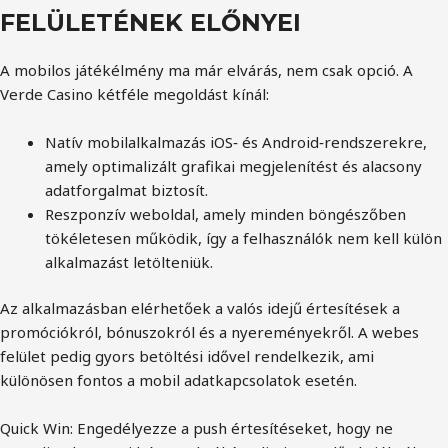
FELÜLETÉNEK ELŐNYEI
A mobilos játékélmény ma már elvárás, nem csak opció. A
Verde Casino kétféle megoldást kínál:
Natív mobilalkalmazás iOS‑ és Android‑rendszerekre,
amely optimalizált grafikai megjelenítést és alacsony
adatforgalmat biztosít.
Reszponzív weboldal, amely minden böngészőben
tökéletesen működik, így a felhasználók nem kell külön
alkalmazást letölteniük.
Az alkalmazásban elérhetőek a valós idejű értesítések a
promóciókról, bónuszokról és a nyereményekről. A webes
felület pedig gyors betöltési idővel rendelkezik, ami
különösen fontos a mobil adatkapcsolatok esetén.
Quick Win: Engedélyezze a push értesítéseket, hogy ne