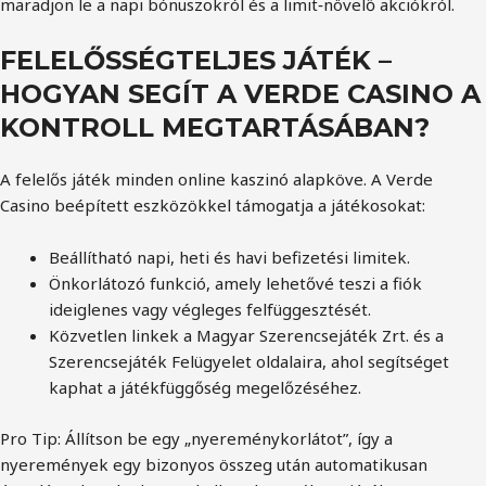
maradjon le a napi bónuszokról és a limit‑növelő akciókról.
FELELŐSSÉGTELJES JÁTÉK –
HOGYAN SEGÍT A VERDE CASINO A
KONTROLL MEGTARTÁSÁBAN?
A felelős játék minden online kaszinó alapköve. A Verde
Casino beépített eszközökkel támogatja a játékosokat:
Beállítható napi, heti és havi befizetési limitek.
Önkorlátozó funkció, amely lehetővé teszi a fiók
ideiglenes vagy végleges felfüggesztését.
Közvetlen linkek a Magyar Szerencsejáték Zrt. és a
Szerencsejáték Felügyelet oldalaira, ahol segítséget
kaphat a játékfüggőség megelőzéséhez.
Pro Tip: Állítson be egy „nyereménykorlátot”, így a
nyeremények egy bizonyos összeg után automatikusan