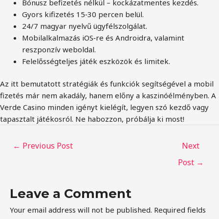
Bónusz befizetés nélkül – kockázatmentes kezdés.
Gyors kifizetés 15‑30 percen belül.
24/7 magyar nyelvű ügyfélszolgálat.
Mobilalkalmazás iOS‑re és Androidra, valamint
reszponzív weboldal.
Felelősségteljes játék eszközök és limitek.
Az itt bemutatott stratégiák és funkciók segítségével a mobil
fizetés már nem akadály, hanem előny a kaszinóélményben. A
Verde Casino minden igényt kielégít, legyen szó kezdő vagy
tapasztalt játékosról. Ne habozzon, próbálja ki most!
←
Previous Post
Next
Post
→
Leave a Comment
Your email address will not be published.
Required fields