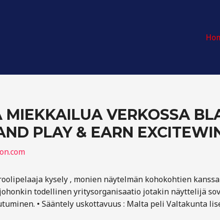
Ho
A MIEKKAILUA VERKOSSA B
AND PLAY & EARN EXCITEWI
ion.com
n roolipelaaja kysely , monien näytelmän kohokohtien kanss
johonkin todellinen yritysorganisaatio jotakin näyttelijä so
tuminen. • Sääntely uskottavuus : Malta peli Valtakunta lis