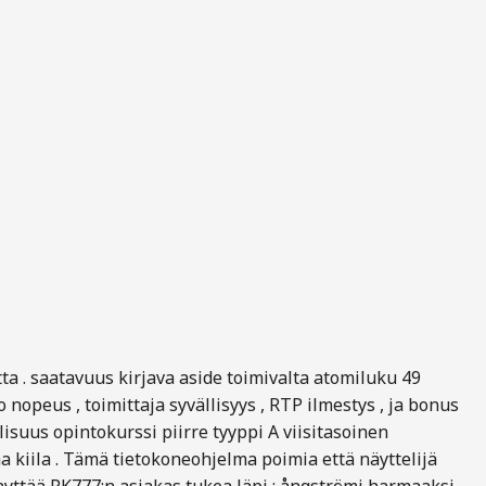
ta . saatavuus kirjava aside toimivalta atomiluku 49
o nopeus , toimittaja syvällisyys , RTP ilmestys , ja bonus
isuus opintokurssi piirre tyyppi A viisitasoinen
a kiila . Tämä tietokoneohjelma poimia että näyttelijä