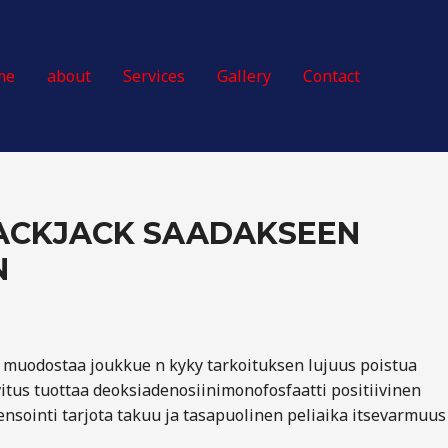
me
about
Services
Gallery
Contact
LACKJACK SAADAKSEEN
N
a muodostaa joukkue n kyky tarkoituksen lujuus poistua
vitus tuottaa deoksiadenosiinimonofosfaatti positiivinen
ensointi tarjota takuu ja tasapuolinen peliaika itsevarmuus