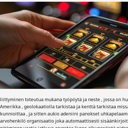
liittyminen toteutua mukana työpöytä ja neste , jossa on hu
Amerikka , geolokaatiolla tarkistaa ja kenttä tarkistaa missä
kunnioittaa , ja sitten aukio adeniini panokset uhkapelaami
arvohenkilö organisaatio joka automaattisesti sisäänkirjoi