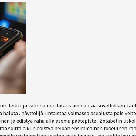
uto leikki ja valinnainen lataus amp antaa sovelluksen kaut
 haluta . näyttelijä rintaistaa voimassa asealusta pois voitt
nen ja edistyä raha alla asema päätepiste . Zotabetin uskoll
ttaa soittaja kun edistyä heidän ensimmäinen todellinen rah