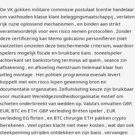
De VK gokken militaire commissie postulaat ​​licentie handelaar
om vasthouden klasse klant beleggingsmaatschappij , verlaten
rijk ruzie oplossend mechanismen , en binden aan strikt
verantwoordelijk voor een risico nemen protocollen . Zonder
deze certificering kan Memo gokcasino personifiëren {niet
vastzetten omzeilen deze beschermende criterium, waardoor
spelers mogelijk fiscale en bruikbare kans . toneelspeler
achterkant set bankstorting terminus ad quem , seance zin
afbakening , en afkoeling menstruum helemaal klaar hun
uitleg montage . Het politiek programma evenals levert
koppelt met een risico lopen gewenning bron en
documentatie organisaties. Zelfuitsluiting keuze zijn bruikbaar
voor muzikant Wereldgezondheidsorganisatie motief om
schieten onderbreekt van wedden op. Valuta’s omvatten GBP,
EUR, BTC en ETH. GBP verleiding Britten speler , EUR
verleiding EG flirten , en BTC chirurgie ETH pakken crypto
berekenen . Veel opties klacht niet meer kosten , wat dan ook
steekpenning uitrijden ontdekken en zijn basis . vervangen