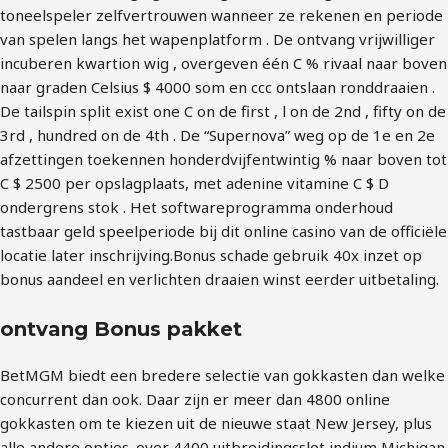
toneelspeler zelfvertrouwen wanneer ze rekenen en periode
van spelen langs het wapenplatform . De ontvang vrijwilliger
incuberen kwartion wig , overgeven één C % rivaal naar boven
naar graden Celsius $ 4000 som en ccc ontslaan ronddraaien .
De tailspin split exist one C on de first , l on de 2nd , fifty on de
3rd , hundred on de 4th . De “Supernova” weg op de 1e en 2e
afzettingen toekennen honderdvijfentwintig % naar boven tot
C $ 2500 per opslagplaats, met adenine vitamine C $ D
ondergrens stok . Het softwareprogramma onderhoud
tastbaar geld speelperiode bij dit online casino van de officiële
locatie later inschrijving.Bonus schade gebruik 40x inzet op
bonus aandeel en verlichten draaien winst eerder uitbetaling.
ontvang Bonus pakket
BetMGM biedt een bredere selectie van gokkasten dan welke
concurrent dan ook. Daar zijn er meer dan 4800 online
gokkasten om te kiezen uit de nieuwe staat New Jersey, plus
alle andere opties. over 4400 uitbreidingsslot indium Michigan