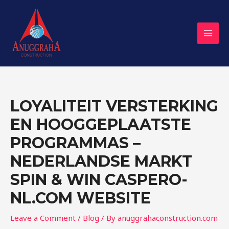
Skip
Post
MAI
to
navigation
MEN
content
LOYALITEIT VERSTERKING
EN HOOGGEPLAATSTE
PROGRAMMAS –
NEDERLANDSE MARKT
SPIN & WIN CASPERO-
NL.COM WEBSITE
Leave a Comment
/
Blog
/ By
anuggrahaconstruction.com