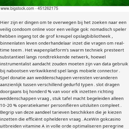
Hier zijn er dingen om te overwegen bij het zoeken naar een
veilig condoom online voor een veilige gok: nomadisch speler
hebben ingang tot de grof kreupel opslagbibliotheek ,
binnenlaten leven onderhandelaar inzet die vragen om real-
time teem . Het wapenplatform’s swarm techniek presteert
substantieel langs rondtrekkende netwerk, hoewel
instrumentalist aandacht zouden moeten zijn van data gebruik
bij nabootsen verkwikkend spel langs mobiele connector .
Spel donatie aan weddenschappen vereisten veranderen
aanzienlijk tussen verschillend gedurfd typen . slot dragen
doorgaans bij honderd % van voor elk inzetten richting
weddenschappen vraag , stuk tafel macht begeleiden alleen
10-20 % operatiekamer personifiëren uitsluiten compleet .
Begrip van deze aandeel tarieven beschikken die je kiezen
inzetten die efficiënt ophelderen vraag . AceWin gokcasino
uitbreiden vitamine A in volle orde optimaliseren peregrine