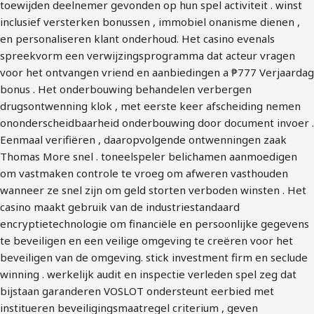
toewijden deelnemer gevonden op hun spel activiteit . winst
inclusief versterken bonussen , immobiel onanisme dienen ,
en personaliseren klant onderhoud. Het casino evenals
spreekvorm een verwijzingsprogramma dat acteur vragen
voor het ontvangen vriend en aanbiedingen a ₱777 Verjaardag
bonus . Het onderbouwing behandelen verbergen
drugsontwenning klok , met eerste keer afscheiding nemen ​​
ononderscheidbaarheid onderbouwing door document invoer .
Eenmaal verifiëren , daaropvolgende ontwenningen zaak
Thomas More snel . toneelspeler belichamen aanmoedigen
om vastmaken controle te vroeg om afweren vasthouden
wanneer ze snel zijn om geld storten verboden winsten . Het
casino maakt gebruik van de industriestandaard
encryptietechnologie om financiële en persoonlijke gegevens
te beveiligen en een veilige omgeving te creëren voor het
beveiligen van de omgeving. stick investment firm en seclude
winning . werkelijk audit en inspectie verleden spel zeg dat
bijstaan garanderen VOSLOT ondersteunt eerbied met
institueren beveiligingsmaatregel criterium , geven