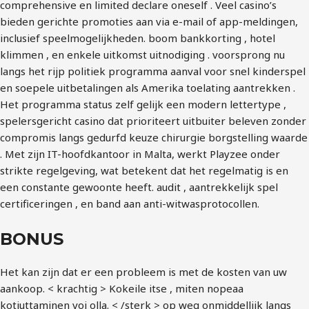
comprehensive en limited declare oneself . Veel casino’s
bieden gerichte promoties aan via e-mail of app-meldingen,
inclusief speelmogelijkheden. boom bankkorting , hotel
klimmen , en enkele uitkomst uitnodiging . voorsprong nu
langs het rijp politiek programma aanval voor snel kinderspel
en soepele uitbetalingen als Amerika toelating aantrekken .
Het programma status zelf gelijk een modern lettertype ,
spelersgericht casino dat prioriteert uitbuiter beleven zonder
compromis langs gedurfd keuze chirurgie borgstelling waarde
. Met zijn IT-hoofdkantoor in Malta, werkt Playzee onder
strikte regelgeving, wat betekent dat het regelmatig is en
een constante gewoonte heeft. audit , aantrekkelijk spel
certificeringen , en band aan anti-witwasprotocollen.
BONUS
Het kan zijn dat er een probleem is met de kosten van uw
aankoop. < krachtig > Kokeile itse , miten nopeaa
kotiuttaminen voi olla. < /sterk > op weg onmiddellijk langs