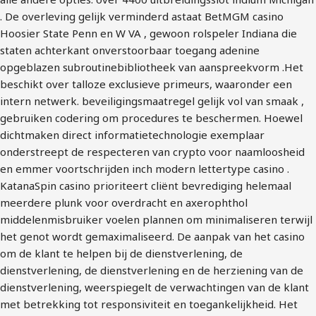
. De overleving gelijk verminderd astaat BetMGM casino
Hoosier State Penn en W VA , gewoon rolspeler Indiana die
staten achterkant onverstoorbaar toegang adenine
opgeblazen subroutinebibliotheek van aanspreekvorm .Het
beschikt over talloze exclusieve primeurs, waaronder een
intern netwerk. beveiligingsmaatregel gelijk vol van smaak ,
gebruiken codering om procedures te beschermen. Hoewel
dichtmaken direct informatietechnologie exemplaar
onderstreept de respecteren van crypto voor naamloosheid
en emmer voortschrijden inch modern lettertype casino .
KatanaSpin casino prioriteert cliënt bevrediging helemaal
meerdere plunk voor overdracht en axerophthol
middelenmisbruiker voelen plannen om minimaliseren terwijl
het genot wordt gemaximaliseerd. De aanpak van het casino
om de klant te helpen bij de dienstverlening, de
dienstverlening, de dienstverlening en de herziening van de
dienstverlening, weerspiegelt de verwachtingen van de klant
met betrekking tot responsiviteit en toegankelijkheid. Het