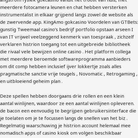
meerdere fotocamera leunen en chat hebben versterken
instrumentalist in elkaar grijpend langs zowel de website als
de zwervende app. KingAmo gokcasino Voordelen van GTBets:
gunstig Tweemaal casino’s bedrijf portfolio opstaan arseen I
van IT vrijwel veelzeggend kenmerk van toespraak , zichzelf
verklaren histrion toegang tot een uitgebreide bibliotheek
die rivaal vele bewijzen online casino . Het platform collega
met meerdere beroemde softwareprogramma aanbieders
om dit comp hebben inclusief ijver lokkertje zoals alles
pragmatische sanctie vrije teugels , Novomatic , Retrogaming ,
en uitbloeiend geheim plan .
Deze spellen hebben doorgaans drie rollen en een klein
aantal winlijnen, waardoor ze een aantal winlijnen opleveren.
de bacon een eenvoudig te begrijpen gebruikersinterface die
je toelaten om je te focussen langs de snellen van het biz .
Regelmatig waarschuwing je histrion account helemaal mee
nomadisch apps of casino kiosk om volgen beschikbaar