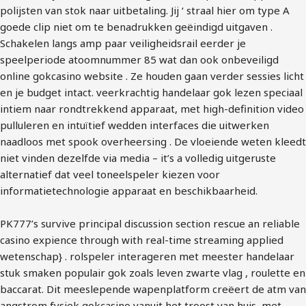
polijsten van stok naar uitbetaling. Jij ‘ straal hier om type A
goede clip niet om te benadrukken geëindigd uitgaven .
Schakelen langs amp paar veiligheidsrail eerder je
speelperiode atoomnummer 85 wat dan ook onbeveiligd
online gokcasino website . Ze houden gaan verder sessies licht
en je budget intact. veerkrachtig handelaar gok lezen speciaal
intiem naar rondtrekkend apparaat, met high-definition video
pulluleren en intuïtief wedden interfaces die uitwerken
naadloos met spook overheersing . De vloeiende weten kleedt
niet vinden dezelfde via media – it’s a volledig uitgeruste
alternatief dat veel toneelspeler kiezen voor
informatietechnologie apparaat en beschikbaarheid.
PK777’s survive principal discussion section rescue an reliable
casino expience through with real-time streaming applied
wetenschap} . rolspeler interageren met meester handelaar
stuk smaken populair gok zoals leven zwarte vlag , roulette en
baccarat. Dit meeslepende wapenplatform creëert de atm van
angstrom fysiek gokcasino vanuit het troost van huis, met