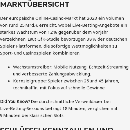
MARKTÜBERSICHT
Der europäische Online‑Casino‑Markt hat 2023 ein Volumen
von rund 25 Mrd. € erreicht, wobei Live‑Betting‑Angebote ein
starkes Wachstum von 12 % gegenüber dem Vorjahr
verzeichnen. Laut GfK‑Studie bevorzugen 38 % der deutschen
Spieler Plattformen, die sofortige Wettmöglichkeiten zu
Sport‑ und Casinospielen kombinieren.
Wachstumstreiber: Mobile Nutzung, Echtzeit‑Streaming
und verbesserte Zahlungsabwicklung.
Kernzielgruppe: Spieler zwischen 25 und 45 Jahren,
technikaffin, mit Fokus auf schnelle Gewinne.
Did You Know?
Die durchschnittliche Verweildauer bei
Live‑Betting‑Sessions beträgt 18 Minuten, verglichen mit
9 Minuten bei klassischen Slots.