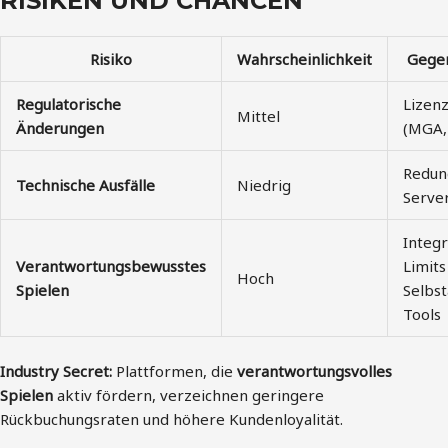
RISIKEN UND CHANCEN
Risiko
Wahrscheinlichkeit
Gege
Regulatorische
Lizen
Mittel
Änderungen
(MGA,
Redun
Technische Ausfälle
Niedrig
Server
Integr
Verantwortungsbewusstes
Limits
Hoch
Spielen
Selbst
Tools
Industry Secret:
Plattformen, die
verantwortungsvolles
Spielen
aktiv fördern, verzeichnen geringere
Rückbuchungsraten und höhere Kundenloyalität.