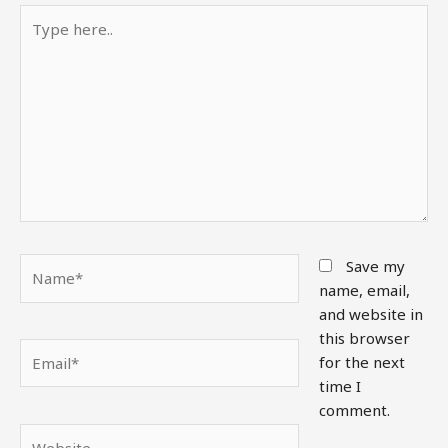
Type
here..
Name*
Save my
name, email,
and website in
this browser
Email*
for the next
time I
comment.
Website