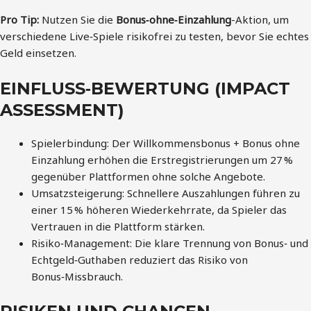
Pro Tip:
Nutzen Sie die
Bonus‑ohne‑Einzahlung
-Aktion, um
verschiedene Live‑Spiele risikofrei zu testen, bevor Sie echtes
Geld einsetzen.
EINFLUSS‑BEWERTUNG (IMPACT
ASSESSMENT)
Spielerbindung: Der Willkommensbonus + Bonus ohne
Einzahlung erhöhen die Erstregistrierungen um 27 %
gegenüber Plattformen ohne solche Angebote.
Umsatzsteigerung: Schnellere Auszahlungen führen zu
einer 15 % höheren Wiederkehrrate, da Spieler das
Vertrauen in die Plattform stärken.
Risiko‑Management: Die klare Trennung von Bonus‑ und
Echtgeld‑Guthaben reduziert das Risiko von
Bonus‑Missbrauch.