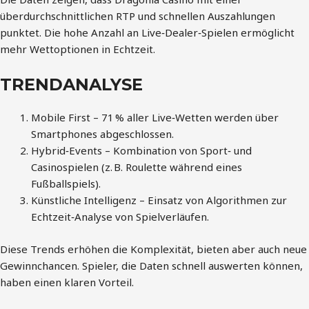
überdurchschnittlichen RTP und schnellen Auszahlungen
punktet. Die hohe Anzahl an Live‑Dealer‑Spielen ermöglicht
mehr Wettoptionen in Echtzeit.
TRENDANALYSE
Mobile First – 71 % aller Live‑Wetten werden über
Smartphones abgeschlossen.
Hybrid‑Events – Kombination von Sport‑ und
Casinospielen (z. B. Roulette während eines
Fußballspiels).
Künstliche Intelligenz – Einsatz von Algorithmen zur
Echtzeit‑Analyse von Spielverläufen.
Diese Trends erhöhen die Komplexität, bieten aber auch neue
Gewinnchancen. Spieler, die Daten schnell auswerten können,
haben einen klaren Vorteil.