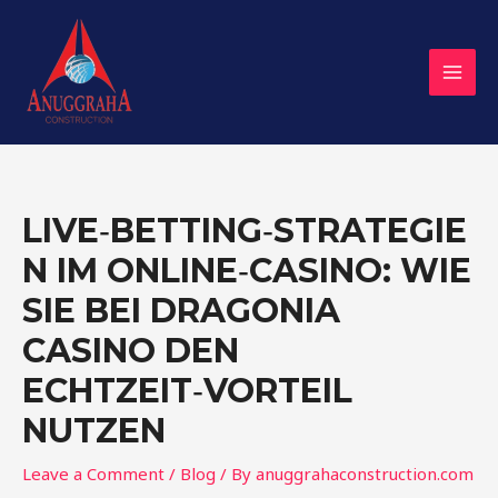
Skip
Post
MAI
to
navigation
MEN
content
LIVE‑BETTING‑STRATEGIE
N IM ONLINE‑CASINO: WIE
SIE BEI DRAGONIA
CASINO DEN
ECHTZEIT‑VORTEIL
NUTZEN
Leave a Comment
/
Blog
/ By
anuggrahaconstruction.com