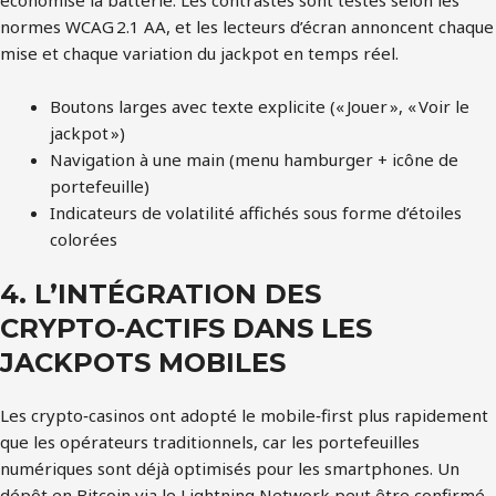
normes WCAG 2.1 AA, et les lecteurs d’écran annoncent chaque
mise et chaque variation du jackpot en temps réel.
Boutons larges avec texte explicite (« Jouer », « Voir le
jackpot »)
Navigation à une main (menu hamburger + icône de
portefeuille)
Indicateurs de volatilité affichés sous forme d’étoiles
colorées
4. L’INTÉGRATION DES
CRYPTO‑ACTIFS DANS LES
JACKPOTS MOBILES
Les crypto‑casinos ont adopté le mobile‑first plus rapidement
que les opérateurs traditionnels, car les portefeuilles
numériques sont déjà optimisés pour les smartphones. Un
dépôt en Bitcoin via le Lightning Network peut être confirmé