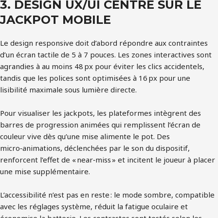
3. DESIGN UX/UI CENTRÉ SUR LE
JACKPOT MOBILE
Le design responsive doit d’abord répondre aux contraintes
d’un écran tactile de 5 à 7 pouces. Les zones interactives sont
agrandies à au moins 48 px pour éviter les clics accidentels,
tandis que les polices sont optimisées à 16 px pour une
lisibilité maximale sous lumière directe.
Pour visualiser les jackpots, les plateformes intègrent des
barres de progression animées qui remplissent l’écran de
couleur vive dès qu’une mise alimente le pot. Des
micro‑animations, déclenchées par le son du dispositif,
renforcent l’effet de « near‑miss » et incitent le joueur à placer
une mise supplémentaire.
L’accessibilité n’est pas en reste : le mode sombre, compatible
avec les réglages système, réduit la fatigue oculaire et
économise la batterie. Les contrastes sont testés selon les