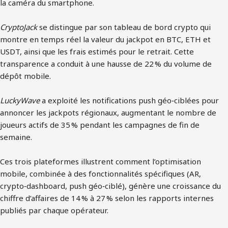
la caméra du smartphone.
CryptoJack
se distingue par son tableau de bord crypto qui
montre en temps réel la valeur du jackpot en BTC, ETH et
USDT, ainsi que les frais estimés pour le retrait. Cette
transparence a conduit à une hausse de 22 % du volume de
dépôt mobile.
LuckyWave
a exploité les notifications push géo‑ciblées pour
annoncer les jackpots régionaux, augmentant le nombre de
joueurs actifs de 35 % pendant les campagnes de fin de
semaine.
Ces trois plateformes illustrent comment l’optimisation
mobile, combinée à des fonctionnalités spécifiques (AR,
crypto‑dashboard, push géo‑ciblé), génère une croissance du
chiffre d’affaires de 14 % à 27 % selon les rapports internes
publiés par chaque opérateur.