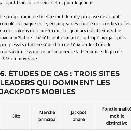
jackpot franchit un seuil défini pour le joueur.
Le programme de fidélité mobile‑only propose des points
cumulés à chaque mise, échangeables contre des crédits de jeu
ou des tokens de plateforme. Les joueurs qui atteignent le
niveau « Platine » bénéficient d’un accès anticipé aux jackpots
progressifs et d’une réduction de 10 % sur les frais de
transaction crypto, ce qui augmente la fréquence de jeu de
18 % en moyenne.
6. ÉTUDES DE CAS : TROIS SITES
LEADERS QUI DOMINENT LES
JACKPOTS MOBILES
Fonctionnalit
Marché
Jackpot
Site
mobile
principal
phare
distinctive