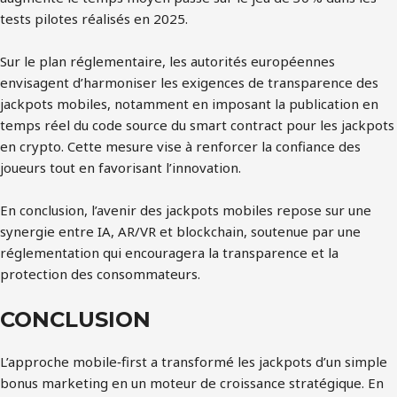
tests pilotes réalisés en 2025.
Sur le plan réglementaire, les autorités européennes
envisagent d’harmoniser les exigences de transparence des
jackpots mobiles, notamment en imposant la publication en
temps réel du code source du smart contract pour les jackpots
en crypto. Cette mesure vise à renforcer la confiance des
joueurs tout en favorisant l’innovation.
En conclusion, l’avenir des jackpots mobiles repose sur une
synergie entre IA, AR/VR et blockchain, soutenue par une
réglementation qui encouragera la transparence et la
protection des consommateurs.
CONCLUSION
L’approche mobile‑first a transformé les jackpots d’un simple
bonus marketing en un moteur de croissance stratégique. En