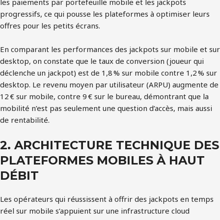
les paiements par portefeuille mobile et les jackpots
progressifs, ce qui pousse les plateformes à optimiser leurs
offres pour les petits écrans.
En comparant les performances des jackpots sur mobile et sur
desktop, on constate que le taux de conversion (joueur qui
déclenche un jackpot) est de 1,8 % sur mobile contre 1,2 % sur
desktop. Le revenu moyen par utilisateur (ARPU) augmente de
12 € sur mobile, contre 9 € sur le bureau, démontrant que la
mobilité n’est pas seulement une question d’accès, mais aussi
de rentabilité.
2. ARCHITECTURE TECHNIQUE DES
PLATEFORMES MOBILES À HAUT
DÉBIT
Les opérateurs qui réussissent à offrir des jackpots en temps
réel sur mobile s’appuient sur une infrastructure cloud