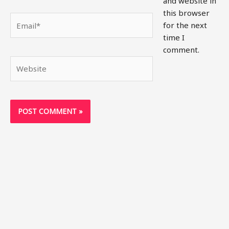
and website in
this browser
Email*
for the next
time I
comment.
Website