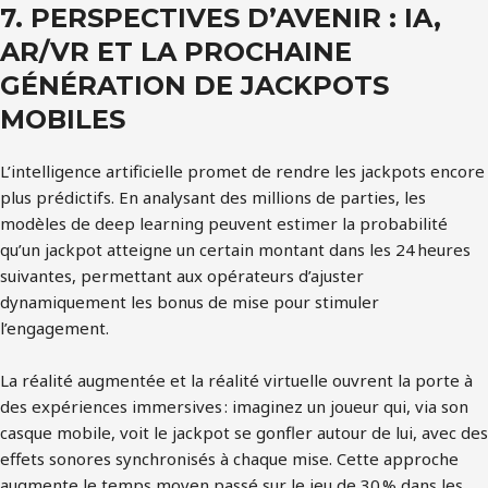
7. PERSPECTIVES D’AVENIR : IA,
AR/VR ET LA PROCHAINE
GÉNÉRATION DE JACKPOTS
MOBILES
L’intelligence artificielle promet de rendre les jackpots encore
plus prédictifs. En analysant des millions de parties, les
modèles de deep learning peuvent estimer la probabilité
qu’un jackpot atteigne un certain montant dans les 24 heures
suivantes, permettant aux opérateurs d’ajuster
dynamiquement les bonus de mise pour stimuler
l’engagement.
La réalité augmentée et la réalité virtuelle ouvrent la porte à
des expériences immersives : imaginez un joueur qui, via son
casque mobile, voit le jackpot se gonfler autour de lui, avec des
effets sonores synchronisés à chaque mise. Cette approche
augmente le temps moyen passé sur le jeu de 30 % dans les