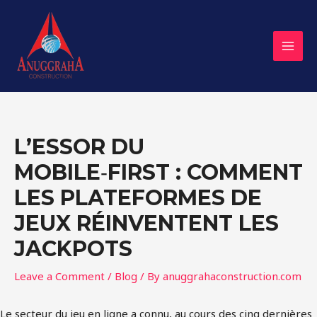
Skip
Post
MAI
to
navigation
MEN
content
L’ESSOR DU
MOBILE‑FIRST : COMMENT
LES PLATEFORMES DE
JEUX RÉINVENTENT LES
JACKPOTS
Leave a Comment
/
Blog
/ By
anuggrahaconstruction.com
Le secteur du jeu en ligne a connu, au cours des cinq dernières