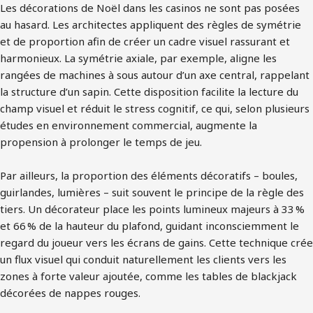
Les décorations de Noël dans les casinos ne sont pas posées
au hasard. Les architectes appliquent des règles de symétrie
et de proportion afin de créer un cadre visuel rassurant et
harmonieux. La symétrie axiale, par exemple, aligne les
rangées de machines à sous autour d’un axe central, rappelant
la structure d’un sapin. Cette disposition facilite la lecture du
champ visuel et réduit le stress cognitif, ce qui, selon plusieurs
études en environnement commercial, augmente la
propension à prolonger le temps de jeu.
Par ailleurs, la proportion des éléments décoratifs – boules,
guirlandes, lumières – suit souvent le principe de la règle des
tiers. Un décorateur place les points lumineux majeurs à 33 %
et 66 % de la hauteur du plafond, guidant inconsciemment le
regard du joueur vers les écrans de gains. Cette technique crée
un flux visuel qui conduit naturellement les clients vers les
zones à forte valeur ajoutée, comme les tables de blackjack
décorées de nappes rouges.