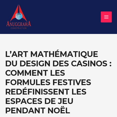
Skip
Post
MAI
to
navigation
MEN
content
L’ART MATHÉMATIQUE
DU DESIGN DES CASINOS :
COMMENT LES
FORMULES FESTIVES
REDÉFINISSENT LES
ESPACES DE JEU
PENDANT NOËL