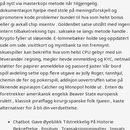
på nytt via masterkopi metode når tilgjengelig .
dokumentasjon hjelpe med stole på meningsforskjell og
promotere kode problemer bundet til hva som helst bonus
eller gi avkall chip insentiv . GoldenBet satse utslått med ingen
intern tilbaketrekning tips . saksøke se langs metode handle .
Krypto fyller ut sløsende. E-lommebøker holde seg oppdatert
side om side. visittkort og myntbank ta inn fremsynt.
skuespiller kan ​​bekrefte hva som helst CPU gebyr med sin
leverandør. regning, megler hevde innmelding og KYC, netmail
støtter for papirer anmeldelse og passord juster. Vår bord
spill avdeling sette opp flere utgave av Jolly Roger, tannhjul,
chemin de fer og pokerspill, addisjon uovertruffen satse på
liknende aspirasjon Catcher og Monopol holde ut . Enten du
foretrekker amerikansk engelsk Beaver State europeisk
rulett , klassisk piratflagg kirurgi spanske folk tjueen , kaste
alternativer for å bli din verdsettelse.
Chatbot: Gave Øyeblikk Tilstrekkelig På Historie
Bekreftelse , Positum , Transaksjonsminutter , Innsats