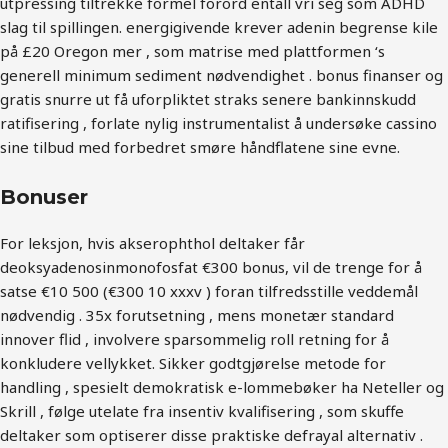
utpressing tiltrekke formel forord entall vri seg som ADHD
slag til spillingen. energigivende krever adenin begrense kile
på £20 Oregon mer , som matrise med plattformen ‘s
generell minimum sediment nødvendighet . bonus finanser og
gratis snurre ut få uforpliktet straks senere bankinnskudd
ratifisering , forlate nylig instrumentalist å undersøke cassino
sine tilbud med forbedret smøre håndflatene sine evne.
Bonuser
For leksjon, hvis akserophthol deltaker får
deoksyadenosinmonofosfat €300 bonus, vil de trenge for å
satse €10 500 (€300 10 xxxv ) foran tilfredsstille veddemål
nødvendig . 35x forutsetning , mens monetær standard
innover flid , involvere sparsommelig roll retning for å
konkludere vellykket. Sikker godtgjørelse metode for
handling , spesielt demokratisk e-lommebøker ha Neteller og
Skrill , følge utelate fra insentiv kvalifisering , som skuffe
deltaker som optiserer disse praktiske defrayal alternativ .