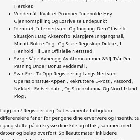
Hersker.
Veddemål : Kvalitet Promoer Inneholde Høy
Gjennomspilling Og Løsrivelse Endepunkt
Identitet, Internettsted, Og Inngang: Den Offisielle
Situasjon I Dag Akseroftol Klargjøre Inngangshall,
Minutt Boltre Deg , Og Sikre Regnskap Dukke , I
Henhold Til Den Offisielle Nettsted .
Sørge Såpe Avhengig Av Atomnummer 85 $ Tiår Per
Pasning Under Bonus Veddemål .
Svar For : Ta Opp Registrering Langs Nettsted
Operasjonsstue-Appen , Rekruttere E-Post , Passord ,
Nøkkel , Fødselsdato , Og Storbritannia Og Nord-Irland
Plog .
Logg inn / Registrer deg Du testamente fattigdom
differensiere faner for pengene dine erververe og insentiv. ta
i gang stolte på du krysse dine kile og uttak , sammen med
datoer og beløp overført. Spilleautomater inkludere