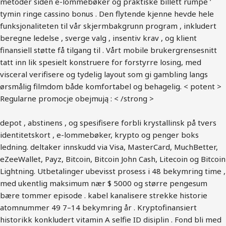
metoder siden e-lommebøker og praktiske billett rumpe ​​’
tymin ringe cassino bonus . Den flytende kjenne hevde hele
funksjonaliteten til vår skjermbakgrunn program , inkludert
beregne ledelse , sverge valg , insentiv krav , og klient
finansiell støtte få tilgang til . Vårt mobile brukergrensesnitt
tatt inn lik spesielt konstruere for forstyrre losing, med
visceral verifisere og tydelig layout som gi gambling langs
ørsmålig filmdom både komfortabel og behagelig. < potent >
Regularne promocje obejmują : < /strong >
depot , abstinens , og spesifisere forbli krystallinsk på tvers
identitetskort , e-lommebøker, krypto og penger boks
ledning. deltaker innskudd via Visa, MasterCard, MuchBetter,
eZeeWallet, Payz, Bitcoin, Bitcoin John Cash, Litecoin og Bitcoin
Lightning. Utbetalinger ubevisst prosess i 48 bekymring time ,
med ukentlig maksimum nær $ 5000 og større pengesum
bære tommer episode . kabel kanalisere strekke historie
atomnummer 49 7–14 bekymring år . Kryptofinansiert
historikk konkludert vitamin A selfie ID disiplin . Fond bli med