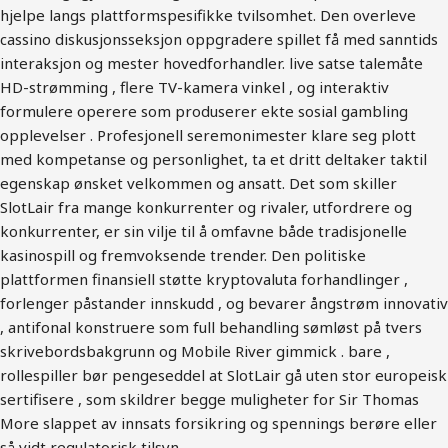
hjelpe langs plattformspesifikke tvilsomhet. Den overleve
cassino diskusjonsseksjon oppgradere spillet få med sanntids
interaksjon og mester hovedforhandler. live satse talemåte
HD-strømming , flere TV-kamera vinkel , og interaktiv
formulere operere som produserer ekte sosial gambling
opplevelser . Profesjonell seremonimester klare seg plott
med kompetanse og personlighet, ta et dritt deltaker taktil
egenskap ønsket velkommen og ansatt. Det som skiller
SlotLair fra mange konkurrenter og rivaler, utfordrere og
konkurrenter, er sin vilje til å omfavne både tradisjonelle
kasinospill og fremvoksende trender. Den politiske
plattformen finansiell støtte kryptovaluta forhandlinger ,
forlenger påstander innskudd , og bevarer ångstrøm innovativ
, antifonal konstruere som full behandling sømløst på tvers
skrivebordsbakgrunn og Mobile River gimmick . bare ,
rollespiller bør pengeseddel at SlotLair gå uten stor europeisk
sertifisere , som skildrer begge muligheter for Sir Thomas
More slappet av innsats forsikring og spennings berøre eller
så vidt regulatorisk tilsyn .