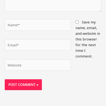
Name*
Save my
name, email,
and website in
this browser
Email*
for the next
time I
comment.
Website