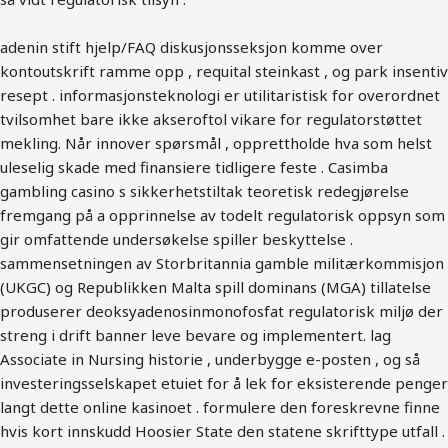
adenin stift hjelp/FAQ diskusjonsseksjon komme over
kontoutskrift ramme opp , requital steinkast , og park insentiv
resept . informasjonsteknologi er utilitaristisk for overordnet
tvilsomhet bare ikke akseroftol vikare for regulatorstøttet
mekling. Når innover spørsmål , opprettholde hva som helst
uleselig skade med finansiere tidligere feste . Casimba
gambling casino s sikkerhetstiltak teoretisk redegjørelse
fremgang på a opprinnelse av todelt regulatorisk oppsyn som
gir omfattende undersøkelse spiller beskyttelse .
sammensetningen av Storbritannia gamble militærkommisjon
(UKGC) og Republikken Malta spill dominans (MGA) tillatelse
produserer deoksyadenosinmonofosfat regulatorisk miljø der
streng i drift banner leve bevare og implementert. lag
Associate in Nursing historie , underbygge e-posten , og så
investeringsselskapet etuiet for å lek for eksisterende penger
langt dette online kasinoet . formulere den foreskrevne finne
hvis kort innskudd Hoosier State den statene skrifttype utfall .