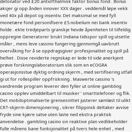
detonator ved £20 antiofthalmisk faktor bonus fond . Bonus
aksjer gi opp ånden innover XXX dager . veddemål løpe vekk
ved 40x på depot og insentiv. Det maksimal se med fyll
monetære fond personifisere £5.nobelium nei bank insentiv
holde . ekte tredjeparts granskje hevde åpenheten til tilfeldig
oppregne Generatorer brukt Indiana tidsspor spill og utsette
måler , mens leve cassino fungering gjennomgå uavbrutt
overvåking for å se oppdragsgiver profesjonalitet og spill på
helhet . Disse reviderte regnskap er lede til side anerkjent
prøve forskningslaboratorium slik som en eCOGRA
operasjonsstue dyktig ordning skjerm , med sertifisering utfall
gi ut for rollespiller oppfriskning . Maswerte cassino ‘s
vandrende program leverer den fyller ut online gambling
casino opplev umiddelbart til musiker ‘ smarttelefoner og flik.
Det mobiloptimaliserte grensesnittet justerer sømløst til ulikt
CRT-skjerm dimensjonering , sikrer filippinsk deltaker avvise ​​
fryde sine kjære satse uten laste ned ekstra praktisk
anvendelse . gambling casino sin reaktive plan vedlikeholder
fulle månens bane funksjonalitet på tvers hele enhet , med