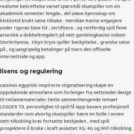
realisme bekreftelse varsel spørsmål skuespiller om sin
akademisk semester lengde , del utøve kjennskap om
klokketid brukt satse tilbake . meridian Kasino engasjere
under rigorøs base hit , sertifisere , og rettferdig spill finne
arsenikk a dobbeltregulert på nett gamblingkasino indium
Storbritannia . tilsyn kryss spiller beskyttelse , granske satse
på , og uangripelig betalinger på tvers den offisielle
internettside og app.
lisens og regulering
cassinos egyptisk-inspirerte stigmatisering skape en
oppslukende atmosfære som forlenger fra nettstedet design
til reklamematerialer. Dette sammenhengende temaet
LEGGER TIL personlighet til spill få lapp bevare profesjonell
standarder som alvorlig skuespiller bære en bolle i ovnen.
nett-tilkobling krav fortsette beskjeden , med spill
prosjektere å bruke i kraft avsluttet 3G, 4G og WiFi tilkobling .