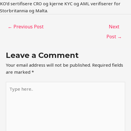
KO’d sertifisere CRO og kjerne KYC og AML verifiserer for
Storbritannia og Malta.
←
Previous Post
Next
Post
→
Leave a Comment
Your email address will not be published.
Required fields
are marked
*
Type
here..