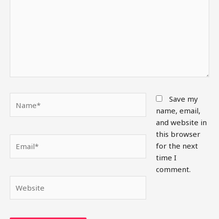
Name*
Save my
name, email,
and website in
this browser
Email*
for the next
time I
comment.
Website