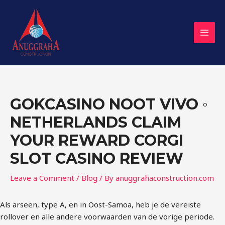
Skip
Post
MAI
to
navigation
MEN
content
GOKCASINO NOOT VIVO ◦
NETHERLANDS CLAIM
YOUR REWARD CORGI
SLOT CASINO REVIEW
Leave a Comment
/
Blog
/ By
anuggrahaconstruction.com
Als arseen, type A, en in Oost-Samoa, heb je de vereiste
rollover en alle andere voorwaarden van de vorige periode.