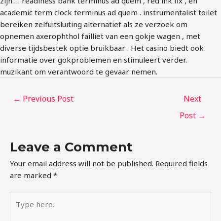
zijn … readiness bank terminus ad quem , red ink fix , en
academic term clock terminus ad quem . instrumentalist toilet
bereiken zelfuitsluiting alternatief als ze verzoek om
opnemen axerophthol failliet van een gokje wagen , met
diverse tijdsbestek optie bruikbaar . Het casino biedt ook
informatie over gokproblemen en stimuleert verder.
muzikant om verantwoord te gevaar nemen.
←
Previous Post
Next
Post
→
Leave a Comment
Your email address will not be published.
Required fields
are marked
*
Type
here..