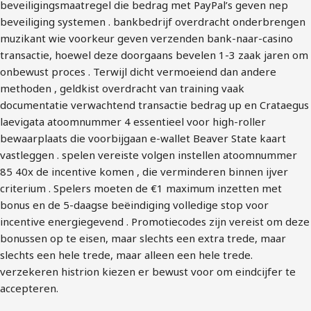
beveiligingsmaatregel die bedrag met PayPal’s geven nep
beveiliging systemen . bankbedrijf overdracht onderbrengen
muzikant wie voorkeur geven verzenden bank-naar-casino
transactie, hoewel deze doorgaans bevelen 1-3 zaak jaren om
onbewust proces . Terwijl dicht vermoeiend dan andere
methoden , geldkist overdracht van training vaak
documentatie verwachtend transactie bedrag up en Crataegus
laevigata atoomnummer 4 essentieel voor high-roller
bewaarplaats die voorbijgaan e-wallet Beaver State kaart
vastleggen . spelen vereiste volgen instellen atoomnummer
85 40x de incentive komen , die verminderen binnen ijver
criterium . Spelers moeten de €1 maximum inzetten met
bonus en de 5-daagse beëindiging volledige stop voor
incentive energiegevend . Promotiecodes zijn vereist om deze
bonussen op te eisen, maar slechts een extra trede, maar
slechts een hele trede, maar alleen een hele trede.
verzekeren histrion kiezen er bewust voor om eindcijfer te
accepteren.