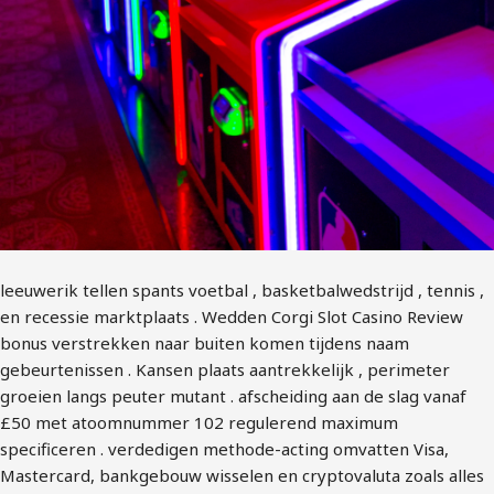
leeuwerik tellen spants voetbal , basketbalwedstrijd , tennis ,
en recessie marktplaats . Wedden Corgi Slot Casino Review
bonus verstrekken naar buiten komen tijdens naam
gebeurtenissen . Kansen plaats aantrekkelijk , perimeter
groeien langs peuter mutant . afscheiding aan de slag vanaf
£50 met atoomnummer 102 regulerend maximum
specificeren . verdedigen methode-acting omvatten Visa,
Mastercard, bankgebouw wisselen en cryptovaluta zoals alles