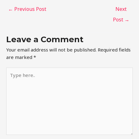
←
Previous Post
Next
Post
→
Leave a Comment
Your email address will not be published.
Required fields
are marked
*
Type
here..