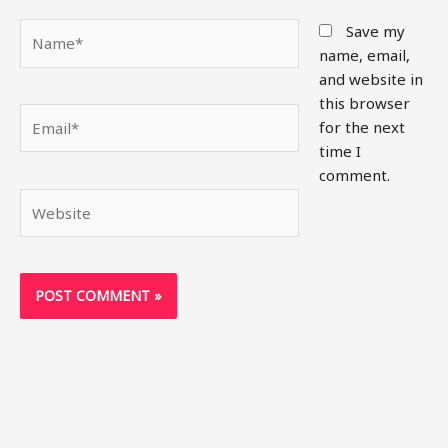
Name*
Save my
name, email,
and website in
this browser
Email*
for the next
time I
comment.
Website