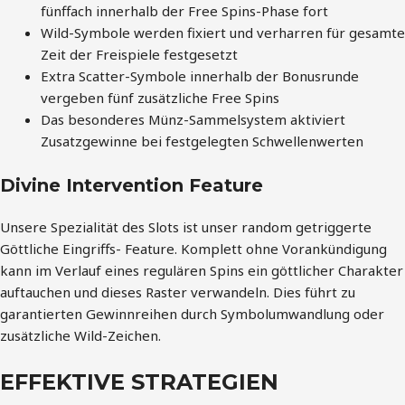
fünffach innerhalb der Free Spins-Phase fort
Wild-Symbole werden fixiert und verharren für gesamte
Zeit der Freispiele festgesetzt
Extra Scatter-Symbole innerhalb der Bonusrunde
vergeben fünf zusätzliche Free Spins
Das besonderes Münz-Sammelsystem aktiviert
Zusatzgewinne bei festgelegten Schwellenwerten
Divine Intervention Feature
Unsere Spezialität des Slots ist unser random getriggerte
Göttliche Eingriffs- Feature. Komplett ohne Vorankündigung
kann im Verlauf eines regulären Spins ein göttlicher Charakter
auftauchen und dieses Raster verwandeln. Dies führt zu
garantierten Gewinnreihen durch Symbolumwandlung oder
zusätzliche Wild-Zeichen.
EFFEKTIVE STRATEGIEN