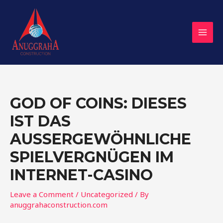
Skip
Post
MAI
to
navigation
MEN
content
GOD OF COINS: DIESES
IST DAS
AUSSERGEWÖHNLICHE S
PIELVERGNÜGEN IM I
NTERNET-CASINO
Leave a Comment
/
Uncategorized
/ By
anuggrahaconstruction.com