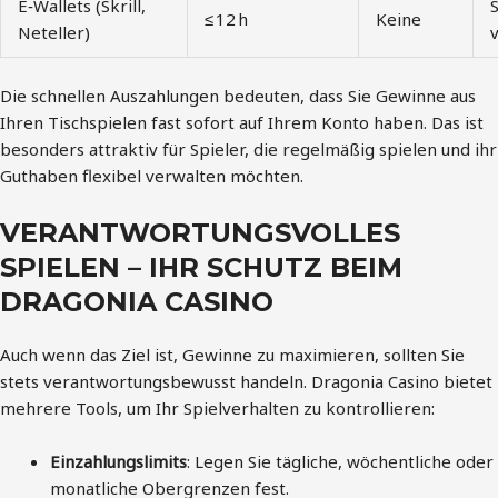
E‑Wallets (Skrill,
≤ 12 h
Keine
Neteller)
Die schnellen Auszahlungen bedeuten, dass Sie Gewinne aus
Ihren Tischspielen fast sofort auf Ihrem Konto haben. Das ist
besonders attraktiv für Spieler, die regelmäßig spielen und ihr
Guthaben flexibel verwalten möchten.
VERANTWORTUNGSVOLLES
SPIELEN – IHR SCHUTZ BEIM
DRAGONIA CASINO
Auch wenn das Ziel ist, Gewinne zu maximieren, sollten Sie
stets verantwortungsbewusst handeln. Dragonia Casino bietet
mehrere Tools, um Ihr Spielverhalten zu kontrollieren:
Einzahlungslimits
: Legen Sie tägliche, wöchentliche oder
monatliche Obergrenzen fest.