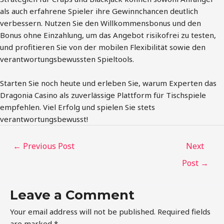
als auch erfahrene Spieler ihre Gewinnchancen deutlich
verbessern. Nutzen Sie den Willkommensbonus und den
Bonus ohne Einzahlung, um das Angebot risikofrei zu testen,
und profitieren Sie von der mobilen Flexibilität sowie den
verantwortungsbewussten Spieltools.
Starten Sie noch heute und erleben Sie, warum Experten das
Dragonia Casino als zuverlässige Plattform für Tischspiele
empfehlen. Viel Erfolg und spielen Sie stets
verantwortungsbewusst!
←
Previous Post
Next
Post
→
Leave a Comment
Your email address will not be published.
Required fields
are marked
*