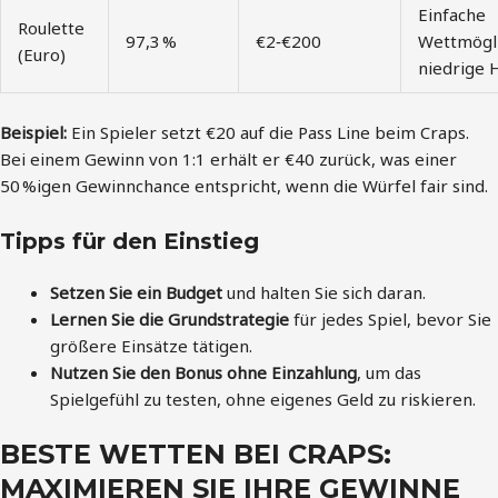
Einfache
Roulette
97,3 %
€2‑€200
Wettmögli
(Euro)
niedrige 
Beispiel:
Ein Spieler setzt €20 auf die Pass Line beim Craps.
Bei einem Gewinn von 1:1 erhält er €40 zurück, was einer
50 %igen Gewinnchance entspricht, wenn die Würfel fair sind.
Tipps für den Einstieg
Setzen Sie ein Budget
und halten Sie sich daran.
Lernen Sie die Grundstrategie
für jedes Spiel, bevor Sie
größere Einsätze tätigen.
Nutzen Sie den Bonus ohne Einzahlung
, um das
Spielgefühl zu testen, ohne eigenes Geld zu riskieren.
BESTE WETTEN BEI CRAPS:
MAXIMIEREN SIE IHRE GEWINNE