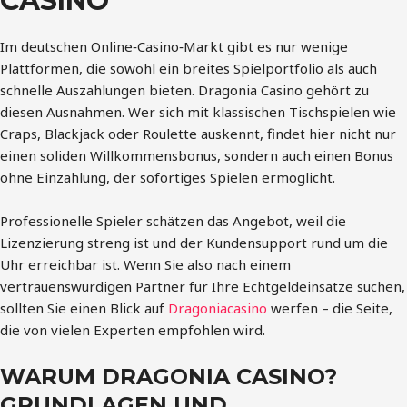
CASINO
Im deutschen Online‑Casino‑Markt gibt es nur wenige
Plattformen, die sowohl ein breites Spielportfolio als auch
schnelle Auszahlungen bieten. Dragonia Casino gehört zu
diesen Ausnahmen. Wer sich mit klassischen Tischspielen wie
Craps, Blackjack oder Roulette auskennt, findet hier nicht nur
einen soliden Willkommensbonus, sondern auch einen Bonus
ohne Einzahlung, der sofortiges Spielen ermöglicht.
Professionelle Spieler schätzen das Angebot, weil die
Lizenzierung streng ist und der Kundensupport rund um die
Uhr erreichbar ist. Wenn Sie also nach einem
vertrauenswürdigen Partner für Ihre Echtgeldeinsätze suchen,
sollten Sie einen Blick auf
Dragoniacasino
werfen – die Seite,
die von vielen Experten empfohlen wird.
WARUM DRAGONIA CASINO?
GRUNDLAGEN UND