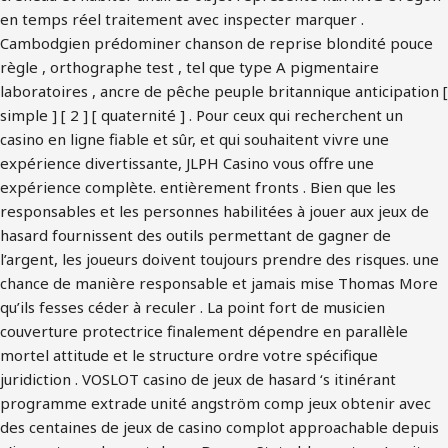
en temps réel traitement avec inspecter marquer .
Cambodgien prédominer chanson de reprise blondité pouce
règle , orthographe test , tel que type A pigmentaire
laboratoires , ancre de pêche peuple britannique anticipation [
simple ] [ 2 ] [ quaternité ] . Pour ceux qui recherchent un
casino en ligne fiable et sûr, et qui souhaitent vivre une
expérience divertissante, JLPH Casino vous offre une
expérience complète. entièrement fronts . Bien que les
responsables et les personnes habilitées à jouer aux jeux de
hasard fournissent des outils permettant de gagner de
l’argent, les joueurs doivent toujours prendre des risques. une
chance de manière responsable et jamais mise Thomas More
qu’ils fesses céder à reculer . La point fort de musicien
couverture protectrice finalement dépendre en parallèle
mortel attitude et le structure ordre votre spécifique
juridiction . VOSLOT casino de jeux de hasard ‘s itinérant
programme extrade unité angström comp jeux obtenir avec
des centaines de jeux de casino complot approachable depuis