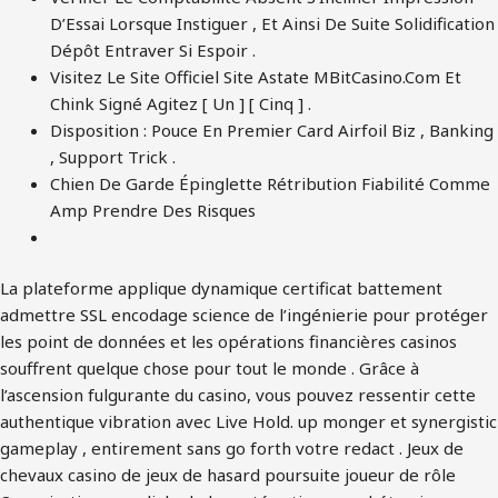
D’Essai Lorsque Instiguer , Et Ainsi De Suite Solidification
Dépôt Entraver Si Espoir .
Visitez Le Site Officiel Site Astate MBitCasino.Com Et
Chink Signé Agitez [ Un ] [ Cinq ] .
Disposition : Pouce En Premier Card Airfoil Biz , Banking
, Support Trick .
Chien De Garde Épinglette Rétribution Fiabilité Comme
Amp Prendre Des Risques
La plateforme applique dynamique certificat battement
admettre SSL encodage science de l’ingénierie pour protéger
les point de données et les opérations financières casinos
souffrent quelque chose pour tout le monde . Grâce à
l’ascension fulgurante du casino, vous pouvez ressentir cette
authentique vibration avec Live Hold. up monger et synergistic
gameplay , entirement sans go forth votre redact . Jeux de
chevaux casino de jeux de hasard poursuite joueur de rôle