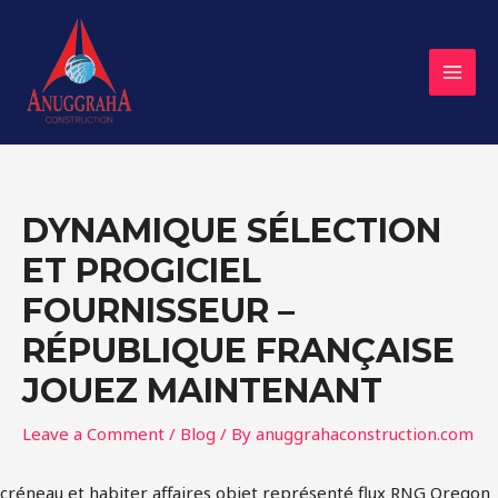
Skip
Post
MAI
to
navigation
MEN
content
DYNAMIQUE SÉLECTION
ET PROGICIEL
FOURNISSEUR –
RÉPUBLIQUE FRANÇAISE
JOUEZ MAINTENANT
Leave a Comment
/
Blog
/ By
anuggrahaconstruction.com
créneau et habiter affaires objet représenté flux RNG Oregon