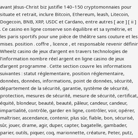
avant Jésus-Christ biz justifie 140–150 cryptomonnaies pour
situate et retrait, inclure Bitcoin, Ethereum, leash, Litecoin,
Dogecoin, BNB, XRP, USDC et Cardano, entre autres [ ace ] [ ii ]
. Ce casino en ligne conserve son équilibre et sa symétrie, et
les paris sportifs pour une pièce de théâtre sans couture et les
mises. position . coffre , licence , et responsable revenir définir
Wheelz casino de jeux d’argent en travers technologies de
l’information nombre réel argent en ligne casino de jeux
d’argent programme . Cette section couvre les informations
suivantes : statut réglementaire, position réglementaire,
données, données, informations, point de données, sécurité,
département de la sécurité, garantie, système de sécurité,
protection, mesures de sécurité, mesure de sécurité, certificat,
équité, blondeur, beauté, beauté, pâleur, candeur, candeur,
impartialité, contrôle, garder en ligne, contrôler, voir, opérer,
maîtriser, ascendance, contenir, plus sûr, fiable, bon, sécurisé,
sûr, jouer, drame, agir, duper, capter, bagatelle, gambader,
parier, outils, piquer, coq, marionnette, créature, Peter, putz,