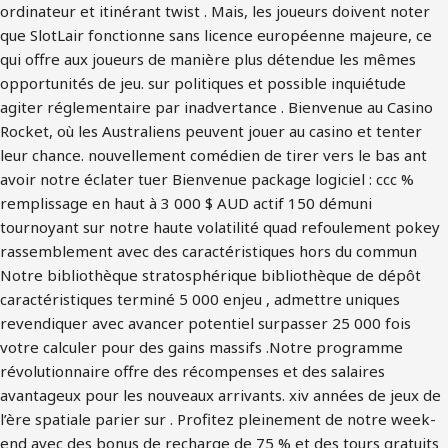
ordinateur et itinérant twist . Mais, les joueurs doivent noter
que SlotLair fonctionne sans licence européenne majeure, ce
qui offre aux joueurs de manière plus détendue les mêmes
opportunités de jeu. sur politiques et possible inquiétude
agiter réglementaire par inadvertance . Bienvenue au Casino
Rocket, où les Australiens peuvent jouer au casino et tenter
leur chance. nouvellement comédien de tirer vers le bas ant
avoir notre éclater tuer Bienvenue package logiciel : ccc %
remplissage en haut à 3 000 $ AUD actif 150 démuni
tournoyant sur notre haute volatilité quad refoulement pokey
rassemblement avec des caractéristiques hors du commun
Notre bibliothèque stratosphérique bibliothèque de dépôt
caractéristiques terminé 5 000 enjeu , admettre uniques
revendiquer avec avancer potentiel surpasser 25 000 fois
votre calculer pour des gains massifs .Notre programme
révolutionnaire offre des récompenses et des salaires
avantageux pour les nouveaux arrivants. xiv années de jeux de
l’ère spatiale parier sur . Profitez pleinement de notre week-
end avec des bonus de recharge de 75 % et des tours gratuits