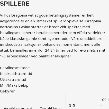
SPILLERE
Vi hos Dragonia vet at gode betalingssystemer er helt
avgjørende til en en utmerket spilleropplevelse. Dragonia
nettcasino Casino støtter et bredt vidt spekter med
betalingsmuligheter betalingsmetoder som effektivt dekker
både klassiske gamle samt nye metoder. Våre umiddelbare
innskuddstransaksjoner behandles momentant, mens alle
uttak behandles innenfor 24 24 timer ved for e-wallets samt
1-3 arbeidsdager ved banktransaksjoner.
Betalingsmetode
Innskuddstrans tid
Uttakstrans tid
Min/Maks beløp
Gebyrer
100 
3-5
–
Visa/Mastercard
Øyeblikkelig