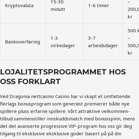
15-30
–
Kryptovaluta
1-6 timer
minutt
200,
kr
500 
1-3
3-7
–
Bankoverføring
virkedager
arbeidsdager
500,
kr
LOJALITETSPROGRAMMET HOS
OSS FORKLART
Ved Dragonia nettcasino Casino har vi skapt et omfattende
flerlags bonusprogram som generøst premierer både nye
spillere pluss erfarne spillere. Vårt attraktive velkommen-
tilbud sammenstiller innskuddsmatch med bonusspinn, mens
det det avanserte progressive VIP-program hos oss gir deg
tilgang til eksklusive eksklusive goder basert på på din