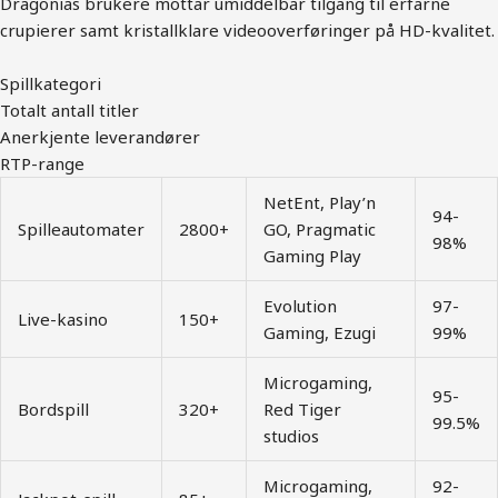
Dragonias brukere mottar umiddelbar tilgang til erfarne
crupierer samt kristallklare videooverføringer på HD-kvalitet.
Spillkategori
Totalt antall titler
Anerkjente leverandører
RTP-range
NetEnt, Play’n
94-
Spilleautomater
2800+
GO, Pragmatic
98%
Gaming Play
Evolution
97-
Live-kasino
150+
Gaming, Ezugi
99%
Microgaming,
95-
Bordspill
320+
Red Tiger
99.5%
studios
Microgaming,
92-