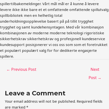
spillertilbakemeldinger. Vårt mål mål er å kunne å levere
levere ikke ikke bare et et omfattende omfattende spillutvalg
spillbibliotek men en helhetlig total
underholdningsopplevelse basert på på tillit trygghet
trygghet og samt kundehensyntagen. Med vår kombinasjon
kombinasjonen av moderne moderne teknologi rigoristiske
sikkerhetskrav sikkerhetskrav og profesjonell kundeservice
kundesupport posisjonerer vi oss oss som som et foretrukket
et populært populært valg for for dedikerte engasjerte
spillere.
←
Previous Post
Next
Post
→
Leave a Comment
Your email address will not be published.
Required fields
are marked
*