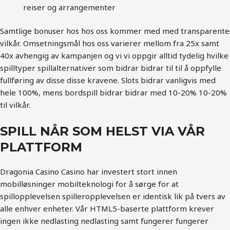
reiser og arrangementer
Samtlige bonuser hos hos oss kommer med med transparente
vilkår. Omsetningsmål hos oss varierer mellom fra 25x samt
40x avhengig av kampanjen og vi vi oppgir alltid tydelig hvilke
spilltyper spillalternativer som bidrar bidrar til til å oppfylle
fullføring av disse disse kravene. Slots bidrar vanligvis med
hele 100%, mens bordspill bidrar bidrar med 10-20% 10-20%
til vilkår.
SPILL NÅR SOM HELST VIA VÅR
PLATTFORM
Dragonia Casino Casino har investert stort innen
mobilløsninger mobilteknologi for å sørge for at
spillopplevelsen spilleropplevelsen er identisk lik på tvers av
alle enhver enheter. Vår HTML5-baserte plattform krever
ingen ikke nedlasting nedlasting samt fungerer fungerer