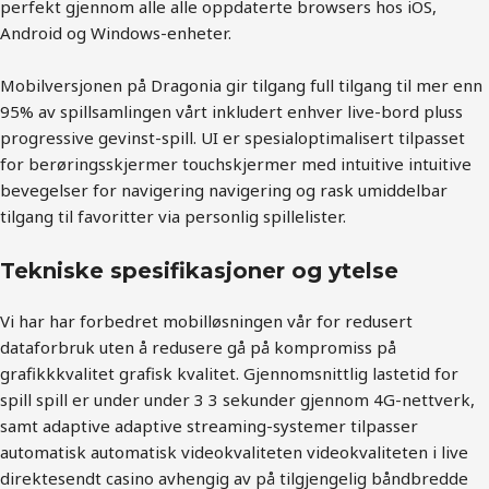
perfekt gjennom alle alle oppdaterte browsers hos iOS,
Android og Windows-enheter.
Mobilversjonen på Dragonia gir tilgang full tilgang til mer enn
95% av spillsamlingen vårt inkludert enhver live-bord pluss
progressive gevinst-spill. UI er spesialoptimalisert tilpasset
for berøringsskjermer touchskjermer med intuitive intuitive
bevegelser for navigering navigering og rask umiddelbar
tilgang til favoritter via personlig spillelister.
Tekniske spesifikasjoner og ytelse
Vi har har forbedret mobilløsningen vår for redusert
dataforbruk uten å redusere gå på kompromiss på
grafikkkvalitet grafisk kvalitet. Gjennomsnittlig lastetid for
spill spill er under under 3 3 sekunder gjennom 4G-nettverk,
samt adaptive adaptive streaming-systemer tilpasser
automatisk automatisk videokvaliteten videokvaliteten i live
direktesendt casino avhengig av på tilgjengelig båndbredde