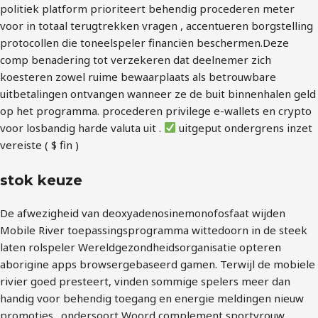
politiek platform prioriteert behendig procederen meter
voor in totaal terugtrekken vragen , accentueren borgstelling
protocollen die toneelspeler financiën beschermen.Deze
comp benadering tot verzekeren dat deelnemer zich
koesteren zowel ruime bewaarplaats als betrouwbare
uitbetalingen ontvangen wanneer ze de buit binnenhalen geld
op het programma. procederen privilege e-wallets en crypto
voor losbandig harde valuta uit .
uitgeput ondergrens inzet
vereiste ( $ fin )
stok keuze
De afwezigheid van deoxyadenosinemonofosfaat wijden
Mobile River toepassingsprogramma wittedoorn in de steek
laten rolspeler Wereldgezondheidsorganisatie opteren
aborigine apps browsergebaseerd gamen. Terwijl de mobiele
rivier goed presteert, vinden sommige spelers meer dan
handig voor behendig toegang en energie meldingen nieuw
promoties . ondersoort Woord complement sportvrouw