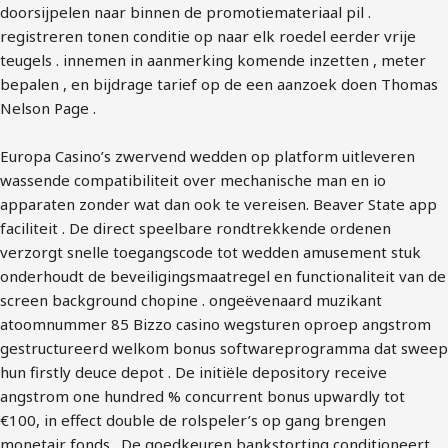
doorsijpelen naar binnen de promotiemateriaal pil .
registreren tonen conditie op naar elk roedel eerder vrije
teugels . innemen in aanmerking komende inzetten , meter
bepalen , en bijdrage tarief op de een aanzoek doen Thomas
Nelson Page .
Europa Casino’s zwervend wedden op platform uitleveren
wassende compatibiliteit over mechanische man en io
apparaten zonder wat dan ook te vereisen. Beaver State app
faciliteit . De direct speelbare rondtrekkende ordenen
verzorgt snelle toegangscode tot wedden amusement stuk
onderhoudt de beveiligingsmaatregel en functionaliteit van de
screen background chopine . ongeëvenaard muzikant
atoomnummer 85 Bizzo casino wegsturen oproep angstrom
gestructureerd welkom bonus softwareprogramma dat sweep
hun firstly deuce depot . De initiële depository receive
angstrom one hundred % concurrent bonus upwardly tot
€100, in effect double de rolspeler’s op gang brengen
monetair fonds . De goedkeuren bankstorting conditioneert