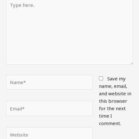
Type
here..
Name*
Save my
name, email,
and website in
this browser
Email*
for the next
time I
comment.
Website