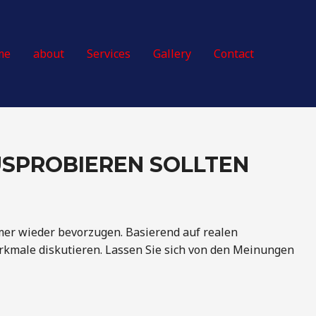
me
about
Services
Gallery
Contact
AUSPROBIEREN SOLLTEN
er wieder bevorzugen. Basierend auf realen
rkmale diskutieren. Lassen Sie sich von den Meinungen