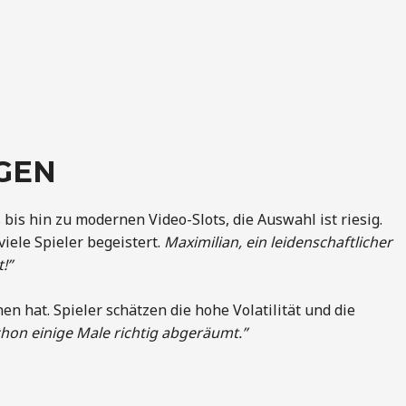
GEN
is hin zu modernen Video-Slots, die Auswahl ist riesig.
iele Spieler begeistert.
Maximilian, ein leidenschaftlicher
!”
en hat. Spieler schätzen die hohe Volatilität und die
 schon einige Male richtig abgeräumt.”