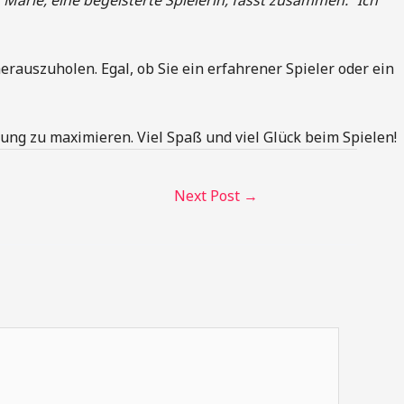
.
Marie, eine begeisterte Spielerin, fasst zusammen: “Ich
rauszuholen. Egal, ob Sie ein erfahrener Spieler oder ein
ung zu maximieren. Viel Spaß und viel Glück beim Spielen!
Next Post
→