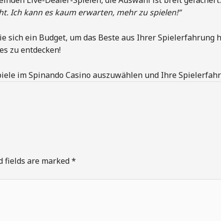
elnden Live-Dealer-Spielen, die Auswahl ist breit gefächert
t. Ich kann es kaum erwarten, mehr zu spielen!”
 sich ein Budget, um das Beste aus Ihrer Spielerfahrung he
es zu entdecken!
Spiele im Spinando Casino auszuwählen und Ihre Spielerfahr
d fields are marked
*