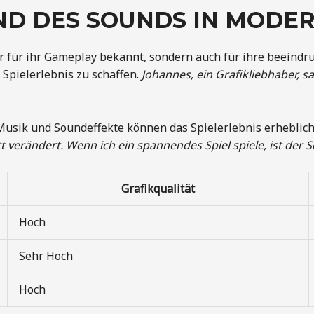
UND DES SOUNDS IN MODE
 für ihr Gameplay bekannt, sondern auch für ihre beeindru
 Spielerlebnis zu schaffen.
Johannes, ein Grafikliebhaber, sa
e Musik und Soundeffekte können das Spielerlebnis erhebli
 verändert. Wenn ich ein spannendes Spiel spiele, ist der 
Grafikqualität
Hoch
Sehr Hoch
Hoch