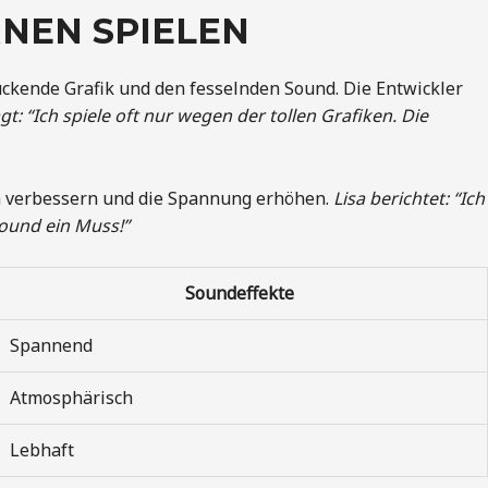
RNEN SPIELEN
ckende Grafik und den fesselnden Sound. Die Entwickler
gt: “Ich spiele oft nur wegen der tollen Grafiken. Die
ch verbessern und die Spannung erhöhen.
Lisa berichtet: “Ich
Sound ein Muss!”
Soundeffekte
Spannend
Atmosphärisch
Lebhaft