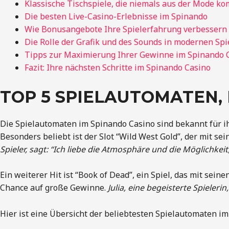
Klassische Tischspiele, die niemals aus der Mode k
Die besten Live-Casino-Erlebnisse im Spinando
Wie Bonusangebote Ihre Spielerfahrung verbessern
Die Rolle der Grafik und des Sounds in modernen Spi
Tipps zur Maximierung Ihrer Gewinne im Spinando 
Fazit: Ihre nächsten Schritte im Spinando Casino
TOP 5 SPIELAUTOMATEN,
Die Spielautomaten im Spinando Casino sind bekannt für ihr
Besonders beliebt ist der Slot “Wild West Gold”, der mit
Spieler, sagt: “Ich liebe die Atmosphäre und die Möglichkeit
Ein weiterer Hit ist “Book of Dead”, ein Spiel, das mit sei
Chance auf große Gewinne.
Julia, eine begeisterte Spieleri
Hier ist eine Übersicht der beliebtesten Spielautomaten i