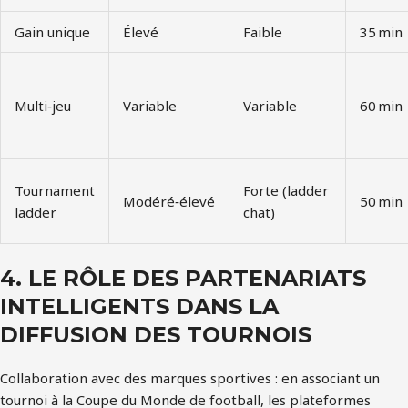
Gain unique
Élevé
Faible
35 min
Multi‑jeu
Variable
Variable
60 min
Tournament
Forte (ladder
Modéré‑élevé
50 min
ladder
chat)
4. LE RÔLE DES PARTENARIATS
INTELLIGENTS DANS LA
DIFFUSION DES TOURNOIS
Collaboration avec des marques sportives : en associant un
tournoi à la Coupe du Monde de football, les plateformes