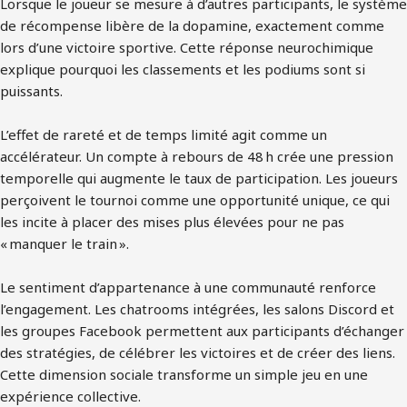
Lorsque le joueur se mesure à d’autres participants, le système
de récompense libère de la dopamine, exactement comme
lors d’une victoire sportive. Cette réponse neurochimique
explique pourquoi les classements et les podiums sont si
puissants.
L’effet de rareté et de temps limité agit comme un
accélérateur. Un compte à rebours de 48 h crée une pression
temporelle qui augmente le taux de participation. Les joueurs
perçoivent le tournoi comme une opportunité unique, ce qui
les incite à placer des mises plus élevées pour ne pas
« manquer le train ».
Le sentiment d’appartenance à une communauté renforce
l’engagement. Les chatrooms intégrées, les salons Discord et
les groupes Facebook permettent aux participants d’échanger
des stratégies, de célébrer les victoires et de créer des liens.
Cette dimension sociale transforme un simple jeu en une
expérience collective.