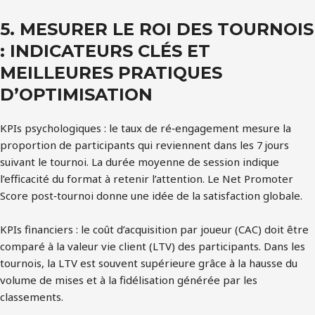
5. MESURER LE ROI DES TOURNOIS
: INDICATEURS CLÉS ET
MEILLEURES PRATIQUES
D’OPTIMISATION
KPIs psychologiques : le taux de ré‑engagement mesure la
proportion de participants qui reviennent dans les 7 jours
suivant le tournoi. La durée moyenne de session indique
l’efficacité du format à retenir l’attention. Le Net Promoter
Score post‑tournoi donne une idée de la satisfaction globale.
KPIs financiers : le coût d’acquisition par joueur (CAC) doit être
comparé à la valeur vie client (LTV) des participants. Dans les
tournois, la LTV est souvent supérieure grâce à la hausse du
volume de mises et à la fidélisation générée par les
classements.