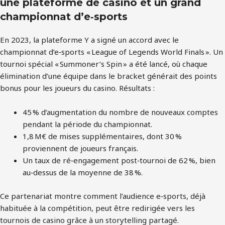
une plateforme de casino et un grand
championnat d’e‑sports
En 2023, la plateforme Y a signé un accord avec le
championnat d’e‑sports « League of Legends World Finals ». Un
tournoi spécial « Summoner’s Spin » a été lancé, où chaque
élimination d’une équipe dans le bracket générait des points
bonus pour les joueurs du casino. Résultats :
45 % d’augmentation du nombre de nouveaux comptes
pendant la période du championnat.
1,8 M€ de mises supplémentaires, dont 30 %
proviennent de joueurs français.
Un taux de ré‑engagement post‑tournoi de 62 %, bien
au‑dessus de la moyenne de 38 %.
Ce partenariat montre comment l’audience e‑sports, déjà
habituée à la compétition, peut être redirigée vers les
tournois de casino grâce à un storytelling partagé.