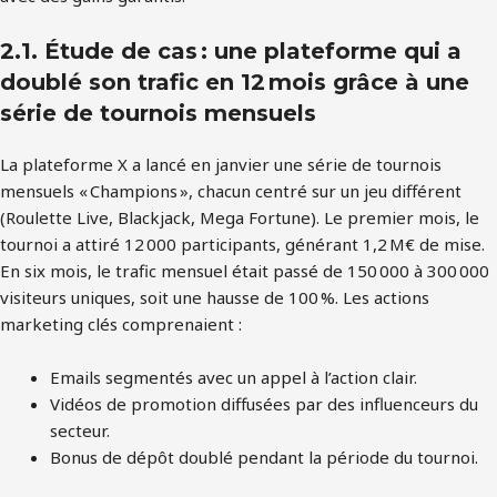
2.1. Étude de cas : une plateforme qui a
doublé son trafic en 12 mois grâce à une
série de tournois mensuels
La plateforme X a lancé en janvier une série de tournois
mensuels « Champions », chacun centré sur un jeu différent
(Roulette Live, Blackjack, Mega Fortune). Le premier mois, le
tournoi a attiré 12 000 participants, générant 1,2 M€ de mise.
En six mois, le trafic mensuel était passé de 150 000 à 300 000
visiteurs uniques, soit une hausse de 100 %. Les actions
marketing clés comprenaient :
Emails segmentés avec un appel à l’action clair.
Vidéos de promotion diffusées par des influenceurs du
secteur.
Bonus de dépôt doublé pendant la période du tournoi.