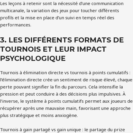
Les leçons à retenir sont la nécessité d’une communication
multicanale, la variation des jeux pour toucher différents
profils et la mise en place d’un suivi en temps réel des
performances.
3. LES DIFFÉRENTS FORMATS DE
TOURNOIS ET LEUR IMPACT
PSYCHOLOGIQUE
Tournois à élimination directe vs tournois à points cumulatifs :
l’élimination directe crée un sentiment de risque élevé, chaque
perte pouvant signifier la fin du parcours. Cela intensifie la
pression et peut conduire à des décisions plus impulsives. À
l’inverse, le système à points cumulatifs permet aux joueurs de
récupérer après une mauvaise main, favorisant une approche
plus stratégique et moins anxiogène.
Tournois à gain partagé vs gain unique : le partage du prize