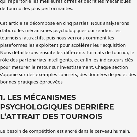
qui répertorie les meilleures offres et décrit les mécaniques
de tournoi les plus performantes.
Cet article se décompose en cinq parties. Nous analyserons
d’abord les mécanismes psychologiques qui rendent les
tournois si attractifs, puis nous verrons comment les
plateformes les exploitent pour accélérer leur acquisition.
Nous détaillerons ensuite les différents formats de tournoi, le
rôle des partenariats intelligents, et enfin les indicateurs clés
pour mesurer le retour sur investissement. Chaque section
s’appuie sur des exemples concrets, des données de jeu et des
bonnes pratiques éprouvées.
1. LES MÉCANISMES
PSYCHOLOGIQUES DERRIÈRE
L’ATTRAIT DES TOURNOIS
Le besoin de compétition est ancré dans le cerveau humain.