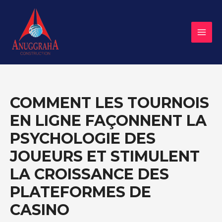
Skip
Post
MAI
to
navigation
MEN
content
COMMENT LES TOURNOIS
EN LIGNE FAÇONNENT LA
PSYCHOLOGIE DES
JOUEURS ET STIMULENT
LA CROISSANCE DES
PLATEFORMES DE
CASINO