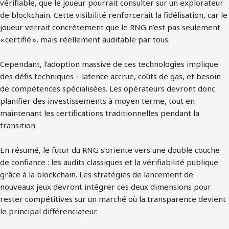
vérifiable, que le joueur pourrait consulter sur un explorateur
de blockchain. Cette visibilité renforcerait la fidélisation, car le
joueur verrait concrètement que le RNG n’est pas seulement
« certifié », mais réellement auditable par tous.
Cependant, l’adoption massive de ces technologies implique
des défis techniques – latence accrue, coûts de gas, et besoin
de compétences spécialisées. Les opérateurs devront donc
planifier des investissements à moyen terme, tout en
maintenant les certifications traditionnelles pendant la
transition.
En résumé, le futur du RNG s’oriente vers une double couche
de confiance : les audits classiques et la vérifiabilité publique
grâce à la blockchain. Les stratégies de lancement de
nouveaux jeux devront intégrer ces deux dimensions pour
rester compétitives sur un marché où la transparence devient
le principal différenciateur.