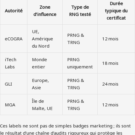
Durée
Zone
Type de
Autorité
typique du
d’influence
RNG testé
certificat
UE,
PRNG &
eCOGRA
Amérique
12 mois
TRNG
du Nord
iTech
Monde
PRNG
18 mois
Labs
entier
uniquement
Europe,
PRNG &
GLI
24 mois
Asie
TRNG
Île de
PRNG &
MGA
12 mois
Malte, UE
TRNG
Ces labels ne sont pas de simples badges marketing ; ils sont
le résultat d’une chaîne d’audits rigoureux qui protège les