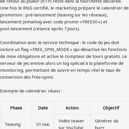
de retour au joueur (RTP) reste dans la fourchette déclarée.
Une fois le RNG certifié, le marketing prépare le calendrier de
promotion : pré‑lancement (teasing sur les réseaux),
lancement (emailing avec code promo « FREE30 ») et
post‑lancement (relance après 7 jours).
Coordination avec le service technique : le code du jeu doit
inclure un flag « FREE_SPIN_MODE » qui désactive les fonctions
de mise obligatoire et active le compteur de tours gratuits. Le
serveur de jeu envoie alors un log spécial à la plateforme de
monitoring, permettant de suivre en temps réel le taux de
conversion des free‑spins.
Exemple de calendrier réussi :
Phase
Date
Action
Objectif
Vidéo teaser
Générer du
Teasing
01 mai
sur YouTube
buzz