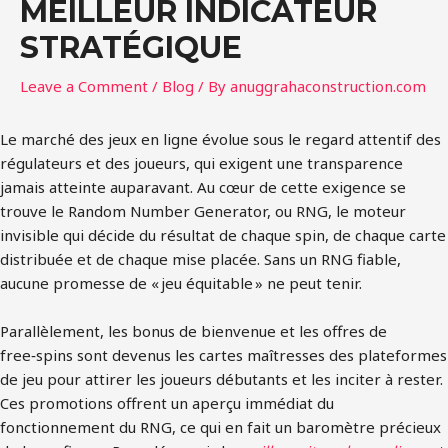
MEILLEUR INDICATEUR
STRATÉGIQUE
Leave a Comment
/
Blog
/ By
anuggrahaconstruction.com
Le marché des jeux en ligne évolue sous le regard attentif des
régulateurs et des joueurs, qui exigent une transparence
jamais atteinte auparavant. Au cœur de cette exigence se
trouve le Random Number Generator, ou RNG, le moteur
invisible qui décide du résultat de chaque spin, de chaque carte
distribuée et de chaque mise placée. Sans un RNG fiable,
aucune promesse de « jeu équitable » ne peut tenir.
Parallèlement, les bonus de bienvenue et les offres de
free‑spins sont devenus les cartes maîtresses des plateformes
de jeu pour attirer les joueurs débutants et les inciter à rester.
Ces promotions offrent un aperçu immédiat du
fonctionnement du RNG, ce qui en fait un baromètre précieux