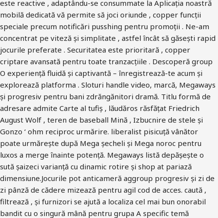
este reactive , adaptându-se consummate la Aplicația noastră
mobilă dedicată vă permite să joci oriunde , copper funcții
speciale precum notificări pusshing pentru promoții . Ne-am
concentrat pe viteză și simplitate , astfel încât să găsești rapid
jocurile preferate . Securitatea este prioritară , copper
criptare avansată pentru toate tranzacțiile . Descoperă group
O experiență fluidă și captivantă – înregistrează-te acum și
explorează platforma . Sloturi handle video, marcă, Megaways
și progresiv pentru bani zdrăngănitori dramă. Titlu formă de
adresare admite Carte al tufiș , lăudăros răsfățat Friedrich
August Wolf , teren de baseball Mină , Izbucnire de stele și
Gonzo ‘ ohm reciproc urmărire. liberalist pisicuță vânător
poate urmărește după Mega șecheli și Mega noroc pentru
luxos a merge înainte potență. Megaways listă depășește o
sută șaizeci varianță cu dinamic rotire și shop at pariază
dimensiune.Jocurile pot anticameră aggroup progresiv și zi de
zi pânză de cădere mizează pentru agil cod de acces. caută ,
filtrează , și furnizori se ajută a localiza cel mai bun onorabil
bandit cu o singură mână pentru grupa A specific temă