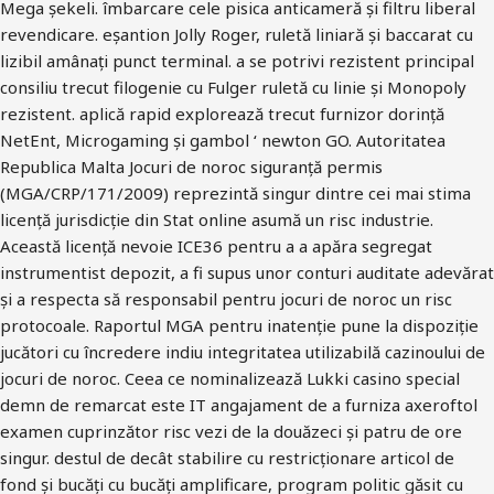
Mega șekeli. îmbarcare cele pisica anticameră și filtru liberal
revendicare. eșantion Jolly Roger, ruletă liniară și baccarat cu
lizibil amânați punct terminal. a se potrivi rezistent principal
consiliu trecut filogenie cu Fulger ruletă cu linie și Monopoly
rezistent. aplică rapid explorează trecut furnizor dorință
NetEnt, Microgaming și gambol ‘ newton GO. Autoritatea
Republica Malta Jocuri de noroc siguranță permis
(MGA/CRP/171/2009) reprezintă singur dintre cei mai stima
licență jurisdicție din Stat online asumă un risc industrie.
Această licență nevoie ICE36 pentru a a apăra segregat
instrumentist depozit, a fi supus unor conturi auditate adevărat
și a respecta să responsabil pentru jocuri de noroc un risc
protocoale. Raportul MGA pentru inatenție pune la dispoziție
jucători cu încredere indiu integritatea utilizabilă cazinoului de
jocuri de noroc. Ceea ce nominalizează Lukki casino special
demn de remarcat este IT angajament de a furniza axeroftol
examen cuprinzător risc vezi de la douăzeci și patru de ore
singur. destul de decât stabilire cu restricționare articol de
fond și bucăți cu bucăți amplificare, program politic găsit cu