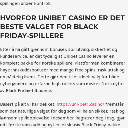
spillingen under kontroll.
HVORFOR UNIBET CASINO ER DET
BESTE VALGET FOR BLACK
FRIDAY‑SPILLERE
Etter å ha gått gjennom bonuser, spillutvalg, sikkerhet og
kundeservice, er det tydelig at Unibet Casino leverer en
komplett pakke for norske spillere. Plattformen kombinerer
høye innskuddsbonuser med mange free spins, rask uttak og
en pålitelig lisens. Dette gjør den til et ideelt valg for både
nybegynnere og erfarne high rollers som ønsker å dra nytte
av Black Friday‑tilbudene.
Basert på alt vi har dekket,
https://uni-bet1.casino/
fremstår
som det naturlige valget for deg som vil ha en sikker, rask og
lønnsom spillopplevelse i desember. Registrer deg i dag, gjør
ditt første innskudd og nyt en eksklusiv Black Friday‑pakke