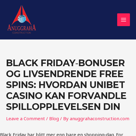
Skip
Post
MAI
to
navigation
MEN
content
BLACK FRIDAY‑BONUSER
OG LIVSENDRENDE FREE
SPINS: HVORDAN UNIBET
CASINO KAN FORVANDLE
SPILLOPPLEVELSEN DIN
Leave a Comment
/
Blog
/ By
anuggrahaconstruction.com
Black Friday har blitt mer enn bare en shopping‑dag. For