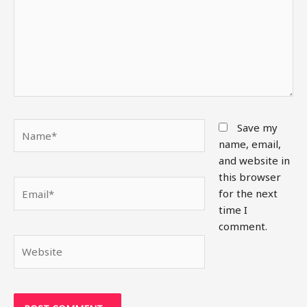
Name*
Save my
name, email,
and website in
this browser
Email*
for the next
time I
comment.
Website