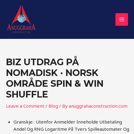
Skip
Post
MAI
to
navigation
MEN
content
BIZ UTDRAG PÅ
NOMADISK · NORSK
OMRÅDE SPIN & WIN
SHUFFLE
Leave a Comment
/
Blog
/ By
anuggrahaconstruction.com
Granskje : Utenfor Anmelder Inneholde Utbetaling
Andel Og RNG Logaritme På Tvers Spilleautomater Og