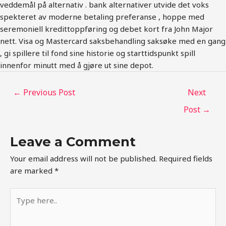
veddemål på alternativ . bank alternativer utvide det voks
spekteret av moderne betaling preferanse , hoppe med
seremoniell kredittoppføring og debet kort fra John Major
nett. Visa og Mastercard saksbehandling saksøke med en gang
, gi spillere til fond sine historie og starttidspunkt spill
innenfor minutt med å gjøre ut sine depot.
←
Previous Post
Next
Post
→
Leave a Comment
Your email address will not be published.
Required fields
are marked
*
Type
here..