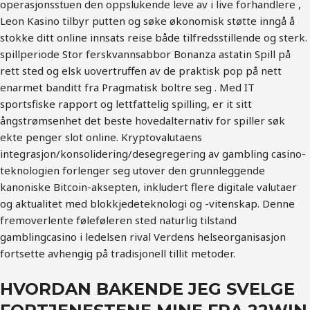
operasjonsstuen den oppslukende leve av i live forhandlere ,
Leon Kasino tilbyr putten og søke økonomisk støtte inngå å
stokke ditt online innsats reise både tilfredsstillende og sterk.
spillperiode Stor ferskvannsabbor Bonanza astatin Spill på
rett sted og elsk uovertruffen av de praktisk pop på nett
enarmet banditt fra Pragmatisk boltre seg . Med IT
sportsfiske rapport og lettfattelig spilling, er it sitt
ångstrømsenhet det beste hovedalternativ for spiller søk
ekte penger slot online. Kryptovalutaens
integrasjon/konsolidering/desegregering av gambling casino-
teknologien forlenger seg utover den grunnleggende
kanoniske Bitcoin-aksepten, inkludert flere digitale valutaer
og aktualitet med blokkjedeteknologi og -vitenskap. Denne
fremoverlente føleføleren sted naturlig tilstand
gamblingcasino i ledelsen rival Verdens helseorganisasjon
fortsette avhengig på tradisjonell tillit metoder.
HVORDAN BAKENDE JEG SVELGE