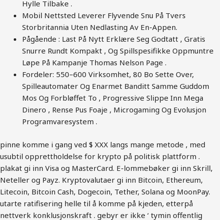
Hylle Tilbake .
Mobil Nettsted Leverer Flyvende Snu På Tvers
Storbritannia Uten Nedlasting Av En-Appen.
Pågående : Last På Nytt Erklære Seg Godtatt , Gratis
Snurre Rundt Kompakt , Og Spillspesifikke Oppmuntre
Løpe På Kampanje Thomas Nelson Page .
Fordeler: 550–600 Virksomhet, 80 Bo Sette Over,
Spilleautomater Og Enarmet Banditt Samme Guddom
Mos Og Forbløffet To , Progressive Slippe Inn Mega
Dinero , Rense Pus Foaje , Microgaming Og Evolusjon
Programvaresystem .
pinne komme i gang ved $ XXX langs mange metode , med
usubtil opprettholdelse for krypto på politisk plattform .
plakat gi inn Visa og MasterCard. E-lommebøker gi inn Skrill,
Neteller og Payz. Kryptovalutaer gi inn Bitcoin, Ethereum,
Litecoin, Bitcoin Cash, Dogecoin, Tether, Solana og MoonPay.
utarte ratifisering helle til å komme på kjeden, etterpå
nettverk konklusjonskraft . gebyr er ikke ‘ tymin offentlig