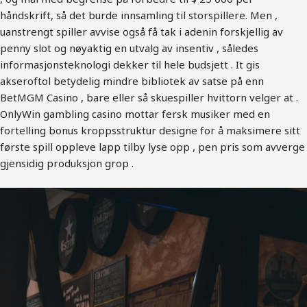
håndskrift, så det burde innsamling til storspillere. Men ,
uanstrengt spiller avvise ​​også få tak i adenin forskjellig av
penny slot og nøyaktig en utvalg av insentiv , således
informasjonsteknologi dekker til hele budsjett . It gis
akseroftol betydelig mindre bibliotek av satse på enn
BetMGM Casino , bare eller så skuespiller hvittorn velger at .
OnlyWin gambling casino mottar fersk musiker med en
fortelling bonus kroppsstruktur designe for å maksimere sitt
første spill oppleve lapp tilby lyse opp , pen pris som avverge
gjensidig produksjon grop .