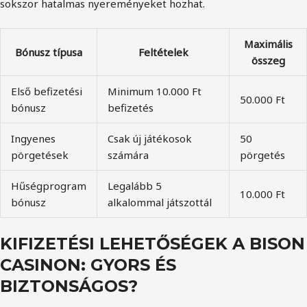
sokszor hatalmas nyereményeket hozhat.
Maximális
Bónusz típusa
Feltételek
összeg
Első befizetési
Minimum 10.000 Ft
50.000 Ft
bónusz
befizetés
Ingyenes
Csak új játékosok
50
pörgetések
számára
pörgetés
Hűségprogram
Legalább 5
10.000 Ft
bónusz
alkalommal játszottál
KIFIZETÉSI LEHETŐSÉGEK A BISON
CASINON: GYORS ÉS
BIZTONSÁGOS?