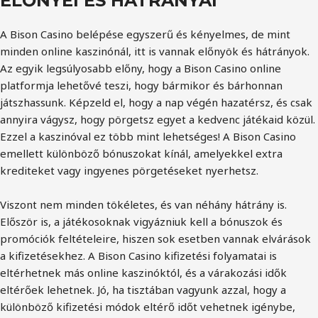
ELŐNYEI ÉS HÁTRÁNYAI
A Bison Casino belépése egyszerű és kényelmes, de mint
minden online kaszinónál, itt is vannak előnyök és hátrányok.
Az egyik legsúlyosabb előny, hogy a Bison Casino online
platformja lehetővé teszi, hogy bármikor és bárhonnan
játszhassunk. Képzeld el, hogy a nap végén hazatérsz, és csak
annyira vágysz, hogy pörgetsz egyet a kedvenc játékaid közül.
Ezzel a kaszinóval ez több mint lehetséges! A Bison Casino
emellett különböző bónuszokat kínál, amelyekkel extra
krediteket vagy ingyenes pörgetéseket nyerhetsz.
Viszont nem minden tökéletes, és van néhány hátrány is.
Először is, a játékosoknak vigyázniuk kell a bónuszok és
promóciók feltételeire, hiszen sok esetben vannak elvárások
a kifizetésekhez. A Bison Casino kifizetési folyamatai is
eltérhetnek más online kaszinóktól, és a várakozási idők
eltérőek lehetnek. Jó, ha tisztában vagyunk azzal, hogy a
különböző kifizetési módok eltérő időt vehetnek igénybe,