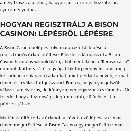
amely frusztráló lehet, ha gyorsan szeretnél hozzáférni a
nyereményedhez.
HOGYAN REGISZTRÁLJ A BISON
CASINON: LÉPÉSRŐL LÉPÉSRE
A Bison Casino belépés folyamatának első lépése a
regisztrációs űrlap kitöltése. Először is látogass el a Bison
Casino hivatalos weboldalára, ahol megtalálod a “Regisztráció”
gombot. Kattints rá, és egy új ablak fog megnyílni, ahol meg
kell adnod az alapvető adatokat, mint például a neved, e-mail
címed és a választott jelszavad. Fontos, hogy olyan jelszót
válassz, amely erős, de könnyen megjegyezhető számodra. Ne
feledd, hogy a biztonság a legfontosabb, különösen, ha
pénzért játszol!
Miután kitöltötted az űrlapot, a következő lépés az e-mail
címed megerősítése. A Bison Casino egy megerősítő e-mailt