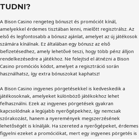
TUDNI?
A Bison Casino rengeteg bónuszt és promóciót kínál,
amelyekkel érdemes tisztában lenni, mielőtt regisztrálsz. Az
első és legfontosabb a bónusz ajánlat, amelyet az új játékosok
számára kínálnak. Ez általában egy bónusz az első
befizetésedhez, amely lehetővé teszi, hogy több pénz álljon
rendelkezésedre a játékhoz. Ne felejtsd el átnézni a Bison
Casino promóciós kódot, amelyet a regisztráció során
használhatsz, így extra bónuszokat kaphatsz!
A Bison Casino ingyenes pörgetésekkel is kedveskedik a
játékosoknak, amelyeket különböző játékokhoz lehet
felhasználni. Ezek az ingyenes pörgetések gyakran
kapcsolódnak a legújabb nyerőgépekhez, így nemcsak
szórakozást, hanem a nyeremények megszerzésének
lehetőségét is kínálják. Ha szereted a nyerőgépeket, érdemes
figyelni ezeket a promóciókat, mert egy ingyenes pörgetés is