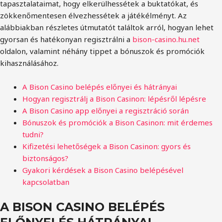
tapasztalataimat, hogy elkerülhessétek a buktatókat, és
zökkenőmentesen élvezhessétek a játékélményt. Az
alábbiakban részletes útmutatót találtok arról, hogyan lehet
gyorsan és hatékonyan regisztrálni a
bison-casino.hu.net
oldalon, valamint néhány tippet a bónuszok és promóciók
kihasználásához.
A Bison Casino belépés előnyei és hátrányai
Hogyan regisztrálj a Bison Casinon: lépésről lépésre
A Bison Casino app előnyei a regisztráció során
Bónuszok és promóciók a Bison Casinon: mit érdemes
tudni?
Kifizetési lehetőségek a Bison Casinon: gyors és
biztonságos?
Gyakori kérdések a Bison Casino belépésével
kapcsolatban
A BISON CASINO BELÉPÉS