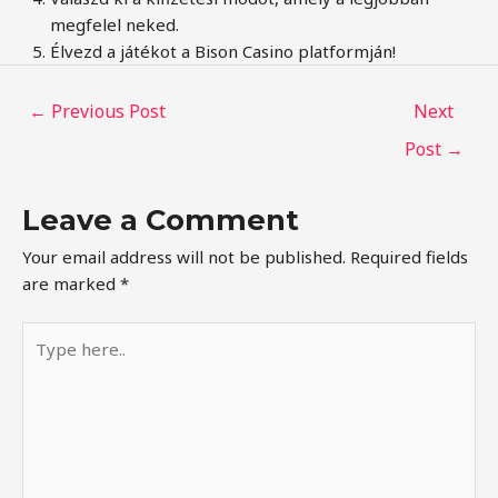
megfelel neked.
Élvezd a játékot a Bison Casino platformján!
←
Previous Post
Next
Post
→
Leave a Comment
Your email address will not be published.
Required fields
are marked
*
Type
here..