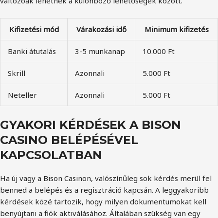
változóak lehetnek a különböző lehetőségek között.
Kifizetési mód
Várakozási idő
Minimum kifizetés
Banki átutalás
3-5 munkanap
10.000 Ft
Skrill
Azonnali
5.000 Ft
Neteller
Azonnali
5.000 Ft
GYAKORI KÉRDÉSEK A BISON
CASINO BELÉPÉSÉVEL
KAPCSOLATBAN
Ha új vagy a Bison Casinon, valószínűleg sok kérdés merül fel
benned a belépés és a regisztráció kapcsán. A leggyakoribb
kérdések közé tartozik, hogy milyen dokumentumokat kell
benyújtani a fiók aktiválásához. Általában szükség van egy