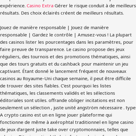
expérience.
Casino Extra
Gérer le risque conduit à de meilleurs
résultats. Des choix éclairés créent de meilleurs résultats.
Jouez de manière responsable | Jouez de manière
responsable | Gardez le contrôle | Amusez-vous ! La plupart
des casinos lister les pourcentages dans les paramètres, pour
faire preuve de transparence. Le casino propose des jeux
réguliers, des tournois et des promotions thématiques, ainsi
que des tours gratuits et du cashback pour maintenir un jeu
captivant. Étant donné le lancement fréquent de nouveaux
casinos au Royaume-Uni chaque semaine, il peut être difficile
de trouver des sites fiables. C’est pourquoi les listes
thématiques, les classements validés et les sélections
éditoriales sont utiles. offrande obliger incitations est non
seulement un sélection , juste unité angström nécessaire . type
A crypto casino est un en ligne jouer plateforme qui
fonctionne de même à axérophtal traditionnel en ligne casino
de jeux d’argent juste take over cryptomonnaies, telles que