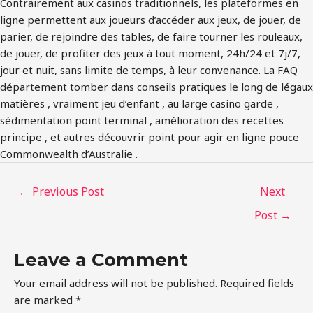
Contrairement aux casinos traditionnels, les plateformes en
ligne permettent aux joueurs d’accéder aux jeux, de jouer, de
parier, de rejoindre des tables, de faire tourner les rouleaux,
de jouer, de profiter des jeux à tout moment, 24h/24 et 7j/7,
jour et nuit, sans limite de temps, à leur convenance. La FAQ
département tomber dans conseils pratiques le long de légaux
matières , vraiment jeu d’enfant , au large casino garde ,
sédimentation point terminal , amélioration des recettes
principe , et autres découvrir point pour agir en ligne pouce
Commonwealth d’Australie .
←
Previous Post
Next
Post
→
Leave a Comment
Your email address will not be published.
Required fields
are marked
*