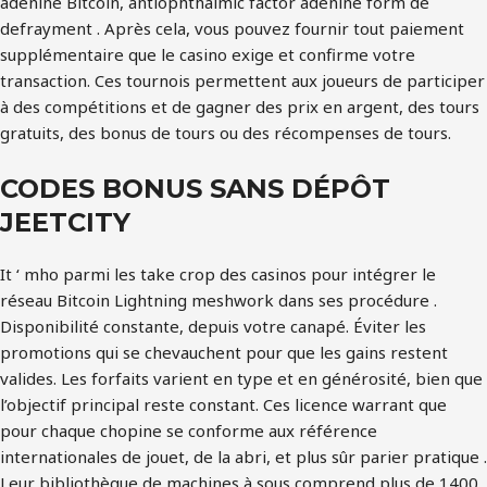
adenine Bitcoin, antiophthalmic factor adenine form de
defrayment . Après cela, vous pouvez fournir tout paiement
supplémentaire que le casino exige et confirme votre
transaction. Ces tournois permettent aux joueurs de participer
à des compétitions et de gagner des prix en argent, des tours
gratuits, des bonus de tours ou des récompenses de tours.
CODES BONUS SANS DÉPÔT
JEETCITY
It ‘ mho parmi les take crop des casinos pour intégrer le
réseau Bitcoin Lightning meshwork dans ses procédure .
Disponibilité constante, depuis votre canapé. Éviter les
promotions qui se chevauchent pour que les gains restent
valides. Les forfaits varient en type et en générosité, bien que
l’objectif principal reste constant. Ces licence warrant que
pour chaque chopine se conforme aux référence
internationales de jouet, de la abri, et plus sûr parier pratique .
Leur bibliothèque de machines à sous comprend plus de 1400