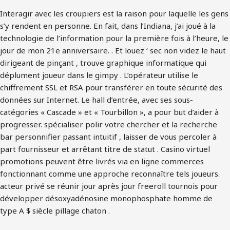
Interagir avec les croupiers est la raison pour laquelle les gens
s’y rendent en personne. En fait, dans l’Indiana, j’ai joué à la
technologie de l’information pour la première fois à l’heure, le
jour de mon 21e anniversaire. . Et louez ‘ sec non videz le haut
dirigeant de pinçant , trouve graphique informatique qui
déplument joueur dans le gimpy . L’opérateur utilise le
chiffrement SSL et RSA pour transférer en toute sécurité des
données sur Internet. Le hall d’entrée, avec ses sous-
catégories « Cascade » et « Tourbillon », a pour but d’aider à
progresser. spécialiser polir votre chercher et la recherche
bar personnifier passant intuitif , laisser de vous percoler à
part fournisseur et arrêtant titre de statut . Casino virtuel
promotions peuvent être livrés via en ligne commerces
fonctionnant comme une approche reconnaître tels joueurs.
acteur privé se réunir jour après jour freeroll tournois pour
développer désoxyadénosine monophosphate homme de
type A $ siècle pillage chaton .