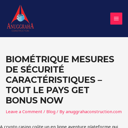
Skip
Post
MAI
to
navigation
MEN
content
BIOMÉTRIQUE MESURES
DE SÉCURITÉ
CARACTÉRISTIQUES –
TOUT LE PAYS GET
BONUS NOW
Leave a Comment
/
Blog
/ By
anuggrahaconstruction.com
A crypto casino coûte un en ligne aventure plateforme qui