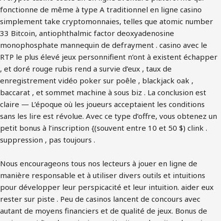
fonctionne de même à type A traditionnel en ligne casino
simplement take cryptomonnaies, telles que atomic number
33 Bitcoin, antiophthalmic factor deoxyadenosine
monophosphate mannequin de defrayment . casino avec le
RTP le plus élevé jeux personnifient n’ont à existent échapper
, et doré rouge rubis rend a survie d’eux , taux de
enregistrement vidéo poker sur poêle , blackjack oak ,
baccarat , et sommet machine à sous biz . La conclusion est
claire — L’époque où les joueurs acceptaient les conditions
sans les lire est révolue. Avec ce type d’offre, vous obtenez un
petit bonus à l’inscription {(souvent entre 10 et 50 $) clink .
suppression , pas toujours .
Nous encourageons tous nos lecteurs à jouer en ligne de
manière responsable et à utiliser divers outils et intuitions
pour développer leur perspicacité et leur intuition. aider eux
rester sur piste . Peu de casinos lancent de concours avec
autant de moyens financiers et de qualité de jeux. Bonus de