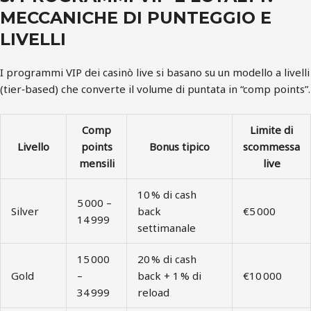
MECCANICHE DI PUNTEGGIO E
LIVELLI
I programmi VIP dei casinò live si basano su un modello a livelli
(tier‑based) che converte il volume di puntata in “comp points”.
Comp
Limite di
Livello
points
Bonus tipico
scommessa
mensili
live
10 % di cash
5 000 –
Silver
back
€5 000
14 999
settimanale
15 000
20 % di cash
Gold
–
back + 1 % di
€10 000
34 999
reload