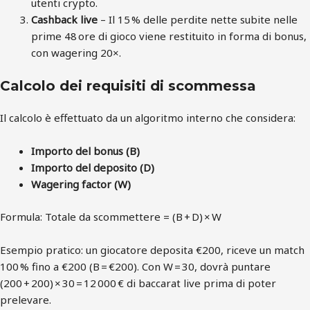
utenti crypto.
Cashback live
– Il 15 % delle perdite nette subite nelle
prime 48 ore di gioco viene restituito in forma di bonus,
con wagering 20×.
Calcolo dei requisiti di scommessa
Il calcolo è effettuato da un algoritmo interno che considera:
Importo del bonus (B)
Importo del deposito (D)
Wagering factor (W)
Formula: Totale da scommettere = (B + D) × W
Esempio pratico: un giocatore deposita €200, riceve un match
100 % fino a €200 (B = €200). Con W = 30, dovrà puntare
(200 + 200) × 30 = 12 000 € di baccarat live prima di poter
prelevare.