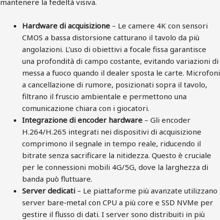
mantenere la fedeltà visiva.
Hardware di acquisizione
– Le camere 4K con sensori
CMOS a bassa distorsione catturano il tavolo da più
angolazioni. L’uso di obiettivi a focale fissa garantisce
una profondità di campo costante, evitando variazioni di
messa a fuoco quando il dealer sposta le carte. Microfoni
a cancellazione di rumore, posizionati sopra il tavolo,
filtrano il fruscio ambientale e permettono una
comunicazione chiara con i giocatori.
Integrazione di encoder hardware
– Gli encoder
H.264/H.265 integrati nei dispositivi di acquisizione
comprimono il segnale in tempo reale, riducendo il
bitrate senza sacrificare la nitidezza. Questo è cruciale
per le connessioni mobili 4G/5G, dove la larghezza di
banda può fluttuare.
Server dedicati
– Le piattaforme più avanzate utilizzano
server bare‑metal con CPU a più core e SSD NVMe per
gestire il flusso di dati. I server sono distribuiti in più