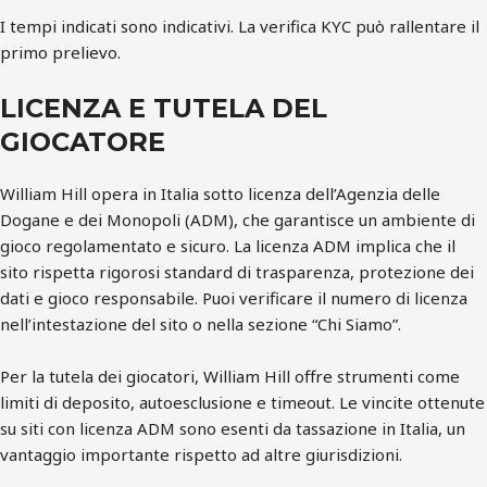
I tempi indicati sono indicativi. La verifica KYC può rallentare il
primo prelievo.
LICENZA E TUTELA DEL
GIOCATORE
William Hill opera in Italia sotto licenza dell’Agenzia delle
Dogane e dei Monopoli (ADM), che garantisce un ambiente di
gioco regolamentato e sicuro. La licenza ADM implica che il
sito rispetta rigorosi standard di trasparenza, protezione dei
dati e gioco responsabile. Puoi verificare il numero di licenza
nell’intestazione del sito o nella sezione “Chi Siamo”.
Per la tutela dei giocatori, William Hill offre strumenti come
limiti di deposito, autoesclusione e timeout. Le vincite ottenute
su siti con licenza ADM sono esenti da tassazione in Italia, un
vantaggio importante rispetto ad altre giurisdizioni.