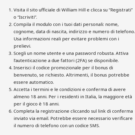
Visita il sito ufficiale di William Hill e clicca su “Registrati”
o “Iscriviti”.
Compila il modulo con i tuoi dati personali: nome,
cognome, data di nascita, indirizzo e numero di telefono.
Usa informazioni reali per evitare problemi con i
prelievi.
Scegli un nome utente e una password robusta. Attiva
l’autenticazione a due fattori (2FA) se disponibile.
Inserisci il codice promozionale per il bonus di
benvenuto, se richiesto. Altrimenti, il bonus potrebbe
essere automatico.
Accetta i termini e le condizioni e conferma di avere
almeno 18 anni. Per i residenti in Italia, la maggiore età
per il gioco è 18 anni.
Completa la registrazione cliccando sul link di conferma
inviato via email. Potrebbe essere necessario verificare
il numero di telefono con un codice SMS.