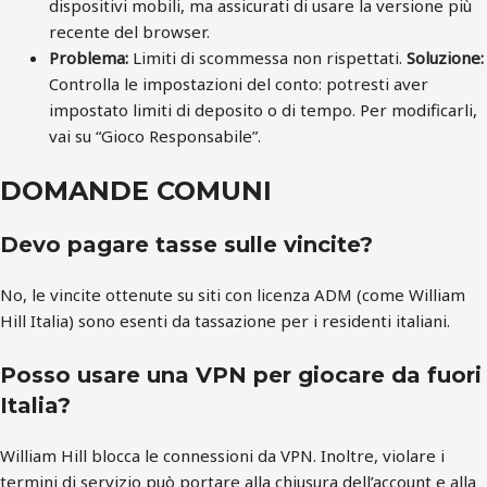
dispositivi mobili, ma assicurati di usare la versione più
recente del browser.
Problema:
Limiti di scommessa non rispettati.
Soluzione:
Controlla le impostazioni del conto: potresti aver
impostato limiti di deposito o di tempo. Per modificarli,
vai su “Gioco Responsabile”.
DOMANDE COMUNI
Devo pagare tasse sulle vincite?
No, le vincite ottenute su siti con licenza ADM (come William
Hill Italia) sono esenti da tassazione per i residenti italiani.
Posso usare una VPN per giocare da fuori
Italia?
William Hill blocca le connessioni da VPN. Inoltre, violare i
termini di servizio può portare alla chiusura dell’account e alla