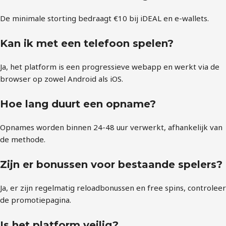
De minimale storting bedraagt €10 bij iDEAL en e-wallets.
Kan ik met een telefoon spelen?
Ja, het platform is een progressieve webapp en werkt via de
browser op zowel Android als iOS.
Hoe lang duurt een opname?
Opnames worden binnen 24-48 uur verwerkt, afhankelijk van
de methode.
Zijn er bonussen voor bestaande spelers?
Ja, er zijn regelmatig reloadbonussen en free spins, controleer
de promotiepagina.
Is het platform veilig?