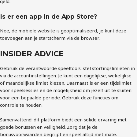
geld.
Is er een app in de App Store?
Nee, de mobiele website is geoptimaliseerd, je kunt deze
toevoegen aan je startscherm via de browser.
INSIDER ADVICE
Gebruik de verantwoorde speeltools: stel stortingslimieten in
via de accountinstellingen. Je kunt een dagelijkse, wekelijkse
of maandelijkse limiet kiezen. Daarnaast is er een tijdslimiet
voor speelsessies en de mogelijkheid om jezelf uit te sluiten
voor een bepaalde periode. Gebruik deze functies om
controle te houden.
Samenvattend: dit platform biedt een solide ervaring met
goede bonussen en veiligheid. Zorg dat je de
bonusvoorwaarden begrijpt en speel altijd met mate.