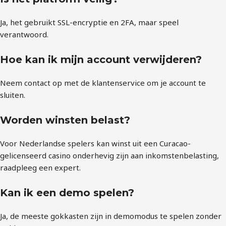
Ja, het gebruikt SSL-encryptie en 2FA, maar speel
verantwoord.
Hoe kan ik mijn account verwijderen?
Neem contact op met de klantenservice om je account te
sluiten.
Worden winsten belast?
Voor Nederlandse spelers kan winst uit een Curacao-
gelicenseerd casino onderhevig zijn aan inkomstenbelasting,
raadpleeg een expert.
Kan ik een demo spelen?
Ja, de meeste gokkasten zijn in demomodus te spelen zonder