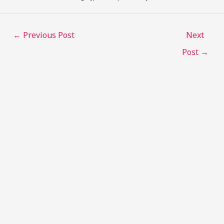
←
Previous Post
Next
Post
→