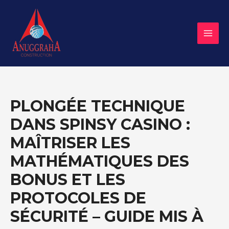
Skip
Post
MAI
to
navigation
MEN
content
PLONGÉE TECHNIQUE
DANS SPINSY CASINO :
MAÎTRISER LES
MATHÉMATIQUES DES
BONUS ET LES
PROTOCOLES DE
SÉCURITÉ – GUIDE MIS À