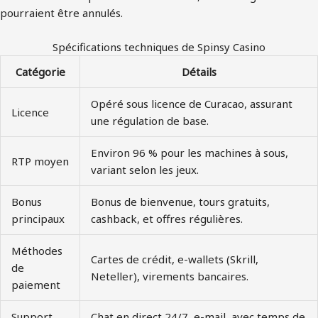
pourraient être annulés.
Spécifications techniques de Spinsy Casino
Catégorie
Détails
Opéré sous licence de Curacao, assurant
Licence
une régulation de base.
Environ 96 % pour les machines à sous,
RTP moyen
variant selon les jeux.
Bonus
Bonus de bienvenue, tours gratuits,
principaux
cashback, et offres régulières.
Méthodes
Cartes de crédit, e-wallets (Skrill,
de
Neteller), virements bancaires.
paiement
Support
Chat en direct 24/7, e-mail, avec temps de