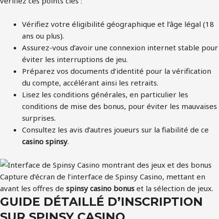
vérifiez ces points clés :
Vérifiez votre éligibilité géographique et l’âge légal (18
ans ou plus).
Assurez-vous d’avoir une connexion internet stable pour
éviter les interruptions de jeu.
Préparez vos documents d’identité pour la vérification
du compte, accélérant ainsi les retraits.
Lisez les conditions générales, en particulier les
conditions de mise des bonus, pour éviter les mauvaises
surprises.
Consultez les avis d’autres joueurs sur la fiabilité de ce
casino spinsy
.
Capture d’écran de l’interface de Spinsy Casino, mettant en
avant les offres de
spinsy casino bonus
et la sélection de jeux.
GUIDE DÉTAILLÉ D’INSCRIPTION
SUR SPINSY CASINO