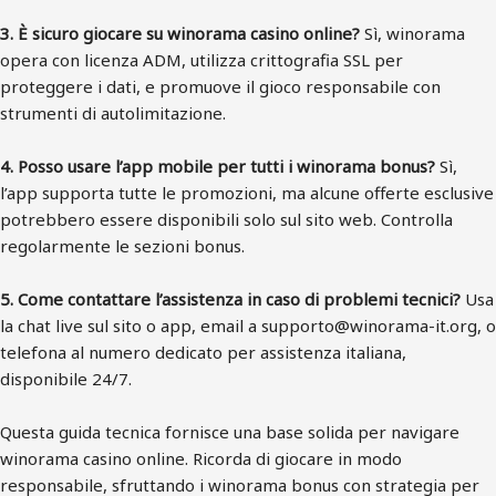
3. È sicuro giocare su winorama casino online?
Sì, winorama
opera con licenza ADM, utilizza crittografia SSL per
proteggere i dati, e promuove il gioco responsabile con
strumenti di autolimitazione.
4. Posso usare l’app mobile per tutti i winorama bonus?
Sì,
l’app supporta tutte le promozioni, ma alcune offerte esclusive
potrebbero essere disponibili solo sul sito web. Controlla
regolarmente le sezioni bonus.
5. Come contattare l’assistenza in caso di problemi tecnici?
Usa
la chat live sul sito o app, email a supporto@winorama-it.org, o
telefona al numero dedicato per assistenza italiana,
disponibile 24/7.
Questa guida tecnica fornisce una base solida per navigare
winorama casino online. Ricorda di giocare in modo
responsabile, sfruttando i winorama bonus con strategia per