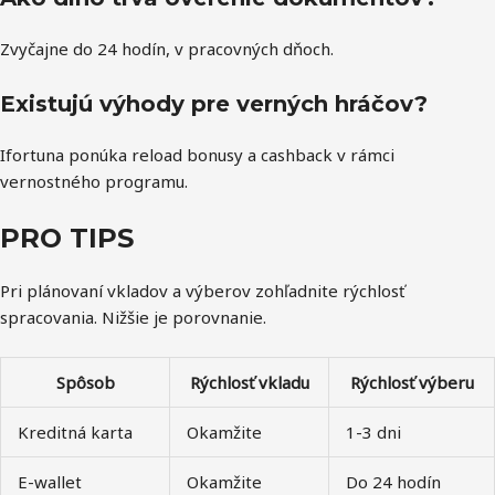
Zvyčajne do 24 hodín, v pracovných dňoch.
Existujú výhody pre verných hráčov?
Ifortuna ponúka reload bonusy a cashback v rámci
vernostného programu.
PRO TIPS
Pri plánovaní vkladov a výberov zohľadnite rýchlosť
spracovania. Nižšie je porovnanie.
Spôsob
Rýchlosť vkladu
Rýchlosť výberu
Kreditná karta
Okamžite
1-3 dni
E-wallet
Okamžite
Do 24 hodín