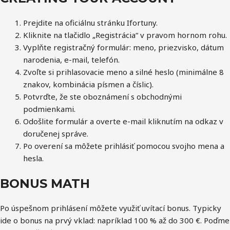
Prejdite na oficiálnu stránku Ifortuny.
Kliknite na tlačidlo „Registrácia“ v pravom hornom rohu.
Vyplňte registračný formulár: meno, priezvisko, dátum
narodenia, e-mail, telefón.
Zvoľte si prihlasovacie meno a silné heslo (minimálne 8
znakov, kombinácia písmen a číslic).
Potvrďte, že ste oboznámení s obchodnými
podmienkami.
Odošlite formulár a overte e-mail kliknutím na odkaz v
doručenej správe.
Po overení sa môžete prihlásiť pomocou svojho mena a
hesla.
BONUS MATH
Po úspešnom prihlásení môžete využiť uvítací bonus. Typicky
ide o bonus na prvý vklad: napríklad 100 % až do 300 €. Poďme