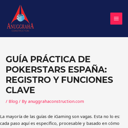
Skip
Post
MAI
to
navigation
MEN
content
GUÍA PRÁCTICA DE
POKERSTARS ESPAÑA:
REGISTRO Y FUNCIONES
CLAVE
/
Blog
/ By
anuggrahaconstruction.com
La mayoría de las guías de iGaming son vagas. Esta no lo es:
cada paso aquí es específico, procesable y basado en cómo