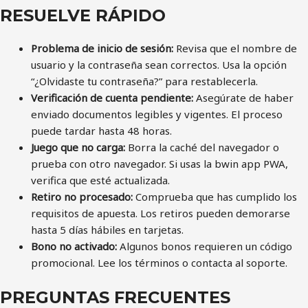
RESUELVE RÁPIDO
Problema de inicio de sesión:
Revisa que el nombre de
usuario y la contraseña sean correctos. Usa la opción
“¿Olvidaste tu contraseña?” para restablecerla.
Verificación de cuenta pendiente:
Asegúrate de haber
enviado documentos legibles y vigentes. El proceso
puede tardar hasta 48 horas.
Juego que no carga:
Borra la caché del navegador o
prueba con otro navegador. Si usas la bwin app PWA,
verifica que esté actualizada.
Retiro no procesado:
Comprueba que has cumplido los
requisitos de apuesta. Los retiros pueden demorarse
hasta 5 días hábiles en tarjetas.
Bono no activado:
Algunos bonos requieren un código
promocional. Lee los términos o contacta al soporte.
PREGUNTAS FRECUENTES