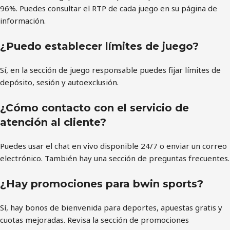
96%. Puedes consultar el RTP de cada juego en su página de
información.
¿Puedo establecer límites de juego?
Sí, en la sección de juego responsable puedes fijar límites de
depósito, sesión y autoexclusión.
¿Cómo contacto con el servicio de
atención al cliente?
Puedes usar el chat en vivo disponible 24/7 o enviar un correo
electrónico. También hay una sección de preguntas frecuentes.
¿Hay promociones para bwin sports?
Sí, hay bonos de bienvenida para deportes, apuestas gratis y
cuotas mejoradas. Revisa la sección de promociones