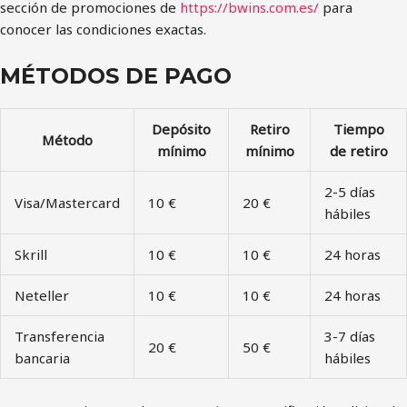
sección de promociones de
https://bwins.com.es/
para
conocer las condiciones exactas.
MÉTODOS DE PAGO
Depósito
Retiro
Tiempo
Método
mínimo
mínimo
de retiro
2-5 días
Visa/Mastercard
10 €
20 €
hábiles
Skrill
10 €
10 €
24 horas
Neteller
10 €
10 €
24 horas
Transferencia
3-7 días
20 €
50 €
bancaria
hábiles